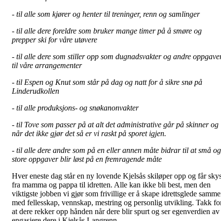
- til alle som kjører og henter til treninger, renn og samlinger
- til alle dere foreldre som bruker mange timer på å smøre og
prepper ski for våre utøvere
- til alle dere som stiller opp som dugnadsvakter og andre oppgave
til våre arrangementer
- til Espen og Knut som står på dag og natt for å sikre snø på
Linderudkollen
- til alle produksjons- og snøkanonvakter
- til Tove som passer på at alt det administrative går på skinner og
når det ikke gjør det så er vi raskt på sporet igjen.
- til alle dere andre som på en eller annen måte bidrar til at små og
store oppgaver blir løst på en fremragende måte
Hver eneste dag står en ny lovende Kjelsås skiløper opp og får sky
fra mamma og pappa til idretten. Alle kan ikke bli best, men den
viktigste jobben vi gjør som frivillige er å skape idrettsglede samm
med fellesskap, vennskap, mestring og personlig utvikling. Takk fo
at dere rekker opp hånden når dere blir spurt og ser egenverdien av
engasjere dere i Kjelsås Langrenn.