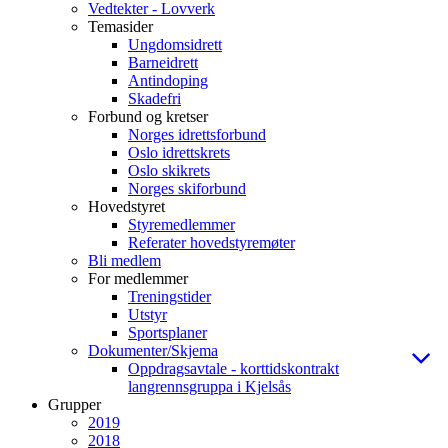
Vedtekter - Lovverk
Temasider
Ungdomsidrett
Barneidrett
Antindoping
Skadefri
Forbund og kretser
Norges idrettsforbund
Oslo idrettskrets
Oslo skikrets
Norges skiforbund
Hovedstyret
Styremedlemmer
Referater hovedstyremøter
Bli medlem
For medlemmer
Treningstider
Utstyr
Sportsplaner
Dokumenter/Skjema
Oppdragsavtale - korttidskontrakt
langrennsgruppa i Kjelsås
Grupper
2019
2018