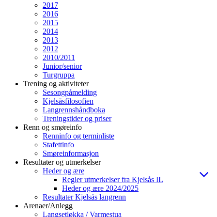
2017
2016
2015
2014
2013
2012
2010/2011
Junior/senior
Turgruppa
Trening og aktiviteter
Sesongpåmelding
Kjelsåsfilosofien
Langrennshåndboka
Treningstider og priser
Renn og smøreinfo
Renninfo og terminliste
Stafettinfo
Smøreinformasjon
Resultater og utmerkelser
Heder og ære
Regler utmerkelser fra Kjelsås IL
Heder og ære 2024/2025
Resultater Kjelsås langrenn
Arenaer/Anlegg
Langsetløkka / Varmestua