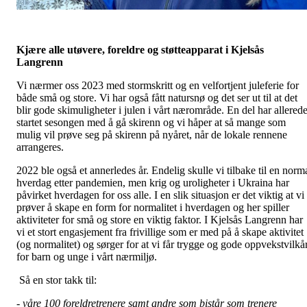
Kjære alle utøvere, foreldre og støtteapparat i Kjelsås
Langrenn
Vi nærmer oss 2023 med stormskritt og en velfortjent juleferie for
både små og store. Vi har også fått natursnø og det ser ut til at det
blir gode skimuligheter i julen i vårt nærområde. En del har allered
startet sesongen med å gå skirenn og vi håper at så mange som
mulig vil prøve seg på skirenn på nyåret, når de lokale rennene
arrangeres.
2022 ble også et annerledes år. Endelig skulle vi tilbake til en norm
hverdag etter pandemien, men krig og uroligheter i Ukraina har
påvirket hverdagen for oss alle. I en slik situasjon er det viktig at vi
prøver å skape en form for normalitet i hverdagen og her spiller
aktiviteter for små og store en viktig faktor. I Kjelsås Langrenn har
vi et stort engasjement fra frivillige som er med på å skape aktivitet
(og normalitet) og sørger for at vi får trygge og gode oppvekstvilkå
for barn og unge i vårt nærmiljø.
Så en stor takk til:
- våre 100 foreldretrenere samt andre som bistår som trenere