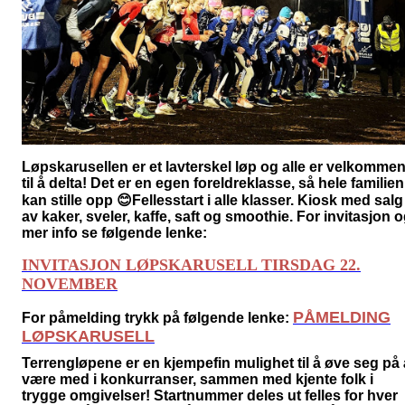
Løpskarusellen
er et lavterskel løp og alle er velkomme
til å delta! Det er en egen foreldreklasse, så hele
familien
kan stille opp
😊F
ellesstart i alle klasser. Kiosk med salg
av kaker, sveler, kaffe, saft og smoothie.
For invitasjon 
mer info se følgende lenke
:
INVITASJON LØPSKARUSELL TIRSDAG 22.
NOVEMBER
PÅMELDING
For påmelding trykk på følgende lenke:
LØPSKARUSELL
Terrengløpene er en kjempefin mulighet til å øve seg på 
være med i konkurranser, sammen med kjente folk i
trygge omgivelser! Startnummer deles ut felles for hver