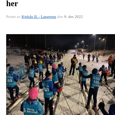
her
Postet av
Kjelsås IL - Langrenn
den
9. des 2022