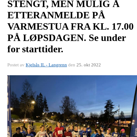
STENGT, MEN MULIG Å
ETTERANMELDE PÅ
VARMESTUA FRA KL. 17.00
PÅ LØPSDAGEN. Se under
for starttider.
Postet av
Kjelsås IL - Langrenn
den
25. okt 2022