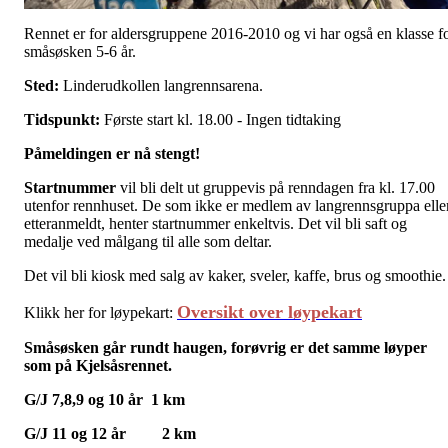
Rennet er for aldersgruppene 2016-2010 og vi har også en klasse f
småsøsken 5-6 år.
Sted:
Linderudkollen langrennsarena.
Tidspunkt:
Første start kl. 18.00 - Ingen tidtaking
Påmeldingen er nå stengt!
Startnummer
vil bli delt ut gruppevis på renndagen fra kl. 17.00
utenfor rennhuset. De som ikke er medlem av langrennsgruppa elle
etteranmeldt, henter startnummer enkeltvis. Det vil bli saft og
medalje ved målgang til alle som deltar.
Det vil bli kiosk med salg av kaker, sveler, kaffe, brus og smoothie.
Oversikt over løypekart
Klikk her for løypekart:
Småsøsken går rundt haugen, f
orøvrig er det samme løyper
som på Kjelsåsrennet.
G/J 7,8,9 og 10 år 1 km
G/J 11 og 12 år 2 km