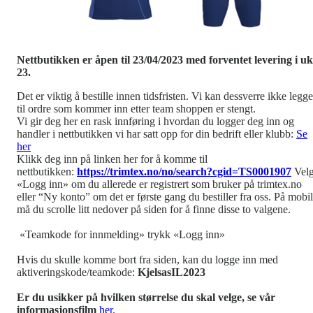
Nettbutikken er åpen til 23/04/2023 med forventet levering i u
23.
Det er viktig å bestille innen tidsfristen. Vi kan dessverre ikke legge
til ordre som kommer inn etter team shoppen er stengt.
Vi gir deg her en rask innføring i hvordan du logger deg inn og
handler i nettbutikken vi har satt opp for din bedrift eller klubb:
Se
her
Klikk deg inn på linken her for å komme til
nettbutikken:
https://trimtex.no/no/search?cgid=TS0001907
Vel
«Logg inn» om du allerede er registrert som bruker på trimtex.no
eller “Ny konto” om det er første gang du bestiller fra oss. På mobil
må du scrolle litt nedover på siden for å finne disse to valgene.
«Teamkode for innmelding» trykk «Logg inn»
Hvis du skulle komme bort fra siden, kan du logge inn med
aktiveringskode/teamkode:
KjelsasIL2023
Er du usikker på hvilken størrelse du skal velge, se vår
informasjonsfilm
her.