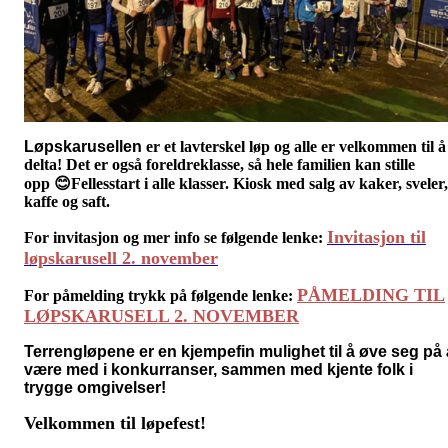
Løpskarusellen
er et lavterskel løp og alle er velkommen til å
delta! Det er også foreldreklasse, så hele
familien kan stille
opp
😊F
ellesstart i alle klasser. Kiosk med salg av kaker, sveler,
kaffe og saft.
Invitasjon til
For invitasjon og mer info se følgende lenke
:
løpskarusell 2. november
PÅMELDING TIL
For påmelding trykk på følgende lenke:
LØPSKARUSELL 2. NOVEMBER
Terrengløpene er en kjempefin mulighet til å øve seg på 
være med i konkurranser, sammen med kjente folk i
trygge omgivelser!
Velkommen til løpefest!