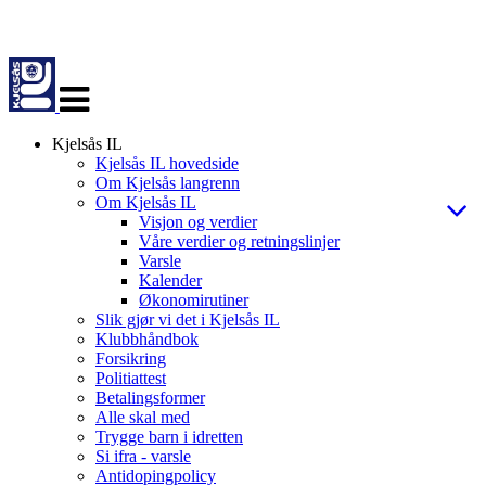
Veksle
navigasjon
Kjelsås IL
Kjelsås IL hovedside
Om Kjelsås langrenn
Om Kjelsås IL
Visjon og verdier
Våre verdier og retningslinjer
Varsle
Kalender
Økonomirutiner
Slik gjør vi det i Kjelsås IL
Klubbhåndbok
Forsikring
Politiattest
Betalingsformer
Alle skal med
Trygge barn i idretten
Si ifra - varsle
Antidopingpolicy