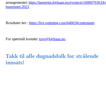
arrangementet:
https://langrenn.kjelsaas.no/events/p/1000079363/kj
lsasrennet-2023
Resultater her :
https://live.eqtiming.com/64665#contestants
For spørsmål kontakt:
tove@kjelsaas.no
.
Takk til alle dugnadsfolk for strålende
innsats!