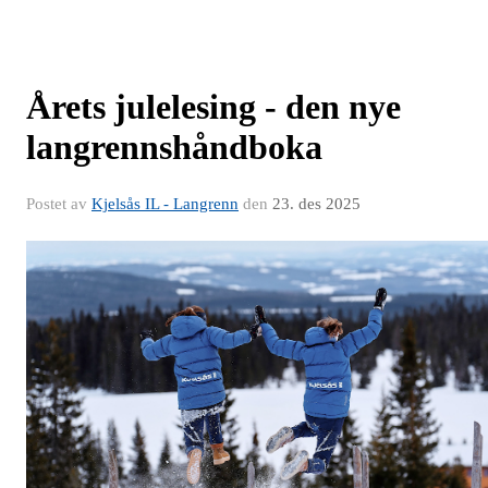
Årets julelesing - den nye
langrennshåndboka
Postet av
Kjelsås IL - Langrenn
den
23. des 2025