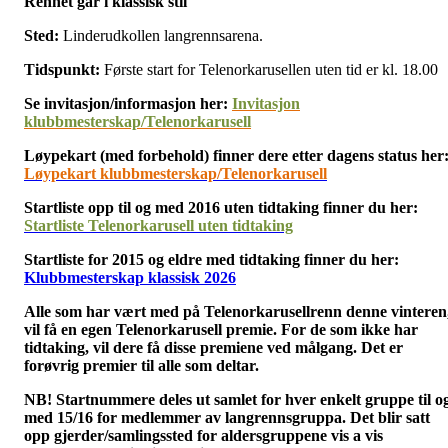
Rennet går i klassisk stil
Sted:
Linderudkollen langrennsarena.
Tidspunkt:
Første start for Telenorkarusellen uten tid er kl. 18.00
Se invitasjon/informasjon her:
Invitasjon
klubbmesterskap/Telenorkarusell
Løypekart (med forbehold) finner dere etter dagens status her
Løypekart klubbmesterskap/Telenorkarusell
Startliste opp til og med 2016 uten tidtaking finner du her:
Startliste Telenorkarusell uten tidtaking
Startliste for 2015 og eldre med tidtaking finner du her:
Klubbmesterskap klassisk 2026
Alle som har vært med på Telenorkarusellrenn denne vinteren
vil få en egen Telenorkarusell premie. For de som ikke har
tidtaking, vil dere få disse premiene ved målgang. Det er
forøvrig p
remier til alle som deltar.
NB! Startnummere deles ut samlet for hver enkelt gruppe til o
med 15/16 for medlemmer av langrennsgruppa. Det blir satt
opp gjerder/samlingssted for aldersgruppene vis a vis