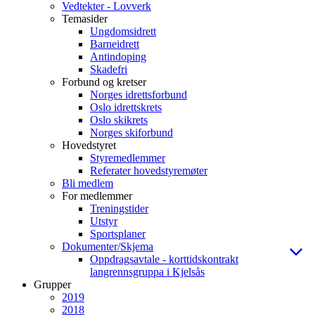
Vedtekter - Lovverk
Temasider
Ungdomsidrett
Barneidrett
Antindoping
Skadefri
Forbund og kretser
Norges idrettsforbund
Oslo idrettskrets
Oslo skikrets
Norges skiforbund
Hovedstyret
Styremedlemmer
Referater hovedstyremøter
Bli medlem
For medlemmer
Treningstider
Utstyr
Sportsplaner
Dokumenter/Skjema
Oppdragsavtale - korttidskontrakt
langrennsgruppa i Kjelsås
Grupper
2019
2018