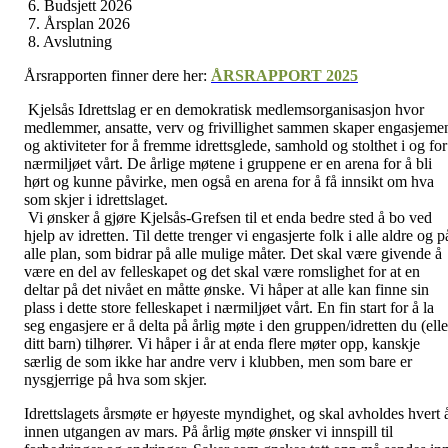
6. Budsjett 2026
7. Årsplan 2026
8. Avslutning
Årsrapporten finner dere her:
ÅRSRAPPORT 2025
Kjelsås Idrettslag er en demokratisk medlemsorganisasjon hvor
medlemmer, ansatte, verv og frivillighet sammen skaper engasjeme
og aktiviteter for å fremme idrettsglede, samhold og stolthet i og for
nærmiljøet vårt. De årlige møtene i gruppene er en arena for å bli
hørt og kunne påvirke, men også en arena for å få innsikt om hva
som skjer i idrettslaget.
Vi ønsker å gjøre Kjelsås-Grefsen til et enda bedre sted å bo ved
hjelp av idretten. Til dette trenger vi engasjerte folk i alle aldre og p
alle plan, som bidrar på alle mulige måter. Det skal være givende å
være en del av felleskapet og det skal være romslighet for at en
deltar på det nivået en måtte ønske. Vi håper at alle kan finne sin
plass i dette store felleskapet i nærmiljøet vårt. En fin start for å la
seg engasjere er å delta på årlig møte i den gruppen/idretten du (elle
ditt barn) tilhører. Vi håper i år at enda flere møter opp, kanskje
særlig de som ikke har andre verv i klubben, men som bare er
nysgjerrige på hva som skjer.
Idrettslagets årsmøte er høyeste myndighet, og skal avholdes hvert 
innen utgangen av mars. På årlig møte ønsker vi innspill til