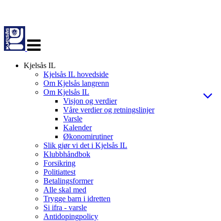
Veksle
navigasjon
Kjelsås IL
Kjelsås IL hovedside
Om Kjelsås langrenn
Om Kjelsås IL
Visjon og verdier
Våre verdier og retningslinjer
Varsle
Kalender
Økonomirutiner
Slik gjør vi det i Kjelsås IL
Klubbhåndbok
Forsikring
Politiattest
Betalingsformer
Alle skal med
Trygge barn i idretten
Si ifra - varsle
Antidopingpolicy