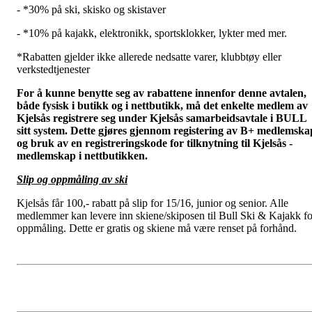
- *30% på ski, skisko og skistaver
- *10% på kajakk, elektronikk, sportsklokker, lykter med mer.
*Rabatten gjelder ikke allerede nedsatte varer, klubbtøy eller
verkstedtjenester
For å kunne benytte seg av rabattene innenfor denne avtalen,
både fysisk i butikk og i nettbutikk, må det enkelte medlem av
Kjelsås registrere seg under Kjelsås samarbeidsavtale i BULL
sitt system. Dette gjøres gjennom registering av B+ medlemska
og bruk av en registreringskode for tilknytning til Kjelsås -
medlemskap i nettbutikken.
Slip og oppmåling av ski
Kjelsås får 100,- rabatt på slip for 15/16, junior og senior. Alle
medlemmer kan levere inn skiene/skiposen til Bull Ski & Kajakk fo
oppmåling. Dette er gratis og skiene må være renset på forhånd.