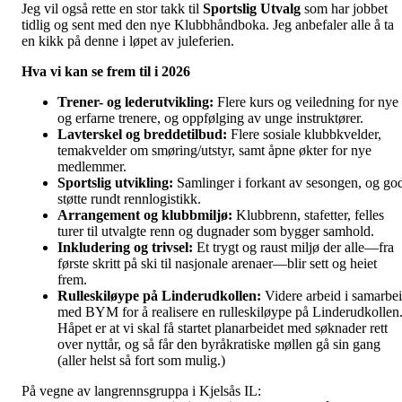
Jeg vil også rette en stor takk til
Sportslig Utvalg
som har jobbet
tidlig og sent med den nye Klubbhåndboka. Jeg anbefaler alle å ta
en kikk på denne i løpet av juleferien.
Hva vi kan se frem til i 2026
Trener- og lederutvikling:
Flere kurs og veiledning for nye
og erfarne trenere, og oppfølging av unge instruktører.
Lavterskel og breddetilbud:
Flere sosiale klubbkvelder,
temakvelder om smøring/utstyr, samt åpne økter for nye
medlemmer.
Sportslig utvikling:
Samlinger i forkant av sesongen, og go
støtte rundt rennlogistikk.
Arrangement og klubbmiljø:
Klubbrenn, stafetter, felles
turer til utvalgte renn og dugnader som bygger samhold.
Inkludering og trivsel:
Et trygt og raust miljø der alle—fra
første skritt på ski til nasjonale arenaer—blir sett og heiet
frem.
Rulleskiløype på Linderudkollen:
Videre arbeid i samarbe
med BYM for å realisere en rulleskiløype på Linderudkollen
Håpet er at vi skal få startet planarbeidet med søknader rett
over nyttår, og så får den byråkratiske møllen gå sin gang
(aller helst så fort som mulig.)
På vegne av langrennsgruppa i Kjelsås IL: