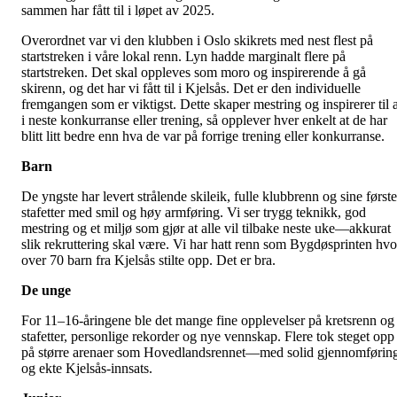
sammen har fått til i løpet av 2025.
Overordnet var vi den klubben i Oslo skikrets med nest flest på
startstreken i våre lokal renn. Lyn hadde marginalt flere på
startstreken. Det skal oppleves som moro og inspirerende å gå
skirenn, og det har vi fått til i Kjelsås. Det er den individuelle
fremgangen som er viktigst. Dette skaper mestring og inspirerer til a
i neste konkurranse eller trening, så opplever hver enkelt at de har
blitt litt bedre enn hva de var på forrige trening eller konkurranse.
Barn
De yngste har levert strålende skileik, fulle klubbrenn og sine første
stafetter med smil og høy armføring. Vi ser trygg teknikk, god
mestring og et miljø som gjør at alle vil tilbake neste uke—akkurat
slik rekruttering skal være. Vi har hatt renn som Bygdøsprinten hvo
over 70 barn fra Kjelsås stilte opp. Det er bra.
De unge
For 11–16-åringene ble det mange fine opplevelser på kretsrenn og
stafetter, personlige rekorder og nye vennskap. Flere tok steget opp
på større arenaer som Hovedlandsrennet—med solid gjennomførin
og ekte Kjelsås-innsats.