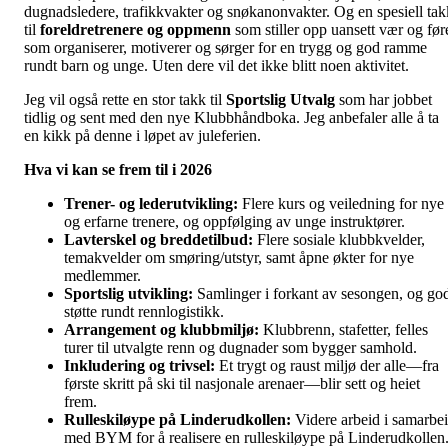
dugnadsledere, trafikkvakter og snøkanonvakter. Og en spesiell tak
til
foreldretrenere og oppmenn
som stiller opp uansett vær og før
som organiserer, motiverer og sørger for en trygg og god ramme
rundt barn og unge. Uten dere vil det ikke blitt noen aktivitet.
Jeg vil også rette en stor takk til
Sportslig Utvalg
som har jobbet
tidlig og sent med den nye Klubbhåndboka. Jeg anbefaler alle å ta
en kikk på denne i løpet av juleferien.
Hva vi kan se frem til i 2026
Trener- og lederutvikling:
Flere kurs og veiledning for nye
og erfarne trenere, og oppfølging av unge instruktører.
Lavterskel og breddetilbud:
Flere sosiale klubbkvelder,
temakvelder om smøring/utstyr, samt åpne økter for nye
medlemmer.
Sportslig utvikling:
Samlinger i forkant av sesongen, og go
støtte rundt rennlogistikk.
Arrangement og klubbmiljø:
Klubbrenn, stafetter, felles
turer til utvalgte renn og dugnader som bygger samhold.
Inkludering og trivsel:
Et trygt og raust miljø der alle—fra
første skritt på ski til nasjonale arenaer—blir sett og heiet
frem.
Rulleskiløype på Linderudkollen:
Videre arbeid i samarbe
med BYM for å realisere en rulleskiløype på Linderudkollen