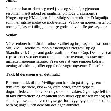
Junior
Juniorene har markert seg med jevne og solide løp gjennom
sesongen, hardt arbeid på samlinger og gode prestasjoner i
Norgescup og NM-helgen. Like viktig som resultater: Et lagmiljø
som gjør satsing mulig og motiverende. Vi fikk en norgesmester og
noen pallplasser i tillegg til mange gode individuelle prestasjoner.
Senior
Våre seniorer har stått for rutine, kvalitet og inspirasjon—fra Tour 
Ski, VM i Trondheim, topp plasseringer i Norges Cup og
Skandinavisk Cup, samt gode resultater i World Cup. De har vist at
Kjelsås er et sted der man kan kombinere hverdagens krav med
målrettet langrenns satsing. Vi ser også at våre seniorer bidrar i
treningsarbeidet og stiller opp for de yngre utøverne. Det er bra.
Takk til dere som gjør det mulig
En enorm
takk
til alle frivillige som har stått på tidlig og sent—
tidtakere, speakere, kiosk- og vaffelhelter, smørehjelpere,
dugnadsledere, trafikkvakter og snøkanonvakter. Og en spesiell tak
til
foreldretrenere og oppmenn
som stiller opp uansett vær og før
som organiserer, motiverer og sørger for trygg og god ramme rundt
barn og unge. Uten dere blir det ingen aktivitet.