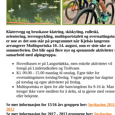
Klatrevegg og bruskasse klatring, skiskyting, rulleski,
orientering, terrengsykling, multisportstafett og overnattingstu
er noe av det som står på programmet når Kjelsås langrenn
arrangerer Multisportuka 10.-14. august, som er siste uke av
sommerferien. Det blir også flere nye og spennende aktiviteter 
samarbeid med alpingruppa.
Hovedbasen er på Langsetløkka, men enkelte aktiviteter vil
foregå på Linderudkollen og Trollvann
Kl. 09.00 - 15.00 mandag til onsdag. Egne tider for
overnattingsturen torsdag/fredag. Yngste gruppe har dagstur
på torsdag og egne aktiviteter på fredag.
Multisportuka er åpen for alle barn/ungdom fra 9-16 år. Man
trenger ikke være medlem for å delta, så ta gjerne med venne
eller bekjente.
Se mer informasjon for 15/16 års gruppen her:
Invitasjon 2011
2012
Se mer informasjon for 2017 - 2013 gruppene her:
Invitasjon