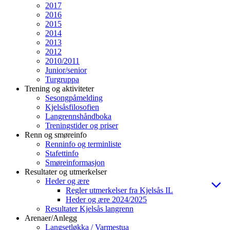
2017
2016
2015
2014
2013
2012
2010/2011
Junior/senior
Turgruppa
Trening og aktiviteter
Sesongpåmelding
Kjelsåsfilosofien
Langrennshåndboka
Treningstider og priser
Renn og smøreinfo
Renninfo og terminliste
Stafettinfo
Smøreinformasjon
Resultater og utmerkelser
Heder og ære
Regler utmerkelser fra Kjelsås IL
Heder og ære 2024/2025
Resultater Kjelsås langrenn
Arenaer/Anlegg
Langsetløkka / Varmestua