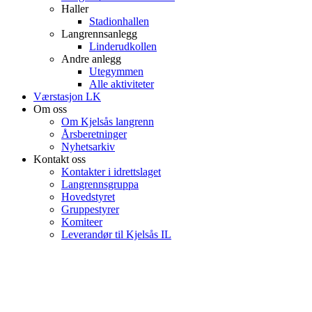
Haller
Stadionhallen
Langrennsanlegg
Linderudkollen
Andre anlegg
Utegymmen
Alle aktiviteter
Værstasjon LK
Om oss
Om Kjelsås langrenn
Årsberetninger
Nyhetsarkiv
Kontakt oss
Kontakter i idrettslaget
Langrennsgruppa
Hovedstyret
Gruppestyrer
Komiteer
Leverandør til Kjelsås IL