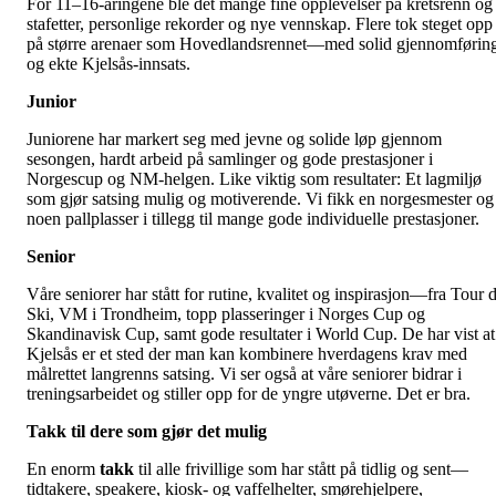
For 11–16-åringene ble det mange fine opplevelser på kretsrenn og
stafetter, personlige rekorder og nye vennskap. Flere tok steget opp
på større arenaer som Hovedlandsrennet—med solid gjennomførin
og ekte Kjelsås-innsats.
Junior
Juniorene har markert seg med jevne og solide løp gjennom
sesongen, hardt arbeid på samlinger og gode prestasjoner i
Norgescup og NM-helgen. Like viktig som resultater: Et lagmiljø
som gjør satsing mulig og motiverende. Vi fikk en norgesmester og
noen pallplasser i tillegg til mange gode individuelle prestasjoner.
Senior
Våre seniorer har stått for rutine, kvalitet og inspirasjon—fra Tour 
Ski, VM i Trondheim, topp plasseringer i Norges Cup og
Skandinavisk Cup, samt gode resultater i World Cup. De har vist at
Kjelsås er et sted der man kan kombinere hverdagens krav med
målrettet langrenns satsing. Vi ser også at våre seniorer bidrar i
treningsarbeidet og stiller opp for de yngre utøverne. Det er bra.
Takk til dere som gjør det mulig
En enorm
takk
til alle frivillige som har stått på tidlig og sent—
tidtakere, speakere, kiosk- og vaffelhelter, smørehjelpere,