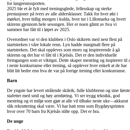
for langrennssporten.
2025 ble et år fylt med treningsglede, fellesskap og sterke
prestasjoner på tvers av alle aldersklasser. Takk for hver økt i
mørket, hver tidlig morgen i kulda, hver tur i Lillomarka og hvert
skirenn gjennom hele sesongen. Her er noen glimt av hva vi
sammen har fått til i løpet av 2025.
Overordnet var vi den klubben i Oslo skikrets med nest flest på
startstreken i våre lokale renn. Lyn hadde marginalt flere på
startstreken. Det skal oppleves som moro og inspirerende å gå
skirenn og det har vi fått til i Kjelsås. Det er den individuelle
fremgangen som er viktigst. Dette skaper mestring og inspirerer til a
i neste konkurranse eller trening, så opplever hver enkelt at de har
blitt litt bedre enn hva de var på forrige trening eller konkurranse.
Barn
De yngste har levert strålende skileik, fulle klubbrenn og sine første
stafetter med smil og høy armføring. Vi ser trygg teknikk, god
mestring og et miljø som gjør at alle vil tilbake neste uke—akkurat
slik rekruttering skal være. Vi har hatt renn som Bygdøysprinten
hvor over 70 barn fra Kjelsås stilte opp. Det er bra.
De unge