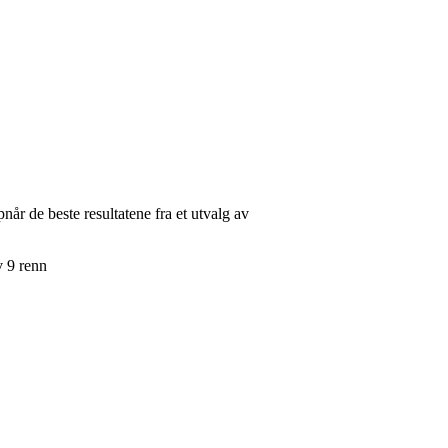
5
når de beste resultatene fra et utvalg av
v 9 renn