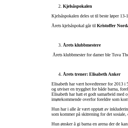
Kjelsåspokalen
Kjelsåspokalen deles ut til beste løper 13-16
Årets kjelsåspokal går til
Kristoffer Nord
Årets klubbmestere
Årets klubbmester for damer ble Tuva Th
Årets trener: Elisabeth Anker
Elisabeth har vært hovedtrener for 2013 i 5
og utviser en trygghet for både barna, for
Elisabeth har hatt et godt samarbeid med 
imøtekommende overfor foreldre som komme
Hun har i alle år vært opptatt av inkluder
som kommer på skitrening for det sosiale,
Hun ønsker å gi barna en arena der de kan