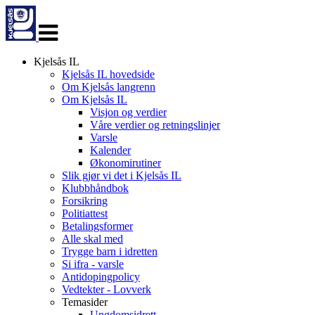
Veksle
navigasjon
Kjelsås IL
Kjelsås IL hovedside
Om Kjelsås langrenn
Om Kjelsås IL
Visjon og verdier
Våre verdier og retningslinjer
Varsle
Kalender
Økonomirutiner
Slik gjør vi det i Kjelsås IL
Klubbhåndbok
Forsikring
Politiattest
Betalingsformer
Alle skal med
Trygge barn i idretten
Si ifra - varsle
Antidopingpolicy
Vedtekter - Lovverk
Temasider
Ungdomsidrett