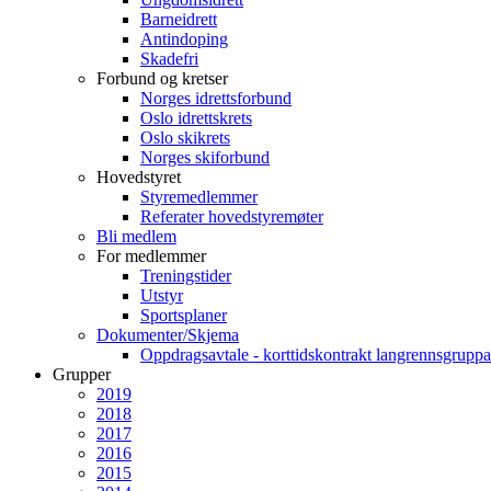
Barneidrett
Antindoping
Skadefri
Forbund og kretser
Norges idrettsforbund
Oslo idrettskrets
Oslo skikrets
Norges skiforbund
Hovedstyret
Styremedlemmer
Referater hovedstyremøter
Bli medlem
For medlemmer
Treningstider
Utstyr
Sportsplaner
Dokumenter/Skjema
Oppdragsavtale - korttidskontrakt langrennsgruppa
Grupper
2019
2018
2017
2016
2015