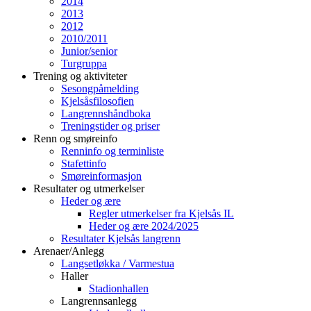
2014
2013
2012
2010/2011
Junior/senior
Turgruppa
Trening og aktiviteter
Sesongpåmelding
Kjelsåsfilosofien
Langrennshåndboka
Treningstider og priser
Renn og smøreinfo
Renninfo og terminliste
Stafettinfo
Smøreinformasjon
Resultater og utmerkelser
Heder og ære
Regler utmerkelser fra Kjelsås IL
Heder og ære 2024/2025
Resultater Kjelsås langrenn
Arenaer/Anlegg
Langsetløkka / Varmestua
Haller
Stadionhallen
Langrennsanlegg