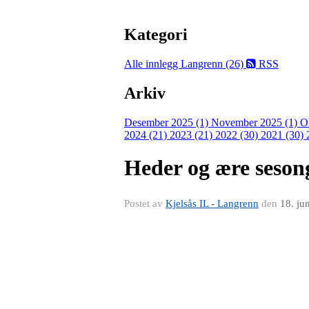
Kategori
Alle innlegg
Langrenn (26)
RSS
Arkiv
Desember 2025 (1)
November 2025 (1)
O
2024 (21)
2023 (21)
2022 (30)
2021 (30)
Heder og ære seson
Postet av
Kjelsås IL - Langrenn
den
18. ju