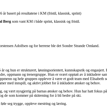
 år basert på resultatene i KM (fristil, klassisk, sprint)
al Berg
som vant KM i både sprint, klassisk og fristil.
orstensen Adolfsen og for herrene ble det Sondre Strande Omland.
 år og hun er strukturert, løsningsorientert, kunnskapsrik og engasjert. 
eldre, oppmann og trenergruppe. Hun er svært opptatt av å inkludere sa
oppmenn og hele gruppen opplever å være et godt team med Elisabeth s
r med innspill, og aktivt jobbet for å inkludere ønsker og behov.
ing, og vært nysgjerrig på barnas ønsker og behov. Hun har hatt fokus på
 og de som kommer på skitrening for å bli bedre på ski.
 føle seg trygge, oppleve mestring og læring.