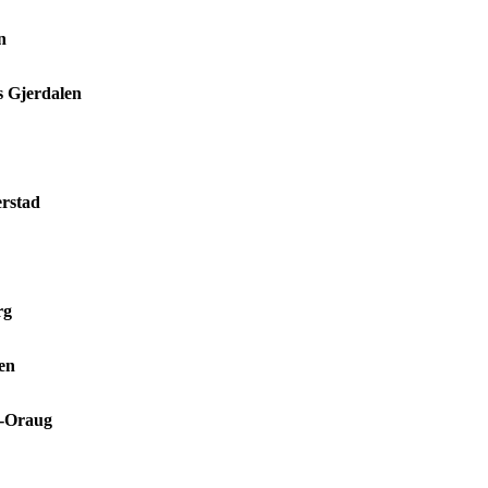
n
s Gjerdalen
erstad
rg
en
-Oraug