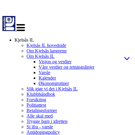
Veksle
navigasjon
Kjelsås IL
Kjelsås IL hovedside
Om Kjelsås langrenn
Om Kjelsås IL
Visjon og verdier
Våre verdier og retningslinjer
Varsle
Kalender
Økonomirutiner
Slik gjør vi det i Kjelsås IL
Klubbhåndbok
Forsikring
Politiattest
Betalingsformer
Alle skal med
Trygge barn i idretten
Si ifra - varsle
Antidopingpolicy