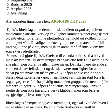
5. Regnskap 2025
6. Budsjett 2026
7. Årsplan 2026
8. Avslutning
Årsrapporten finner dere her:
ÅRSRAPPORT 2025
Kjelsås Idrettslag er en demokratisk medlemsorganisasjon hvor
medlemmer, ansatte, verv og frivillighet sammen skaper engasjeme
og aktiviteter for å fremme idrettsglede, samhold og stolthet i og for
nærmiljøet vårt. De årlige møtene i gruppene er en arena for å bli
hørt og kunne påvirke, men også en arena for å få innsikt om hva
som skjer i idrettslaget.
Vi ønsker å gjøre Kjelsås-Grefsen til et enda bedre sted å bo ved
hjelp av idretten. Til dette trenger vi engasjerte folk i alle aldre og p
alle plan, som bidrar på alle mulige måter. Det skal være givende å
være en del av felleskapet og det skal være romslighet for at en
deltar på det nivået en måtte ønske. Vi håper at alle kan finne sin
plass i dette store felleskapet i nærmiljøet vårt. En fin start for å la
seg engasjere er å delta på årlig møte i den gruppen/idretten du (elle
ditt barn) tilhører. Vi håper i år at enda flere møter opp, kanskje
særlig de som ikke har andre verv i klubben, men som bare er
nysgjerrige på hva som skjer.
Idrettslagets årsmøte er høyeste myndighet, og skal avholdes hvert 
innen utgangen av mars. På årlig møte ønsker vi innspill til