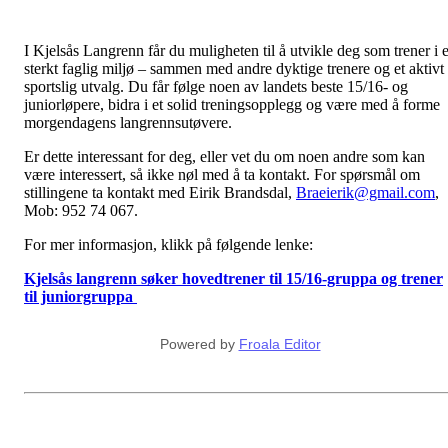
I Kjelsås Langrenn får du muligheten til å utvikle deg som trener i e
sterkt faglig miljø – sammen med andre dyktige trenere og et aktivt
sportslig utvalg. Du får følge noen av landets beste 15/16- og
juniorløpere, bidra i et solid treningsopplegg og være med å forme
morgendagens langrennsutøvere.
Er dette interessant for deg, eller vet du om noen andre som kan
være interessert, så ikke nøl med å ta kontakt. For spørsmål om
stillingene ta kontakt med Eirik Brandsdal,
Braeierik@gmail.com
,
Mob:
952 74 067
.
For mer informasjon, klikk på følgende lenke:
Kjelsås langrenn søker hovedtrener til 15/16-gruppa og trener
til juniorgruppa
Powered by
Froala Editor