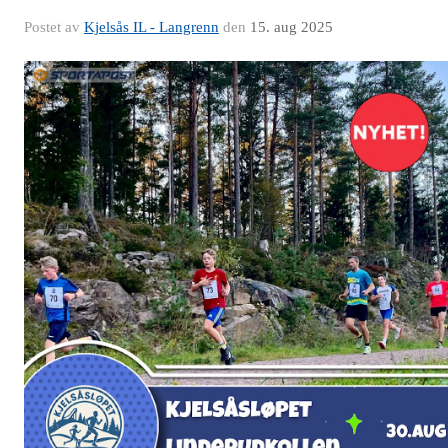
Postet av
Kjelsås IL - Langrenn
den
15. aug 2025