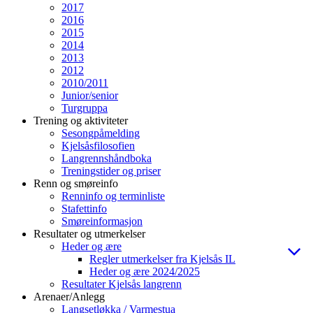
2017
2016
2015
2014
2013
2012
2010/2011
Junior/senior
Turgruppa
Trening og aktiviteter
Sesongpåmelding
Kjelsåsfilosofien
Langrennshåndboka
Treningstider og priser
Renn og smøreinfo
Renninfo og terminliste
Stafettinfo
Smøreinformasjon
Resultater og utmerkelser
Heder og ære
Regler utmerkelser fra Kjelsås IL
Heder og ære 2024/2025
Resultater Kjelsås langrenn
Arenaer/Anlegg
Langsetløkka / Varmestua