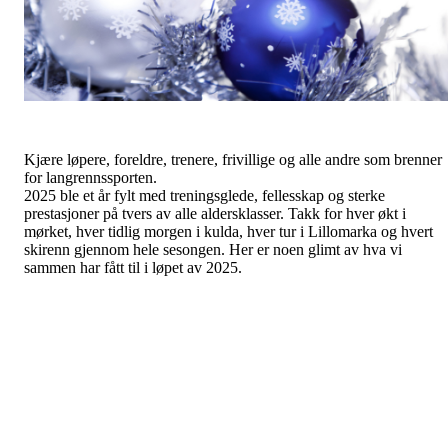
Kjære løpere, foreldre, trenere, frivillige og alle andre som brenner
for langrennssporten.
2025 ble et år fylt med treningsglede, fellesskap og sterke
prestasjoner på tvers av alle aldersklasser. Takk for hver økt i
mørket, hver tidlig morgen i kulda, hver tur i Lillomarka og hvert
skirenn gjennom hele sesongen. Her er noen glimt av hva vi
sammen har fått til i løpet av 2025.
Overordnet var vi den klubben i Oslo skikrets med nest flest på
startstreken i våre lokale renn. Lyn hadde marginalt flere på
startstreken. Det skal oppleves som moro og inspirerende å gå
skirenn og det har vi fått til i Kjelsås. Det er den individuelle
fremgangen som er viktigst. Dette skaper mestring og inspirerer til a
i neste konkurranse eller trening, så opplever hver enkelt at de har
blitt litt bedre enn hva de var på forrige trening eller konkurranse.
Barn