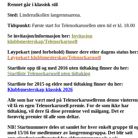
Rennet går i klassisk stil
Sted:
Linderudkollen langrennsarena.
Tidspunkt:
Første start for Telenorkarusellen uten tid er kl. 18.00
Se invitasjon/informasjon her:
Invitasjon
klubbmesterskap/Telenorkarusell
Løypekart (med forbehold) finner dere etter dagens status her
Løypekart klubbmesterskap/Telenorkarusell
Startliste opp til og med 2016 uten tidtaking finner du her:
Startliste Telenorkarusell uten tidtaking
Startliste for 2015 og eldre med tidtaking finner du her:
Klubbmesterskap klassisk 2026
Alle som har vært med på Telenorkarusellrenn denne vinteren
vil få en egen Telenorkarusell premie. For de som ikke har
tidtaking, vil dere få disse premiene ved målgang. Det er
forøvrig p
remier til alle som deltar.
NB! Startnummere deles ut samlet for hver enkelt gruppe til o
med 15/16 for medlemmer av langrennsgruppa. Det blir satt