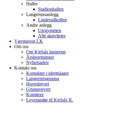
Haller
Stadionhallen
Langrennsanlegg
Linderudkollen
Andre anlegg
Utegymmen
Alle aktiviteter
Værstasjon LK
Om oss
Om Kjelsås langrenn
Årsberetninger
Nyhetsarkiv
Kontakt oss
Kontakter i idrettslaget
Langrennsgruppa
Hovedstyret
Gruppestyrer
Komiteer
Leverandør til Kjelsås IL