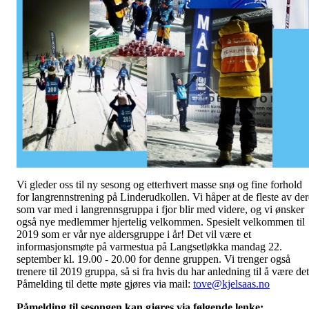
Vi gleder oss til ny sesong og etterhvert masse snø og fine forhold
for langrennstrening på Linderudkollen. Vi håper at de fleste av der
som var med i langrennsgruppa i fjor blir med videre, og vi ønsker
også nye medlemmer hjertelig velkommen. Spesielt velkommen til
2019 som er vår nye aldersgruppe i år! Det vil være et
informasjonsmøte på varmestua på Langsetløkka mandag 22.
september kl. 19.00 - 20.00 for denne gruppen. Vi trenger også
trenere til 2019 gruppa, så si fra hvis du har anledning til å være det
Påmelding til dette møte gjøres via mail:
tove@kjelsaas.no
Påmelding til sesongen kan gjøres via følgende lenke
: