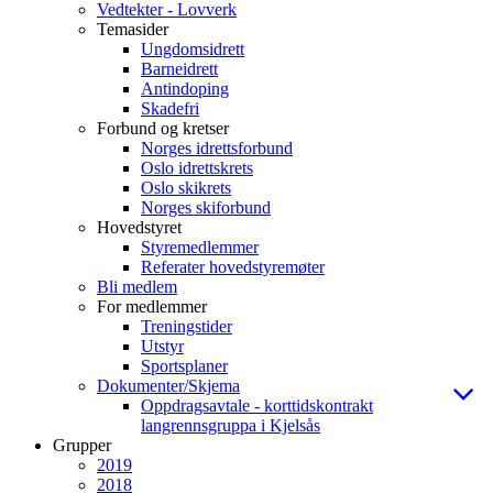
Vedtekter - Lovverk
Temasider
Ungdomsidrett
Barneidrett
Antindoping
Skadefri
Forbund og kretser
Norges idrettsforbund
Oslo idrettskrets
Oslo skikrets
Norges skiforbund
Hovedstyret
Styremedlemmer
Referater hovedstyremøter
Bli medlem
For medlemmer
Treningstider
Utstyr
Sportsplaner
Dokumenter/Skjema
Oppdragsavtale - korttidskontrakt
langrennsgruppa i Kjelsås
Grupper
2019
2018