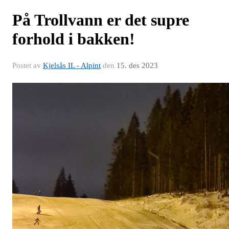
På Trollvann er det supre
forhold i bakken!
Postet av
Kjelsås IL - Alpint
den
15. des 2023