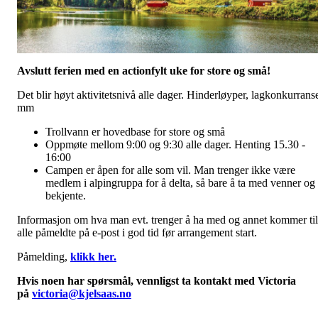
Avslutt ferien med en actionfylt uke for store og små!
Det blir høyt aktivitetsnivå alle dager. Hinderløyper, lagkonkurrans
mm
Trollvann er hovedbase for store og små
Oppmøte mellom 9:00 og 9:30 alle dager. Henting 15.30 -
16:00
Campen er åpen for alle som vil. Man trenger ikke være
medlem i alpingruppa for å delta, så bare å ta med venner og
bekjente.
Informasjon om hva man evt. trenger å ha med og annet kommer til
alle påmeldte på e-post i god tid før arrangement start.
Påmelding,
klikk her.
Hvis noen har spørsmål, vennligst ta kontakt med Victoria
på
victoria@kjelsaas.no