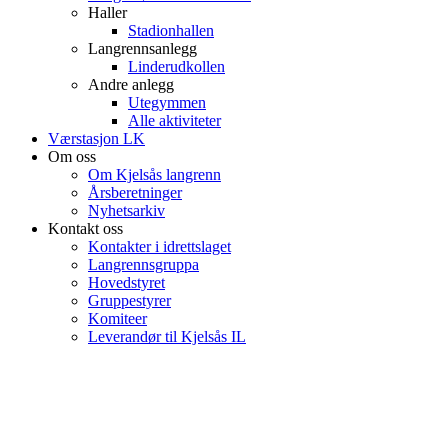
Haller
Stadionhallen
Langrennsanlegg
Linderudkollen
Andre anlegg
Utegymmen
Alle aktiviteter
Værstasjon LK
Om oss
Om Kjelsås langrenn
Årsberetninger
Nyhetsarkiv
Kontakt oss
Kontakter i idrettslaget
Langrennsgruppa
Hovedstyret
Gruppestyrer
Komiteer
Leverandør til Kjelsås IL