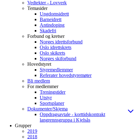
Vedtekter - Lovverk
Temasider
Ungdomsidrett
Barneidrett
Antindoping
Skadefri
Forbund og kretser
Norges idrettsforbund
Oslo idrettskrets
Oslo skikrets
Norges skiforbund
Hovedstyret
Styremedlemmer
Referater hovedstyremøter
Bli medlem
For medlemmer
Treningstider
Utstyr
Sportsplaner
Dokumenter/Skjema
Oppdragsavtale - korttidskontrakt
langrennsgruppa i Kjelsås
Grupper
2019
2018