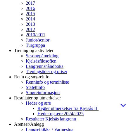
2017
2016
2015
2014
2013
2012
2010/2011
Junior/senior
Turgruppa
Trening og aktiviteter
Sesongpåmelding
Kjelsåsfilosofien
Langrennshåndboka
Treningstider og priser
Renn og smøreinfo
Renninfo og terminliste
Stafettinfo
Smøreinformasjon
Resultater og utmerkelser
Heder og ære
Regler utmerkelser fra Kjelsås IL
Heder og ære 2024/2025
Resultater Kjelsås langrenn
Arenaer/Anlegg
Langsetløkka / Varmestua