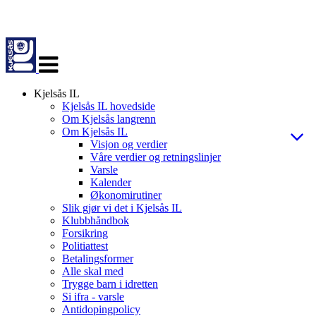
Veksle
navigasjon
Kjelsås IL
Kjelsås IL hovedside
Om Kjelsås langrenn
Om Kjelsås IL
Visjon og verdier
Våre verdier og retningslinjer
Varsle
Kalender
Økonomirutiner
Slik gjør vi det i Kjelsås IL
Klubbhåndbok
Forsikring
Politiattest
Betalingsformer
Alle skal med
Trygge barn i idretten
Si ifra - varsle
Antidopingpolicy