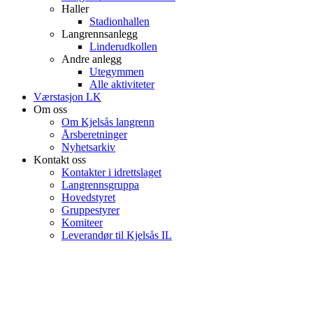
Haller
Stadionhallen
Langrennsanlegg
Linderudkollen
Andre anlegg
Utegymmen
Alle aktiviteter
Værstasjon LK
Om oss
Om Kjelsås langrenn
Årsberetninger
Nyhetsarkiv
Kontakt oss
Kontakter i idrettslaget
Langrennsgruppa
Hovedstyret
Gruppestyrer
Komiteer
Leverandør til Kjelsås IL