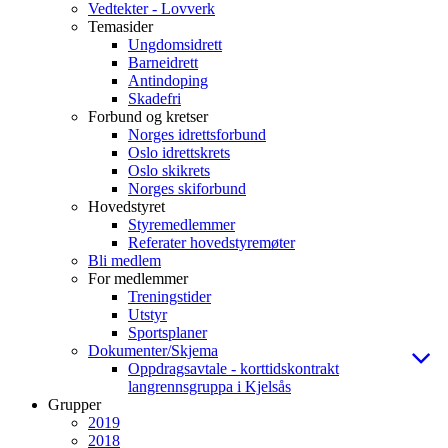
Vedtekter - Lovverk
Temasider
Ungdomsidrett
Barneidrett
Antindoping
Skadefri
Forbund og kretser
Norges idrettsforbund
Oslo idrettskrets
Oslo skikrets
Norges skiforbund
Hovedstyret
Styremedlemmer
Referater hovedstyremøter
Bli medlem
For medlemmer
Treningstider
Utstyr
Sportsplaner
Dokumenter/Skjema
Oppdragsavtale - korttidskontrakt
langrennsgruppa i Kjelsås
Grupper
2019
2018