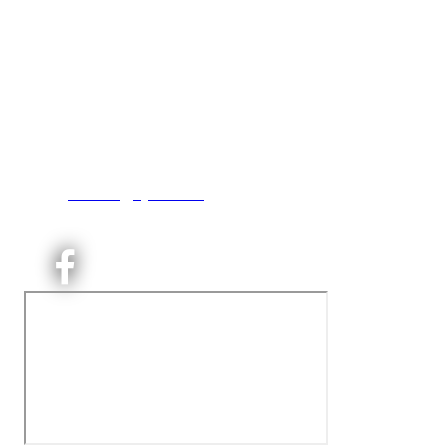
Kjelsås IL
Engebråtveien 11
inng. Neptunveien 8 -12
0493 Oslo
T:
9191 1913
E:
kontoret@kjelsaas.no
Orgnr: ‍975 663 450