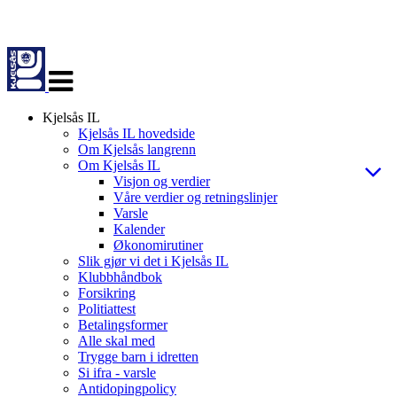
Veksle
navigasjon
Kjelsås IL
Kjelsås IL hovedside
Om Kjelsås langrenn
Om Kjelsås IL
Visjon og verdier
Våre verdier og retningslinjer
Varsle
Kalender
Økonomirutiner
Slik gjør vi det i Kjelsås IL
Klubbhåndbok
Forsikring
Politiattest
Betalingsformer
Alle skal med
Trygge barn i idretten
Si ifra - varsle
Antidopingpolicy