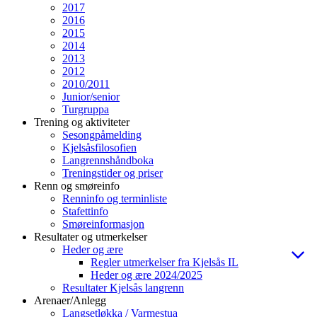
2017
2016
2015
2014
2013
2012
2010/2011
Junior/senior
Turgruppa
Trening og aktiviteter
Sesongpåmelding
Kjelsåsfilosofien
Langrennshåndboka
Treningstider og priser
Renn og smøreinfo
Renninfo og terminliste
Stafettinfo
Smøreinformasjon
Resultater og utmerkelser
Heder og ære
Regler utmerkelser fra Kjelsås IL
Heder og ære 2024/2025
Resultater Kjelsås langrenn
Arenaer/Anlegg
Langsetløkka / Varmestua