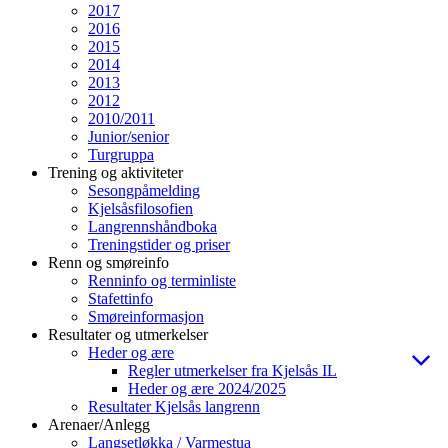
2017
2016
2015
2014
2013
2012
2010/2011
Junior/senior
Turgruppa
Trening og aktiviteter
Sesongpåmelding
Kjelsåsfilosofien
Langrennshåndboka
Treningstider og priser
Renn og smøreinfo
Renninfo og terminliste
Stafettinfo
Smøreinformasjon
Resultater og utmerkelser
Heder og ære
Regler utmerkelser fra Kjelsås IL
Heder og ære 2024/2025
Resultater Kjelsås langrenn
Arenaer/Anlegg
Langsetløkka / Varmestua