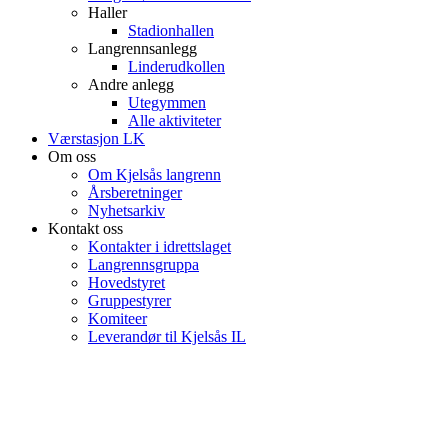
Haller
Stadionhallen
Langrennsanlegg
Linderudkollen
Andre anlegg
Utegymmen
Alle aktiviteter
Værstasjon LK
Om oss
Om Kjelsås langrenn
Årsberetninger
Nyhetsarkiv
Kontakt oss
Kontakter i idrettslaget
Langrennsgruppa
Hovedstyret
Gruppestyrer
Komiteer
Leverandør til Kjelsås IL