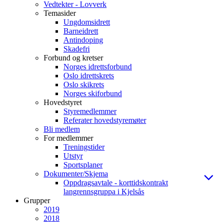
Vedtekter - Lovverk
Temasider
Ungdomsidrett
Barneidrett
Antindoping
Skadefri
Forbund og kretser
Norges idrettsforbund
Oslo idrettskrets
Oslo skikrets
Norges skiforbund
Hovedstyret
Styremedlemmer
Referater hovedstyremøter
Bli medlem
For medlemmer
Treningstider
Utstyr
Sportsplaner
Dokumenter/Skjema
Oppdragsavtale - korttidskontrakt
langrennsgruppa i Kjelsås
Grupper
2019
2018