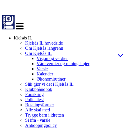
Veksle
navigasjon
Kjelsås IL
Kjelsås IL hovedside
Om Kjelsås langrenn
Om Kjelsås IL
Visjon og verdier
Våre verdier og retningslinjer
Varsle
Kalender
Økonomirutiner
Slik gjør vi det i Kjelsås IL
Klubbhåndbok
Forsikring
Politiattest
Betalingsformer
Alle skal med
Trygge barn i idretten
Si ifra - varsle
Antidopingpolicy