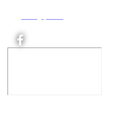
0493 Oslo
T:
9191 1913
E:
kontoret@kjelsaas.no
Orgnr: ‍975 663 450