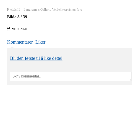
Kjelsås IL - Langrenn 's Galleri
/
Veidekkesprinten foto
Bilde
8
/
39
29.02.2020
Kommentarer
Liker
Bli den første til å like dette!
Kjelsås IL
Engebråtveien 11
inng. Neptunveien 8 -12