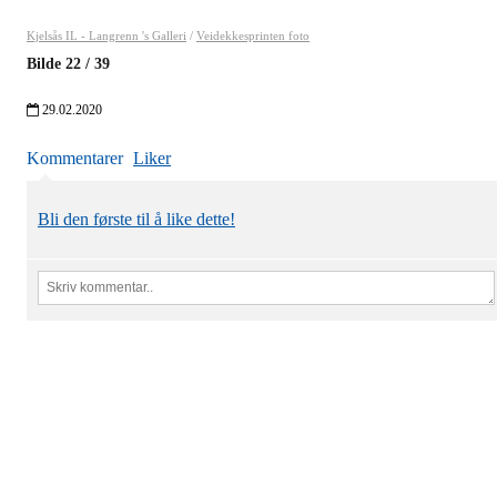
Kjelsås IL - Langrenn 's Galleri
/
Veidekkesprinten foto
Bilde
22
/
39
29.02.2020
Kommentarer
Liker
Bli den første til å like dette!
Kjelsås IL
Engebråtveien 11
inng. Neptunveien 8 -12