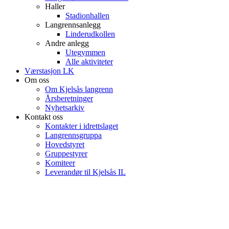
Haller
Stadionhallen
Langrennsanlegg
Linderudkollen
Andre anlegg
Utegymmen
Alle aktiviteter
Værstasjon LK
Om oss
Om Kjelsås langrenn
Årsberetninger
Nyhetsarkiv
Kontakt oss
Kontakter i idrettslaget
Langrennsgruppa
Hovedstyret
Gruppestyrer
Komiteer
Leverandør til Kjelsås IL