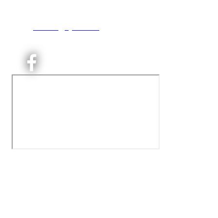
0493 Oslo
T:
9191 1913
E:
kontoret@kjelsaas.no
Orgnr: ‍975 663 450