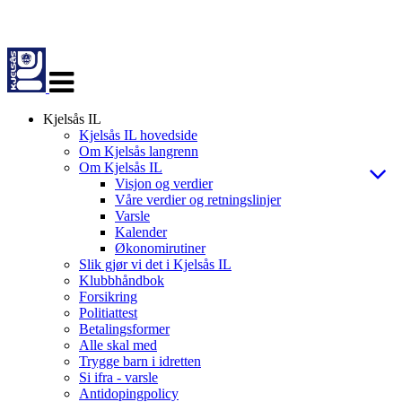
Veksle
navigasjon
Kjelsås IL
Kjelsås IL hovedside
Om Kjelsås langrenn
Om Kjelsås IL
Visjon og verdier
Våre verdier og retningslinjer
Varsle
Kalender
Økonomirutiner
Slik gjør vi det i Kjelsås IL
Klubbhåndbok
Forsikring
Politiattest
Betalingsformer
Alle skal med
Trygge barn i idretten
Si ifra - varsle
Antidopingpolicy