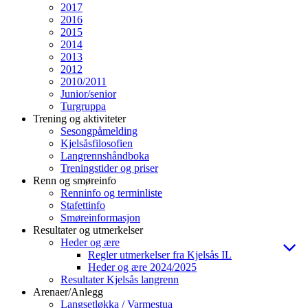
2017
2016
2015
2014
2013
2012
2010/2011
Junior/senior
Turgruppa
Trening og aktiviteter
Sesongpåmelding
Kjelsåsfilosofien
Langrennshåndboka
Treningstider og priser
Renn og smøreinfo
Renninfo og terminliste
Stafettinfo
Smøreinformasjon
Resultater og utmerkelser
Heder og ære
Regler utmerkelser fra Kjelsås IL
Heder og ære 2024/2025
Resultater Kjelsås langrenn
Arenaer/Anlegg
Langsetløkka / Varmestua