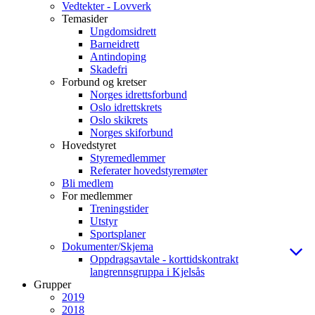
Vedtekter - Lovverk
Temasider
Ungdomsidrett
Barneidrett
Antindoping
Skadefri
Forbund og kretser
Norges idrettsforbund
Oslo idrettskrets
Oslo skikrets
Norges skiforbund
Hovedstyret
Styremedlemmer
Referater hovedstyremøter
Bli medlem
For medlemmer
Treningstider
Utstyr
Sportsplaner
Dokumenter/Skjema
Oppdragsavtale - korttidskontrakt
langrennsgruppa i Kjelsås
Grupper
2019
2018