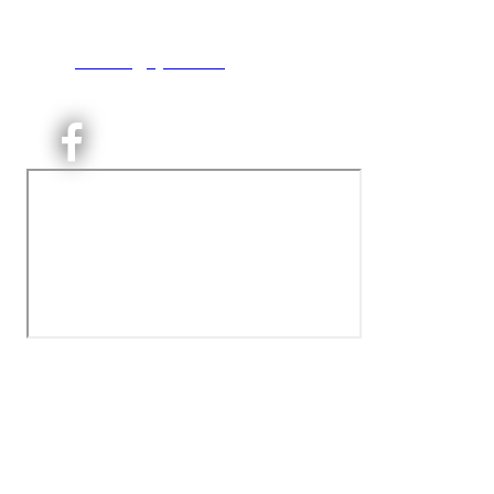
0493 Oslo
T:
9191 1913
E:
kontoret@kjelsaas.no
Orgnr: ‍975 663 450