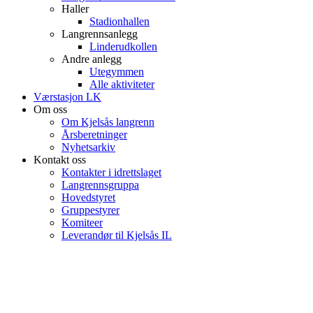
Haller
Stadionhallen
Langrennsanlegg
Linderudkollen
Andre anlegg
Utegymmen
Alle aktiviteter
Værstasjon LK
Om oss
Om Kjelsås langrenn
Årsberetninger
Nyhetsarkiv
Kontakt oss
Kontakter i idrettslaget
Langrennsgruppa
Hovedstyret
Gruppestyrer
Komiteer
Leverandør til Kjelsås IL