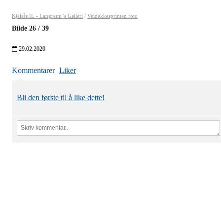
Kjelsås IL - Langrenn 's Galleri
/
Veidekkesprinten foto
Bilde
26
/
39
29.02.2020
Kommentarer
Liker
Bli den første til å like dette!
Kjelsås IL
Engebråtveien 11
inng. Neptunveien 8 -12