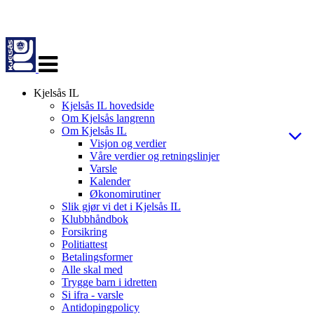
Veksle
navigasjon
Kjelsås IL
Kjelsås IL hovedside
Om Kjelsås langrenn
Om Kjelsås IL
Visjon og verdier
Våre verdier og retningslinjer
Varsle
Kalender
Økonomirutiner
Slik gjør vi det i Kjelsås IL
Klubbhåndbok
Forsikring
Politiattest
Betalingsformer
Alle skal med
Trygge barn i idretten
Si ifra - varsle
Antidopingpolicy