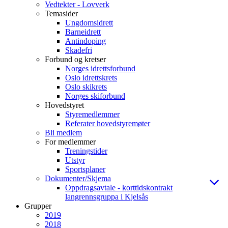
Vedtekter - Lovverk
Temasider
Ungdomsidrett
Barneidrett
Antindoping
Skadefri
Forbund og kretser
Norges idrettsforbund
Oslo idrettskrets
Oslo skikrets
Norges skiforbund
Hovedstyret
Styremedlemmer
Referater hovedstyremøter
Bli medlem
For medlemmer
Treningstider
Utstyr
Sportsplaner
Dokumenter/Skjema
Oppdragsavtale - korttidskontrakt
langrennsgruppa i Kjelsås
Grupper
2019
2018