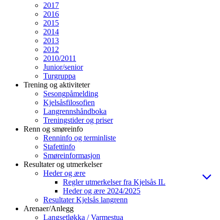
2017
2016
2015
2014
2013
2012
2010/2011
Junior/senior
Turgruppa
Trening og aktiviteter
Sesongpåmelding
Kjelsåsfilosofien
Langrennshåndboka
Treningstider og priser
Renn og smøreinfo
Renninfo og terminliste
Stafettinfo
Smøreinformasjon
Resultater og utmerkelser
Heder og ære
Regler utmerkelser fra Kjelsås IL
Heder og ære 2024/2025
Resultater Kjelsås langrenn
Arenaer/Anlegg
Langsetløkka / Varmestua