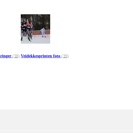
åringer
(38)
Veidekkesprinten foto
(39)