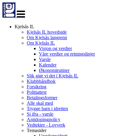
Veksle
navigasjon
Kjelsås IL
Kjelsås IL hovedside
Om Kjelsås langrenn
Om Kjelsås IL
Visjon og verdier
Våre verdier og retningslinjer
Varsle
Kalender
Økonomirutiner
Slik gjør vi det i Kjelsås IL
Klubbhåndbok
Forsikring
Politiattest
Betalingsformer
Alle skal med
Trygge barn i idretten
Si ifra - varsle
Antidopingpolicy
Vedtekter - Lovverk
Temasider
Ungdomsidrett