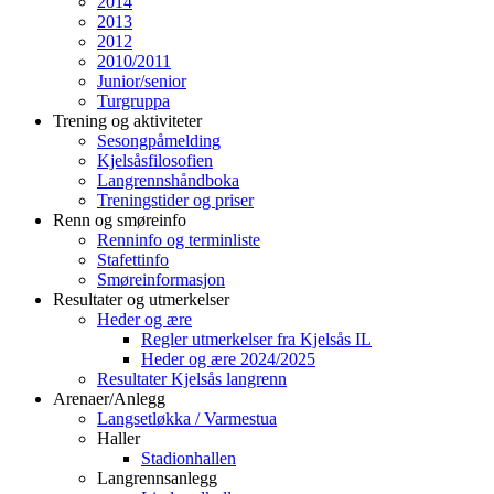
2014
2013
2012
2010/2011
Junior/senior
Turgruppa
Trening og aktiviteter
Sesongpåmelding
Kjelsåsfilosofien
Langrennshåndboka
Treningstider og priser
Renn og smøreinfo
Renninfo og terminliste
Stafettinfo
Smøreinformasjon
Resultater og utmerkelser
Heder og ære
Regler utmerkelser fra Kjelsås IL
Heder og ære 2024/2025
Resultater Kjelsås langrenn
Arenaer/Anlegg
Langsetløkka / Varmestua
Haller
Stadionhallen
Langrennsanlegg