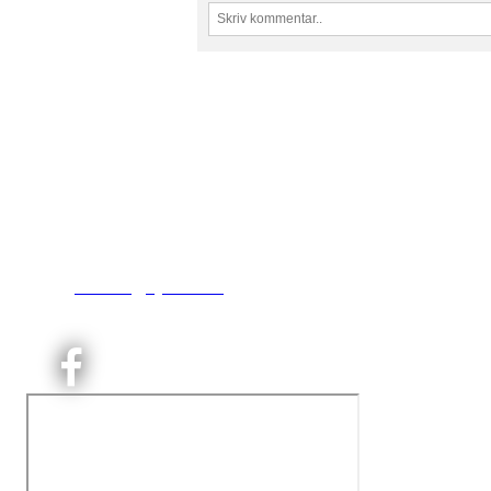
Kjelsås IL
Engebråtveien 11
inng. Neptunveien 8 -12
0493 Oslo
T:
9191 1913
E:
kontoret@kjelsaas.no
Orgnr: ‍975 663 450