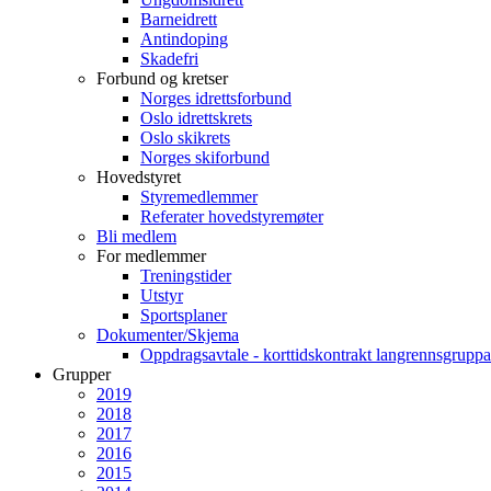
Barneidrett
Antindoping
Skadefri
Forbund og kretser
Norges idrettsforbund
Oslo idrettskrets
Oslo skikrets
Norges skiforbund
Hovedstyret
Styremedlemmer
Referater hovedstyremøter
Bli medlem
For medlemmer
Treningstider
Utstyr
Sportsplaner
Dokumenter/Skjema
Oppdragsavtale - korttidskontrakt langrennsgruppa
Grupper
2019
2018
2017
2016
2015