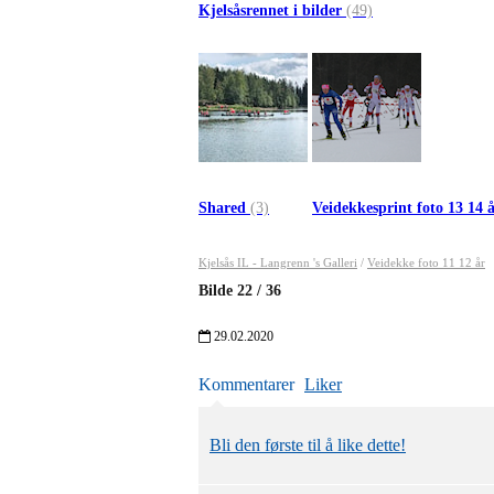
Kjelsåsrennet i bilder
(49)
Shared
(3)
Veidekkesprint foto 13 14 
Kjelsås IL - Langrenn 's Galleri
/
Veidekke foto 11 12 år
Bilde
22
/
36
29.02.2020
Kommentarer
Liker
Bli den første til å like dette!