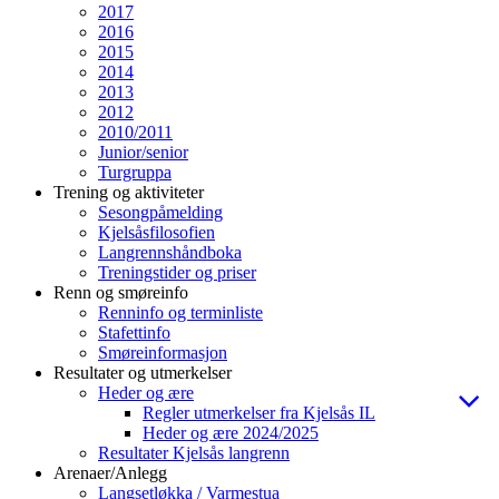
2017
2016
2015
2014
2013
2012
2010/2011
Junior/senior
Turgruppa
Trening og aktiviteter
Sesongpåmelding
Kjelsåsfilosofien
Langrennshåndboka
Treningstider og priser
Renn og smøreinfo
Renninfo og terminliste
Stafettinfo
Smøreinformasjon
Resultater og utmerkelser
Heder og ære
Regler utmerkelser fra Kjelsås IL
Heder og ære 2024/2025
Resultater Kjelsås langrenn
Arenaer/Anlegg
Langsetløkka / Varmestua