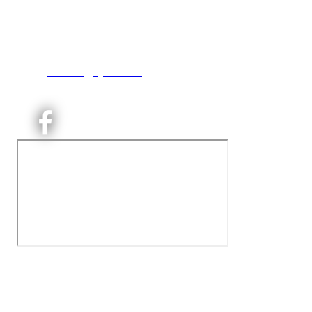
Engebråtveien 11
inng. Neptunveien 8 -12
0493 Oslo
T:
9191 1913
E:
kontoret@kjelsaas.no
Orgnr: ‍975 663 450