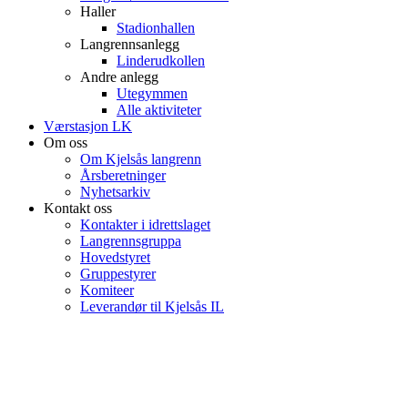
Haller
Stadionhallen
Langrennsanlegg
Linderudkollen
Andre anlegg
Utegymmen
Alle aktiviteter
Værstasjon LK
Om oss
Om Kjelsås langrenn
Årsberetninger
Nyhetsarkiv
Kontakt oss
Kontakter i idrettslaget
Langrennsgruppa
Hovedstyret
Gruppestyrer
Komiteer
Leverandør til Kjelsås IL