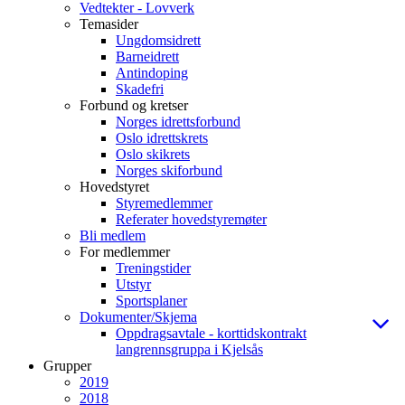
Vedtekter - Lovverk
Temasider
Ungdomsidrett
Barneidrett
Antindoping
Skadefri
Forbund og kretser
Norges idrettsforbund
Oslo idrettskrets
Oslo skikrets
Norges skiforbund
Hovedstyret
Styremedlemmer
Referater hovedstyremøter
Bli medlem
For medlemmer
Treningstider
Utstyr
Sportsplaner
Dokumenter/Skjema
Oppdragsavtale - korttidskontrakt
langrennsgruppa i Kjelsås
Grupper
2019
2018