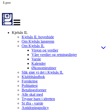
E-post
Veksle
navigasjon
Kjelsås IL
Kjelsås IL hovedside
Om Kjelsås langrenn
Om Kjelsås IL
Visjon og verdier
Våre verdier og retningslinjer
Varsle
Kalender
Økonomirutiner
Slik gjør vi det i Kjelsås IL
Klubbhåndbok
Forsikring
Politiattest
Betalingsformer
Alle skal med
Trygge barn i idretten
Si ifra - varsle
Antidopingpolicy