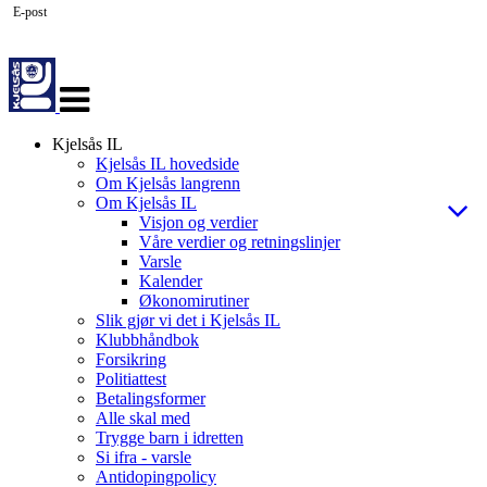
E-post
Veksle
navigasjon
Kjelsås IL
Kjelsås IL hovedside
Om Kjelsås langrenn
Om Kjelsås IL
Visjon og verdier
Våre verdier og retningslinjer
Varsle
Kalender
Økonomirutiner
Slik gjør vi det i Kjelsås IL
Klubbhåndbok
Forsikring
Politiattest
Betalingsformer
Alle skal med
Trygge barn i idretten
Si ifra - varsle
Antidopingpolicy