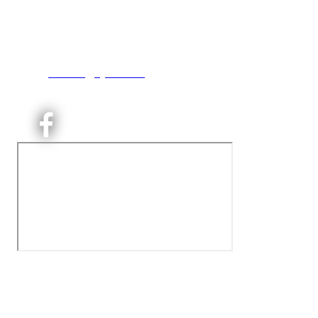
Engebråtveien 11
inng. Neptunveien 8 -12
0493 Oslo
T:
9191 1913
E:
kontoret@kjelsaas.no
Orgnr: ‍975 663 450