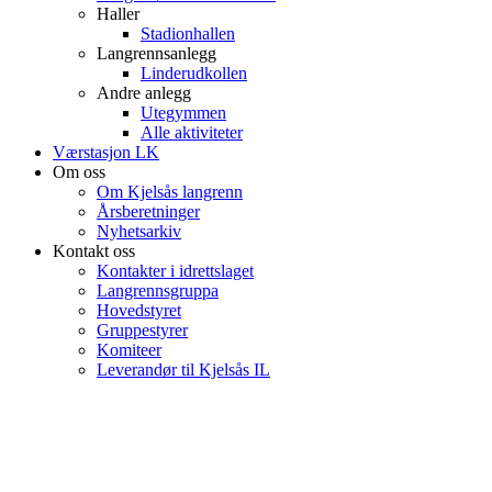
Haller
Stadionhallen
Langrennsanlegg
Linderudkollen
Andre anlegg
Utegymmen
Alle aktiviteter
Værstasjon LK
Om oss
Om Kjelsås langrenn
Årsberetninger
Nyhetsarkiv
Kontakt oss
Kontakter i idrettslaget
Langrennsgruppa
Hovedstyret
Gruppestyrer
Komiteer
Leverandør til Kjelsås IL