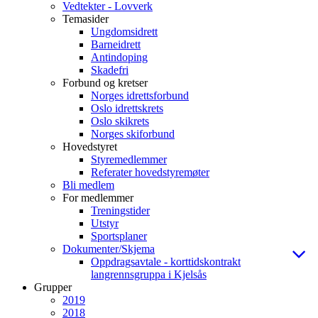
Vedtekter - Lovverk
Temasider
Ungdomsidrett
Barneidrett
Antindoping
Skadefri
Forbund og kretser
Norges idrettsforbund
Oslo idrettskrets
Oslo skikrets
Norges skiforbund
Hovedstyret
Styremedlemmer
Referater hovedstyremøter
Bli medlem
For medlemmer
Treningstider
Utstyr
Sportsplaner
Dokumenter/Skjema
Oppdragsavtale - korttidskontrakt
langrennsgruppa i Kjelsås
Grupper
2019
2018