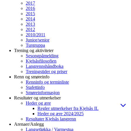
2017
2016
2015
2014
2013
2012
2010/2011
Junior/senior
Turgruppa
Trening og aktiviteter
Sesongpåmelding
Kjelsåsfilosofien
Langrennshåndboka
Treningstider og priser
Renn og smøreinfo
Renninfo og terminliste
Stafettinfo
Smøreinformasjon
Resultater og utmerkelser
Heder og ære
Regler utmerkelser fra Kjelsås IL
Heder og ære 2024/2025
Resultater Kjelsås langrenn
Arenaer/Anlegg
Langsetløkka / Varmestua