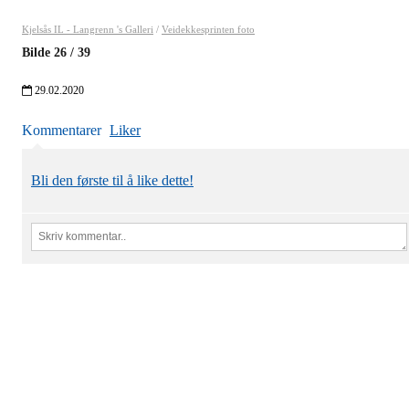
Kjelsås IL - Langrenn 's Galleri
/
Veidekkesprinten foto
Bilde
26
/
39
29.02.2020
Kommentarer
Liker
Bli den første til å like dette!
Kjelsås IL
Engebråtveien 11
inng. Neptunveien 8 -12