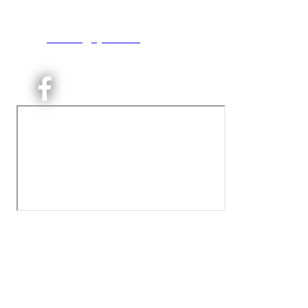
0493 Oslo
T:
9191 1913
E:
kontoret@kjelsaas.no
Orgnr: ‍975 663 450