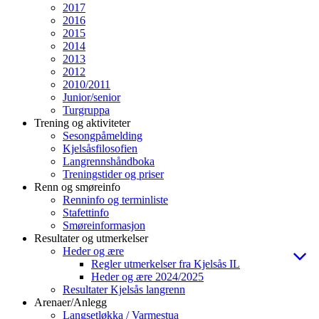
2017
2016
2015
2014
2013
2012
2010/2011
Junior/senior
Turgruppa
Trening og aktiviteter
Sesongpåmelding
Kjelsåsfilosofien
Langrennshåndboka
Treningstider og priser
Renn og smøreinfo
Renninfo og terminliste
Stafettinfo
Smøreinformasjon
Resultater og utmerkelser
Heder og ære
Regler utmerkelser fra Kjelsås IL
Heder og ære 2024/2025
Resultater Kjelsås langrenn
Arenaer/Anlegg
Langsetløkka / Varmestua