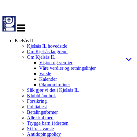
Veksle
navigasjon
Kjelsås IL
Kjelsås IL hovedside
Om Kjelsås langrenn
Om Kjelsås IL
Visjon og verdier
Våre verdier og retningslinjer
Varsle
Kalender
Økonomirutiner
Slik gjør vi det i Kjelsås IL
Klubbhåndbok
Forsikring
Politiattest
Betalingsformer
Alle skal med
Trygge barn i idretten
Si ifra - varsle
Antidopingpolicy