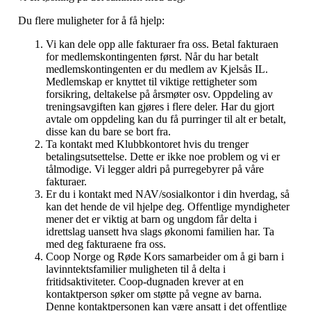
Du flere muligheter for å få hjelp:
Vi kan dele opp alle fakturaer fra oss. Betal fakturaen
for medlemskontingenten først. Når du har betalt
medlemskontingenten er du medlem av Kjelsås IL.
Medlemskap er knyttet til viktige rettigheter som
forsikring, deltakelse på årsmøter osv. Oppdeling av
treningsavgiften kan gjøres i flere deler. Har du gjort
avtale om oppdeling kan du få purringer til alt er betalt,
disse kan du bare se bort fra.
Ta kontakt med Klubbkontoret hvis du trenger
betalingsutsettelse. Dette er ikke noe problem og vi er
tålmodige. Vi legger aldri på purregebyrer på våre
fakturaer.
Er du i kontakt med NAV/sosialkontor i din hverdag, så
kan det hende de vil hjelpe deg. Offentlige myndigheter
mener det er viktig at barn og ungdom får delta i
idrettslag uansett hva slags økonomi familien har. Ta
med deg fakturaene fra oss.
Coop Norge og Røde Kors samarbeider om å gi barn i
lavinntektsfamilier muligheten til å delta i
fritidsaktiviteter. Coop-dugnaden krever at en
kontaktperson søker om støtte på vegne av barna.
Denne kontaktpersonen kan være ansatt i det offentlige