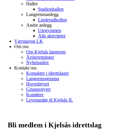
Haller
Stadionhallen
Langrennsanlegg
Linderudkollen
Andre anlegg
Utegymmen
Alle aktiviteter
Værstasjon LK
Om oss
Om Kjelsås langrenn
Årsberetninger
Nyhetsarkiv
Kontakt oss
Kontakter i idrettslaget
Langrennsgruppa
Hovedstyret
Gruppestyrer
Komiteer
Leverandør til Kjelsås IL
Bli medlem i Kjelsås idrettslag