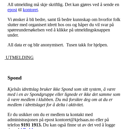
All utmelding må skje skriftlig. Det kan gjøres ved å sende en
epost
til
kontoret
.
Vi ønsker å bli bedre, samt få bedre kunnskap om hvorfor folk
slutter med organisert idrett hos oss og håper du vil svar på
spørreundersøkelsen ved å klikke på utmeldingsknappen
under.
All data er og blir anonymisert. Tusen takk for hjelpen.
UTMELDING
Spond
Kjelsås idrettslag bruker ikke Spond som sitt system, å være
med i en av Spondgruppe eller lignede er ikke det samme som
å være medlem i klubben. Du må forsikre deg om at du er
medlem i idrettslaget for å delta i aktivitet.
Er du usikker om du er medlem ta kontakt med
administrasjonen på epost kontoret@kjelsaas.no eller på
telefon
9191 1913.
Du kan også finne ut av det ved å logge