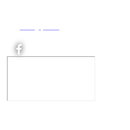
Engebråtveien 11
inng. Neptunveien 8 -12
0493 Oslo
T:
9191 1913
E:
kontoret@kjelsaas.no
Orgnr: ‍975 663 450