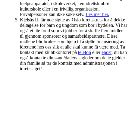
hjelpeapparatet, i skoleverket, i en idrettsklubb/
kulturskole eller i en frivillig organisasjon.
Privatpersoner kan ikke søke selv.
Les mer her.
Kjelsås IL får noe støtte av Oslo idrettskrets for å dekke
deltagelse for barn og ungdom som bor i bydelen. Vi har
også et lite fond som vi jobber for å skaffe flere midler
til gjennom sponsorer og samarbeidspartnere. Disse
midlene blir brukes som hjelp til å støtte finansiering av
idrettene hos oss slik at alle skal kunne få være med. Ta
kontakt med klubbkontoret på
telefon
eller
epost
, du kan
også kontakte din sønn/datters lagleder om dette gjelder
din familie så tar de kontakt med administrasjonen i
idrettslaget!
Kjelsås IL