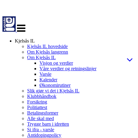
Veksle
navigasjon
Kjelsås IL
Kjelsås IL hovedside
Om Kjelsås langrenn
Om Kjelsås IL
Visjon og verdier
Våre verdier og retningslinjer
Varsle
Kalender
Økonomirutiner
Slik gjør vi det i Kjelsås IL
Klubbhåndbok
Forsikring
Politiattest
Betalingsformer
Alle skal med
Trygge barn i idretten
Si ifra - varsle
Antidopingpolicy