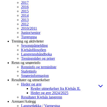
2017
2016
2015
2014
2013
2012
2010/2011
Junior/senior
Turgruppa
Trening og aktiviteter
Sesongpåmelding
Kjelsåsfilosofien
Langrennshåndboka
Treningstider og priser
Renn og smøreinfo
Renninfo og terminliste
Stafettinfo
Smøreinformasjon
Resultater og utmerkelser
Heder og ære
Regler utmerkelser fra Kjelsås IL
Heder og ære 2024/2025
Resultater Kjelsås langrenn
Arenaer/Anlegg
Langsetløkka / Varmestua