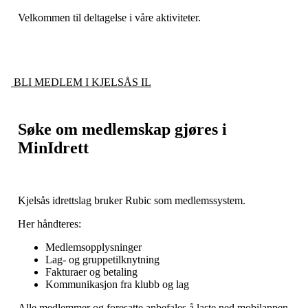
Velkommen til deltagelse i våre aktiviteter.
BLI MEDLEM I KJELSÅS IL
Søke om medlemskap gjøres i
MinIdrett
Kjelsås idrettslag bruker Rubic som medlemssystem.
Her håndteres:
Medlemsopplysninger
Lag- og gruppetilknytning
Fakturaer og betaling
Kommunikasjon fra klubb og lag
Alle medlemmer og foresatte anbefales å laste ned mobilappen