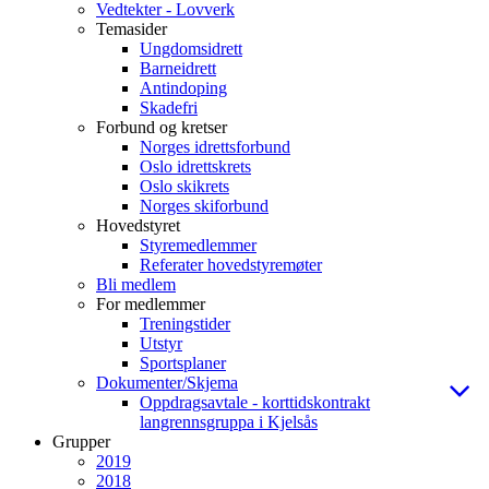
Vedtekter - Lovverk
Temasider
Ungdomsidrett
Barneidrett
Antindoping
Skadefri
Forbund og kretser
Norges idrettsforbund
Oslo idrettskrets
Oslo skikrets
Norges skiforbund
Hovedstyret
Styremedlemmer
Referater hovedstyremøter
Bli medlem
For medlemmer
Treningstider
Utstyr
Sportsplaner
Dokumenter/Skjema
Oppdragsavtale - korttidskontrakt
langrennsgruppa i Kjelsås
Grupper
2019
2018