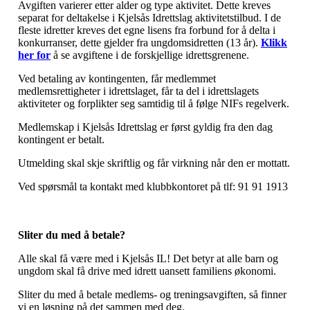
Avgiften varierer etter alder og type aktivitet. Dette kreves
separat for deltakelse i Kjelsås Idrettslag aktivitetstilbud. I de
fleste idretter kreves det egne lisens fra forbund for å delta i
konkurranser, dette gjelder fra ungdomsidretten (13 år).
Klikk
her for
å se avgiftene i de forskjellige idrettsgrenene.
Ved betaling av kontingenten, får medlemmet
medlemsrettigheter i idrettslaget, får ta del i idrettslagets
aktiviteter og forplikter seg samtidig til å følge NIFs regelverk.
Medlemskap i Kjelsås Idrettslag er først gyldig fra den dag
kontingent er betalt.
Utmelding skal skje skriftlig og får virkning når den er mottatt.
Ved spørsmål ta kontakt med klubbkontoret på tlf: 91 91 1913
Sliter du med å betale?
Alle skal få være med i Kjelsås IL! Det betyr at alle barn og
ungdom skal få drive med idrett uansett familiens økonomi.
Sliter du med å betale medlems- og treningsavgiften, så finner
vi en løsning på det sammen med deg.