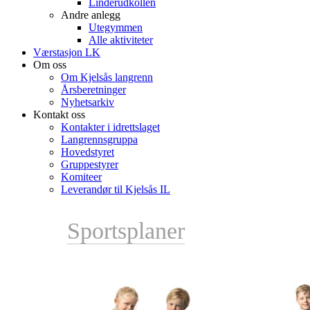
Linderudkollen
Andre anlegg
Utegymmen
Alle aktiviteter
Værstasjon LK
Om oss
Om Kjelsås langrenn
Årsberetninger
Nyhetsarkiv
Kontakt oss
Kontakter i idrettslaget
Langrennsgruppa
Hovedstyret
Gruppestyrer
Komiteer
Leverandør til Kjelsås IL
Sportsplaner