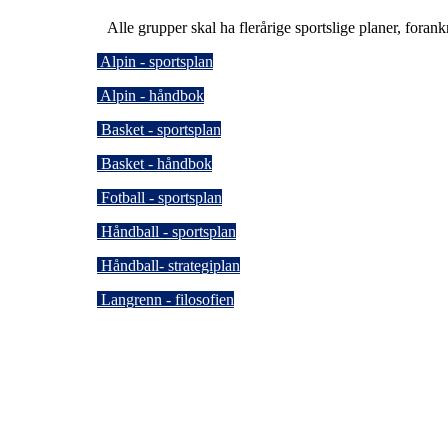
Alle grupper skal ha flerårige sportslige planer, forankr
Alpin - sportsplan
Alpin - håndbok
Basket - sportsplan
Basket - håndbok
Fotball - sportsplan
Håndball - sportsplan
Håndball- strategiplan
Langrenn - filosofien
Kjelsås IL