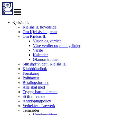
Veksle
navigasjon
Kjelsås IL
Kjelsås IL hovedside
Om Kjelsås langrenn
Om Kjelsås IL
Visjon og verdier
Våre verdier og retningslinjer
Varsle
Kalender
Økonomirutiner
Slik gjør vi det i Kjelsås IL
Klubbhåndbok
Forsikring
Politiattest
Betalingsformer
Alle skal med
Trygge barn i idretten
Si ifra - varsle
Antidopingpolicy
Vedtekter - Lovverk
Temasider
Ungdomsidrett