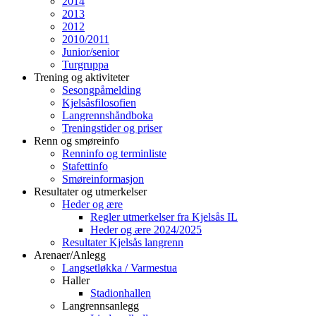
2014
2013
2012
2010/2011
Junior/senior
Turgruppa
Trening og aktiviteter
Sesongpåmelding
Kjelsåsfilosofien
Langrennshåndboka
Treningstider og priser
Renn og smøreinfo
Renninfo og terminliste
Stafettinfo
Smøreinformasjon
Resultater og utmerkelser
Heder og ære
Regler utmerkelser fra Kjelsås IL
Heder og ære 2024/2025
Resultater Kjelsås langrenn
Arenaer/Anlegg
Langsetløkka / Varmestua
Haller
Stadionhallen
Langrennsanlegg