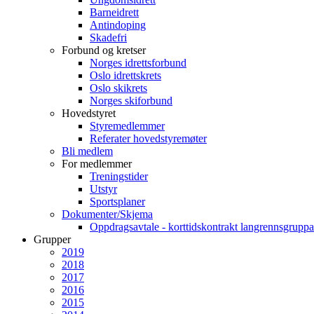
Barneidrett
Antindoping
Skadefri
Forbund og kretser
Norges idrettsforbund
Oslo idrettskrets
Oslo skikrets
Norges skiforbund
Hovedstyret
Styremedlemmer
Referater hovedstyremøter
Bli medlem
For medlemmer
Treningstider
Utstyr
Sportsplaner
Dokumenter/Skjema
Oppdragsavtale - korttidskontrakt langrennsgruppa
Grupper
2019
2018
2017
2016
2015