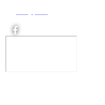
0493 Oslo
T:
9191 1913
E:
kontoret@kjelsaas.no
Orgnr: ‍975 663 450