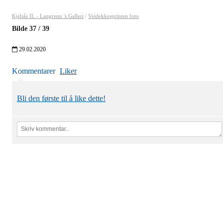
Kjelsås IL - Langrenn 's Galleri
/
Veidekkesprinten foto
Bilde
37
/
39
29.02.2020
Kommentarer
Liker
Bli den første til å like dette!
Kjelsås IL
Engebråtveien 11
inng. Neptunveien 8 -12