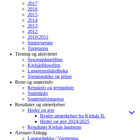
2017
2016
2015
2014
2013
2012
2010/2011
Junior/senior
Turgruppa
Trening og aktiviteter
Sesongpåmelding
Kjelsåsfilosofien
Langrennshåndboka
Treningstider og priser
Renn og smøreinfo
Renninfo og terminliste
Stafettinfo
Smøreinformasjon
Resultater og utmerkelser
Heder og ære
Regler utmerkelser fra Kjelsås IL
Heder og ære 2024/2025
Resultater Kjelsås langrenn
Arenaer/Anlegg
Langsetløkka / Varmestua