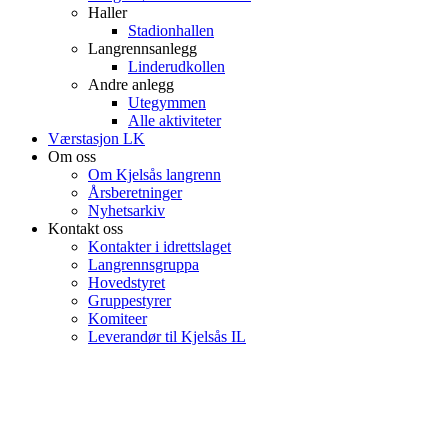
Haller
Stadionhallen
Langrennsanlegg
Linderudkollen
Andre anlegg
Utegymmen
Alle aktiviteter
Værstasjon LK
Om oss
Om Kjelsås langrenn
Årsberetninger
Nyhetsarkiv
Kontakt oss
Kontakter i idrettslaget
Langrennsgruppa
Hovedstyret
Gruppestyrer
Komiteer
Leverandør til Kjelsås IL