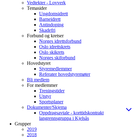
Vedtekter - Lovverk
Temasider
Ungdomsidrett
Barneidrett
Antindoping
Skadefri
Forbund og kretser
Norges idrettsforbund
Oslo idrettskrets
Oslo skikrets
Norges skiforbund
Hovedstyret
Styremedlemmer
Referater hovedstyremøter
Bli medlem
For medlemmer
Treningstider
Utstyr
Sportsplaner
Dokumenter/Skjema
Oppdragsavtale - korttidskontrakt
langrennsgruppa i Kjelsås
Grupper
2019
2018