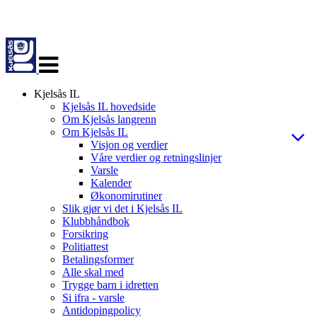
Veksle
navigasjon
Kjelsås IL
Kjelsås IL hovedside
Om Kjelsås langrenn
Om Kjelsås IL
Visjon og verdier
Våre verdier og retningslinjer
Varsle
Kalender
Økonomirutiner
Slik gjør vi det i Kjelsås IL
Klubbhåndbok
Forsikring
Politiattest
Betalingsformer
Alle skal med
Trygge barn i idretten
Si ifra - varsle
Antidopingpolicy