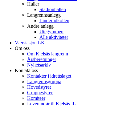
Haller
Stadionhallen
Langrennsanlegg
Linderudkollen
Andre anlegg
Utegymmen
Alle aktiviteter
Værstasjon LK
Om oss
Om Kjelsås langrenn
Årsberetninger
Nyhetsarkiv
Kontakt oss
Kontakter i idrettslaget
Langrennsgruppa
Hovedstyret
Gruppestyrer
Komiteer
Leverandør til Kjelsås IL