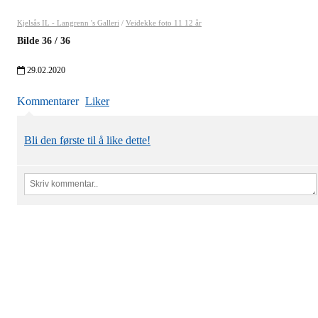
Kjelsås IL - Langrenn 's Galleri
/
Veidekke foto 11 12 år
Bilde
36
/
36
29.02.2020
Kommentarer
Liker
Bli den første til å like dette!
Kjelsås IL
Engebråtveien 11
inng. Neptunveien 8 -12