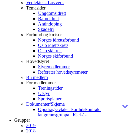
Vedtekter - Lovverk
Temasider
Ungdomsidrett
Barneidrett
Antindoping
Skadefri
Forbund og kretser
Norges idrettsforbund
Oslo idrettskrets
Oslo skikrets
Norges skiforbund
Hovedstyret
Styremedlemmer
Referater hovedstyremøter
Bli medlem
For medlemmer
Treningstider
Utstyr
Sportsplaner
Dokumenter/Skjema
Oppdragsavtale - korttidskontrakt
langrennsgruppa i Kjelsås
Grupper
2019
2018