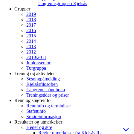
langrennsgruppa i Kjelsås
Grupper
2019
2018
2017
2016
2015
2014
2013
2012
2010/2011
Junior/senior
Turgruppa
Trening og aktiviteter
Sesongpåmelding
Kjelsåsfilosofien
Langrennshåndboka
Treningstider og priser
Renn og smøreinfo
Renninfo og terminliste
Stafettinfo
Smøreinformasjon
Resultater og utmerkelser
Heder og ære
Regler utmerkelser fra Kjelsås IL