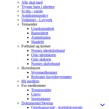
Alle skal med
Trygge barn i idretten
Si ifra - varsle
Antidopingpolicy
Vedtekter - Lovverk
Temasider
Ungdomsidrett
Barneidrett
Antindoping
Skadefri
Forbund og kretser
Norges idrettsforbund
Oslo idrettskrets
Oslo skikrets
Norges skiforbund
Hovedstyret
Styremedlemmer
Referater hovedstyremøter
Bli medlem
For medlemmer
Treningstider
Utstyr
Sportsplaner
Dokumenter/Skjema
Oppdragsavtale - korttidskontrakt