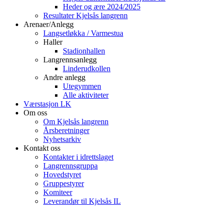
Heder og ære 2024/2025
Resultater Kjelsås langrenn
Arenaer/Anlegg
Langsetløkka / Varmestua
Haller
Stadionhallen
Langrennsanlegg
Linderudkollen
Andre anlegg
Utegymmen
Alle aktiviteter
Værstasjon LK
Om oss
Om Kjelsås langrenn
Årsberetninger
Nyhetsarkiv
Kontakt oss
Kontakter i idrettslaget
Langrennsgruppa
Hovedstyret
Gruppestyrer
Komiteer
Leverandør til Kjelsås IL