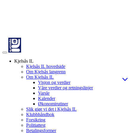
Veksle
navigasjon
Kjelsås IL
Kjelsås IL hovedside
Om Kjelsås langrenn
Om Kjelsås IL
Visjon og verdier
Våre verdier og retningslinjer
Varsle
Kalender
Økonomirutiner
Slik gjør vi det i Kjelsås IL
Klubbhåndbok
Forsikring
Politiattest
Betalingsformer