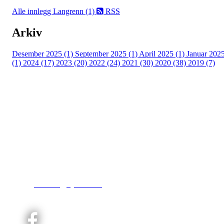
Alle innlegg
Langrenn (1)
RSS
Arkiv
Desember 2025 (1)
September 2025 (1)
April 2025 (1)
Januar 202
(1)
2024 (17)
2023 (20)
2022 (24)
2021 (30)
2020 (38)
2019 (7)
Kjelsås IL
Engebråtveien 11
inng. Neptunveien 8 -12
0493 Oslo
T:
9191 1913
E:
kontoret@kjelsaas.no
Orgnr: ‍975 663 450