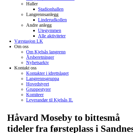
Haller
Stadionhallen
Langrennsanlegg
Linderudkollen
Andre anlegg
Utegymmen
Alle aktiviteter
Værstasjon LK
Om oss
Om Kjelsås langrenn
Årsberetninger
Nyhetsarkiv
Kontakt oss
Kontakter i idrettslaget
Langrennsgruppa
Hovedstyret
Gruppestyrer
Komiteer
Leverandør til Kjelsås IL
Håvard Moseby to bittesmå
tideler fra førsteplass i Sandne