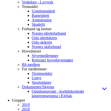
Vedtekter - Lovverk
Temasider
Ungdomsidrett
Barneidrett
Antindoping
Skadefri
Forbund og kretser
Norges idrettsforbund
Oslo idrettskrets
Oslo skikrets
Norges skiforbund
Hovedstyret
Styremedlemmer
Referater hovedstyremøter
Bli medlem
For medlemmer
Treningstider
Utstyr
Sportsplaner
Dokumenter/Skjema
Oppdragsavtale - korttidskontrakt
langrennsgruppa i Kjelsås
Grupper
2019
2018