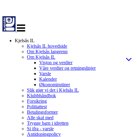
Veksle
navigasjon
Kjelsås IL
Kjelsås IL hovedside
Om Kjelsås langrenn
Om Kjelsås IL
Visjon og verdier
Våre verdier og retningslinjer
Varsle
Kalender
Økonomirutiner
Slik gjør vi det i Kjelsås IL
Klubbhåndbok
Forsikring
Politiattest
Betalingsformer
Alle skal med
Trygge barn i idretten
Si ifra - varsle
Antidopingpolicy