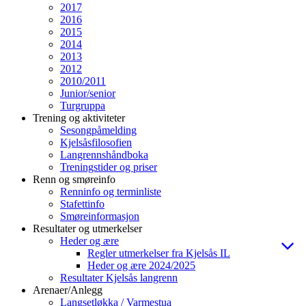
2017
2016
2015
2014
2013
2012
2010/2011
Junior/senior
Turgruppa
Trening og aktiviteter
Sesongpåmelding
Kjelsåsfilosofien
Langrennshåndboka
Treningstider og priser
Renn og smøreinfo
Renninfo og terminliste
Stafettinfo
Smøreinformasjon
Resultater og utmerkelser
Heder og ære
Regler utmerkelser fra Kjelsås IL
Heder og ære 2024/2025
Resultater Kjelsås langrenn
Arenaer/Anlegg
Langsetløkka / Varmestua