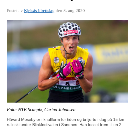
Postet av
Kjelsås Idrettslag
den
8. aug 2020
Foto: NTB Scanpix, Carina Johansen
Håvard Moseby er i knallform for tiden og briljerte i dag på 15 km
rulleski under Blinkfestivalen i Sandnes. Han fosset frem til en 2.