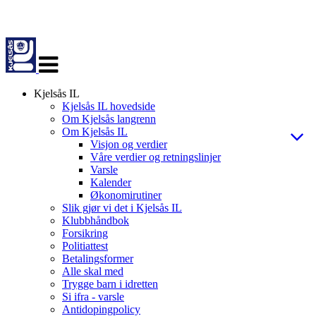
Veksle
navigasjon
Kjelsås IL
Kjelsås IL hovedside
Om Kjelsås langrenn
Om Kjelsås IL
Visjon og verdier
Våre verdier og retningslinjer
Varsle
Kalender
Økonomirutiner
Slik gjør vi det i Kjelsås IL
Klubbhåndbok
Forsikring
Politiattest
Betalingsformer
Alle skal med
Trygge barn i idretten
Si ifra - varsle
Antidopingpolicy