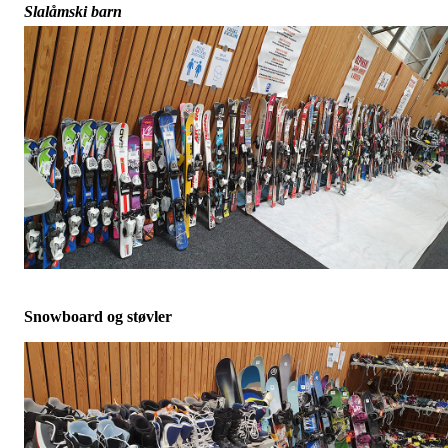
Slalåmski barn
Snowboard og støvler