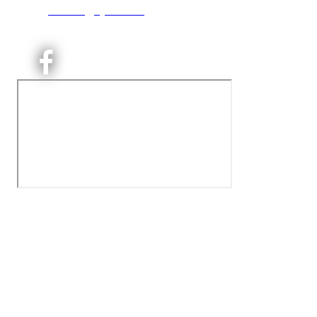
E:
kontoret@kjelsaas.no
Orgnr: ‍975 663 450