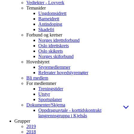
Vedtekter - Lovverk
Temasider
Ungdomsidrett
Barneidrett
Antindoping
Skadefri
Forbund og kretser
Norges idrettsforbund
Oslo idrettskrets
Oslo skikrets
Norges skiforbund
Hovedstyret
Styremedlemmer
Referater hovedstyremøter
Bli medlem
For medlemmer
Treningstider
Utstyr
Sportsplaner
Dokumenter/Skjema
Oppdragsavtale - korttidskontrakt
langrennsgruppa i Kjelsås
Grupper
2019
2018