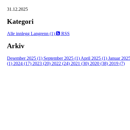
31.12.2025
Kategori
Alle innlegg
Langrenn (1)
RSS
Arkiv
Desember 2025 (1)
September 2025 (1)
April 2025 (1)
Januar 202
(1)
2024 (17)
2023 (20)
2022 (24)
2021 (30)
2020 (38)
2019 (7)
Kjelsås IL
Engebråtveien 11
inng. Neptunveien 8 -12
0493 Oslo
T:
9191 1913