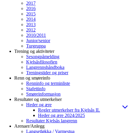
2017
2016
2015
2014
2013
2012
2010/2011
Junior/senior
Turgruppa
Trening og aktiviteter
Sesongpåmelding
Kjelsåsfilosofien
Langrennshåndboka
Treningstider og priser
Renn og smøreinfo
Renninfo og terminliste
Stafettinfo
Smøreinformasjon
Resultater og utmerkelser
Heder og ære
Regler utmerkelser fra Kjelsås IL
Heder og ære 2024/2025
Resultater Kjelsås langrenn
Arenaer/Anlegg
Langsetløkka / Varmestua