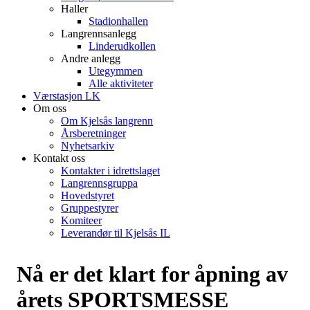
Haller
Stadionhallen
Langrennsanlegg
Linderudkollen
Andre anlegg
Utegymmen
Alle aktiviteter
Værstasjon LK
Om oss
Om Kjelsås langrenn
Årsberetninger
Nyhetsarkiv
Kontakt oss
Kontakter i idrettslaget
Langrennsgruppa
Hovedstyret
Gruppestyrer
Komiteer
Leverandør til Kjelsås IL
Nå er det klart for åpning av
årets SPORTSMESSE