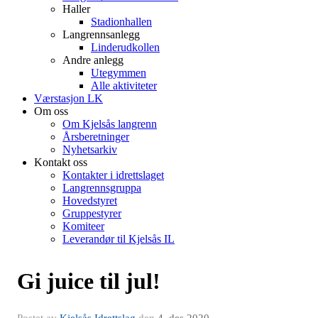
Haller
Stadionhallen
Langrennsanlegg
Linderudkollen
Andre anlegg
Utegymmen
Alle aktiviteter
Værstasjon LK
Om oss
Om Kjelsås langrenn
Årsberetninger
Nyhetsarkiv
Kontakt oss
Kontakter i idrettslaget
Langrennsgruppa
Hovedstyret
Gruppestyrer
Komiteer
Leverandør til Kjelsås IL
Gi juice til jul!