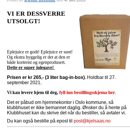
Postet av
Kjelsås Idrettslag
den
4. des 2020
VI ER DESSVERRE
UTSOLGT!
Eplejuice er godt! Eplejuice er sunt!
Og ekstra hyggelig er det at den er
både kortreist og egenprodusert.
Dette er super julegave!
Prisen er kr 265,- (3 liter bag-in-box).
Holdbar til 27.
september 2021.
Vi kan levere hjem til deg,
fyll inn bestillingsskjema her
.
Det er påbud om hjemmekontor i Oslo kommune, så
klubbhuset er ikke bemannet daglig. Ønsker du å hente på
Klubbhuset kan du skrive det når du bestiller, så avtaler vi.
Du kan også bestille på epost til
post@kjelsaas.no