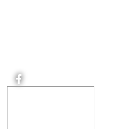
Kjelsås IL
Engebråtveien 11
inng. Neptunveien 8 -12
0493 Oslo
T:
9191 1913
E:
kontoret@kjelsaas.no
Orgnr: ‍975 663 450