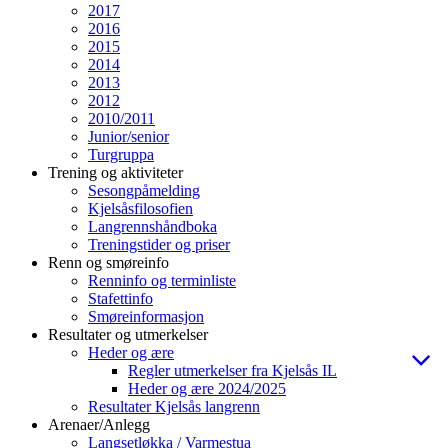
2017
2016
2015
2014
2013
2012
2010/2011
Junior/senior
Turgruppa
Trening og aktiviteter
Sesongpåmelding
Kjelsåsfilosofien
Langrennshåndboka
Treningstider og priser
Renn og smøreinfo
Renninfo og terminliste
Stafettinfo
Smøreinformasjon
Resultater og utmerkelser
Heder og ære
Regler utmerkelser fra Kjelsås IL
Heder og ære 2024/2025
Resultater Kjelsås langrenn
Arenaer/Anlegg
Langsetløkka / Varmestua