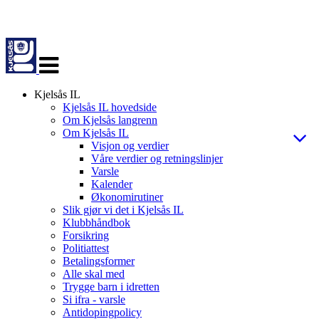
Veksle
navigasjon
Kjelsås IL
Kjelsås IL hovedside
Om Kjelsås langrenn
Om Kjelsås IL
Visjon og verdier
Våre verdier og retningslinjer
Varsle
Kalender
Økonomirutiner
Slik gjør vi det i Kjelsås IL
Klubbhåndbok
Forsikring
Politiattest
Betalingsformer
Alle skal med
Trygge barn i idretten
Si ifra - varsle
Antidopingpolicy