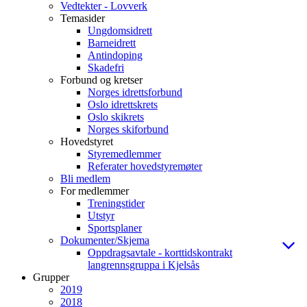
Vedtekter - Lovverk
Temasider
Ungdomsidrett
Barneidrett
Antindoping
Skadefri
Forbund og kretser
Norges idrettsforbund
Oslo idrettskrets
Oslo skikrets
Norges skiforbund
Hovedstyret
Styremedlemmer
Referater hovedstyremøter
Bli medlem
For medlemmer
Treningstider
Utstyr
Sportsplaner
Dokumenter/Skjema
Oppdragsavtale - korttidskontrakt
langrennsgruppa i Kjelsås
Grupper
2019
2018