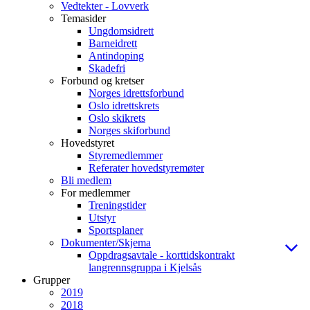
Vedtekter - Lovverk
Temasider
Ungdomsidrett
Barneidrett
Antindoping
Skadefri
Forbund og kretser
Norges idrettsforbund
Oslo idrettskrets
Oslo skikrets
Norges skiforbund
Hovedstyret
Styremedlemmer
Referater hovedstyremøter
Bli medlem
For medlemmer
Treningstider
Utstyr
Sportsplaner
Dokumenter/Skjema
Oppdragsavtale - korttidskontrakt
langrennsgruppa i Kjelsås
Grupper
2019
2018