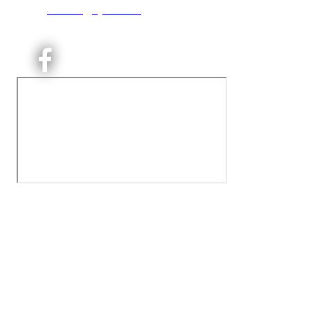
E:
kontoret@kjelsaas.no
Orgnr: ‍975 663 450