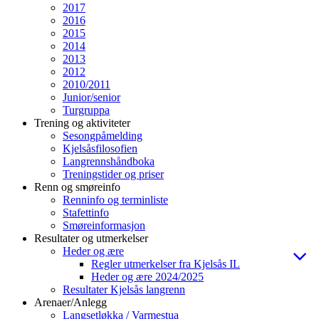
2017
2016
2015
2014
2013
2012
2010/2011
Junior/senior
Turgruppa
Trening og aktiviteter
Sesongpåmelding
Kjelsåsfilosofien
Langrennshåndboka
Treningstider og priser
Renn og smøreinfo
Renninfo og terminliste
Stafettinfo
Smøreinformasjon
Resultater og utmerkelser
Heder og ære
Regler utmerkelser fra Kjelsås IL
Heder og ære 2024/2025
Resultater Kjelsås langrenn
Arenaer/Anlegg
Langsetløkka / Varmestua