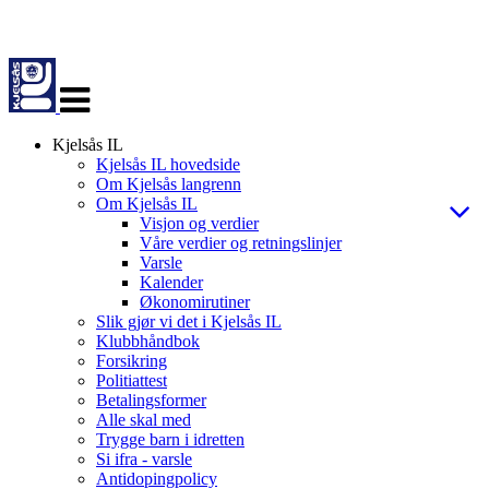
Veksle
navigasjon
Kjelsås IL
Kjelsås IL hovedside
Om Kjelsås langrenn
Om Kjelsås IL
Visjon og verdier
Våre verdier og retningslinjer
Varsle
Kalender
Økonomirutiner
Slik gjør vi det i Kjelsås IL
Klubbhåndbok
Forsikring
Politiattest
Betalingsformer
Alle skal med
Trygge barn i idretten
Si ifra - varsle
Antidopingpolicy