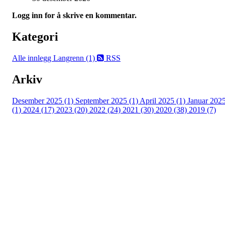
Logg inn for å skrive en kommentar.
Kategori
Alle innlegg
Langrenn (1)
RSS
Arkiv
Desember 2025 (1)
September 2025 (1)
April 2025 (1)
Januar 202
(1)
2024 (17)
2023 (20)
2022 (24)
2021 (30)
2020 (38)
2019 (7)
Kjelsås IL
Engebråtveien 11
inng. Neptunveien 8 -12
0493 Oslo
T:
9191 1913