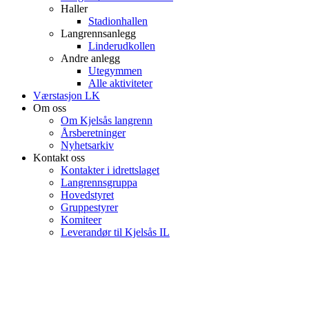
Haller
Stadionhallen
Langrennsanlegg
Linderudkollen
Andre anlegg
Utegymmen
Alle aktiviteter
Værstasjon LK
Om oss
Om Kjelsås langrenn
Årsberetninger
Nyhetsarkiv
Kontakt oss
Kontakter i idrettslaget
Langrennsgruppa
Hovedstyret
Gruppestyrer
Komiteer
Leverandør til Kjelsås IL