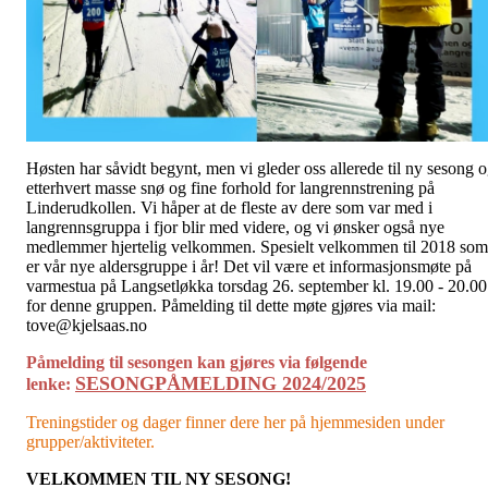
Høsten har såvidt begynt, men vi gleder oss allerede til ny sesong 
etterhvert masse snø og fine forhold for langrennstrening på
Linderudkollen. Vi håper at de fleste av dere som var med i
langrennsgruppa i fjor blir med videre, og vi ønsker også nye
medlemmer hjertelig velkommen. Spesielt velkommen til 2018 som
er vår nye aldersgruppe i år! Det vil være et informasjonsmøte på
varmestua på Langsetløkka torsdag 26. september kl. 19.00 - 20.00
for denne gruppen. Påmelding til dette møte gjøres via mail:
tove@kjelsaas.no
Påmelding til sesongen kan gjøres via følgende
SESONGPÅMELDING 2024/2025
lenke:
Treningstider og dager finner dere her på hjemmesiden under
grupper/aktiviteter.
VELKOMMEN TIL NY SESONG!