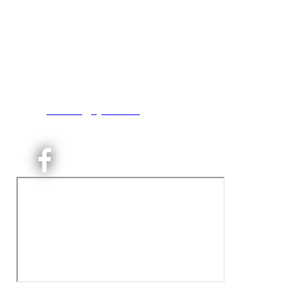
Kjelsås IL
Engebråtveien 11
inng. Neptunveien 8 -12
0493 Oslo
T:
9191 1913
E:
kontoret@kjelsaas.no
Orgnr: ‍975 663 450