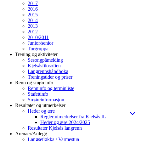
2017
2016
2015
2014
2013
2012
2010/2011
Junior/senior
Turgruppa
Trening og aktiviteter
Sesongpåmelding
Kjelsåsfilosofien
Langrennshåndboka
Treningstider og priser
Renn og smøreinfo
Renninfo og terminliste
Stafettinfo
Smøreinformasjon
Resultater og utmerkelser
Heder og ære
Regler utmerkelser fra Kjelsås IL
Heder og ære 2024/2025
Resultater Kjelsås langrenn
Arenaer/Anlegg
Langsetløkka / Varmestua