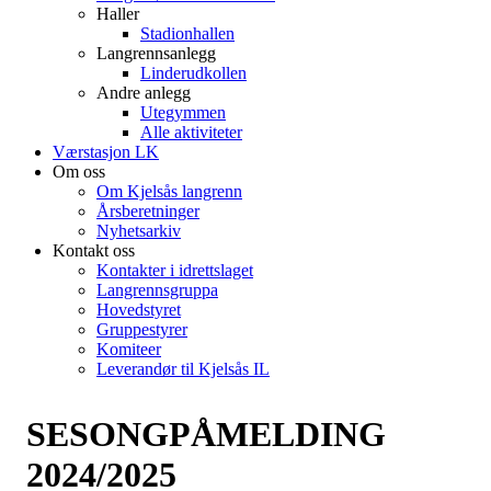
Haller
Stadionhallen
Langrennsanlegg
Linderudkollen
Andre anlegg
Utegymmen
Alle aktiviteter
Værstasjon LK
Om oss
Om Kjelsås langrenn
Årsberetninger
Nyhetsarkiv
Kontakt oss
Kontakter i idrettslaget
Langrennsgruppa
Hovedstyret
Gruppestyrer
Komiteer
Leverandør til Kjelsås IL
SESONGPÅMELDING
2024/2025