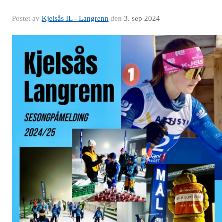
Postet av
Kjelsås IL - Langrenn
den
3. sep 2024