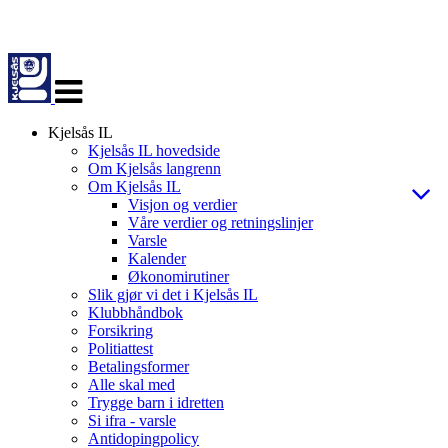
Veksle
navigasjon
Kjelsås IL
Kjelsås IL hovedside
Om Kjelsås langrenn
Om Kjelsås IL
Visjon og verdier
Våre verdier og retningslinjer
Varsle
Kalender
Økonomirutiner
Slik gjør vi det i Kjelsås IL
Klubbhåndbok
Forsikring
Politiattest
Betalingsformer
Alle skal med
Trygge barn i idretten
Si ifra - varsle
Antidopingpolicy