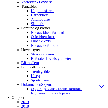
Vedtekter - Lovverk
Temasider
Ungdomsidrett
Barneidrett
Antindoping
Skadefri
Forbund og kretser
Norges idrettsforbund
Oslo idrettskrets
Oslo skikrets
Norges skiforbund
Hovedstyret
Styremedlemmer
Referater hovedstyremøter
Bli medlem
For medlemmer
Treningstider
Utstyr
Sportsplaner
Dokumenter/Skjema
Oppdragsavtale - korttidskontrakt
langrennsgruppa i Kjelsås
Grupper
2019
2018