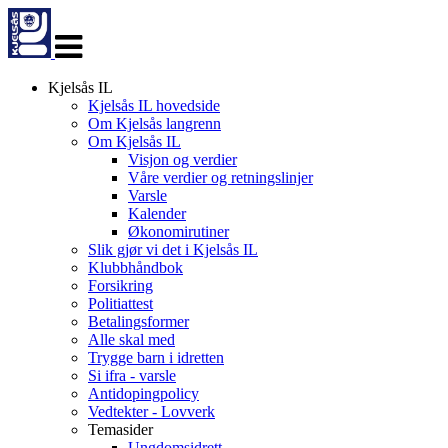
Veksle
navigasjon
Kjelsås IL
Kjelsås IL hovedside
Om Kjelsås langrenn
Om Kjelsås IL
Visjon og verdier
Våre verdier og retningslinjer
Varsle
Kalender
Økonomirutiner
Slik gjør vi det i Kjelsås IL
Klubbhåndbok
Forsikring
Politiattest
Betalingsformer
Alle skal med
Trygge barn i idretten
Si ifra - varsle
Antidopingpolicy
Vedtekter - Lovverk
Temasider
Ungdomsidrett