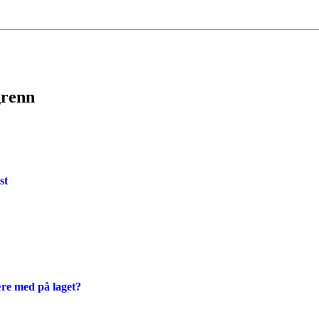
grenn
st
ære med på laget?