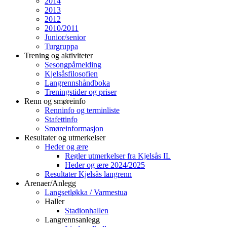
2014
2013
2012
2010/2011
Junior/senior
Turgruppa
Trening og aktiviteter
Sesongpåmelding
Kjelsåsfilosofien
Langrennshåndboka
Treningstider og priser
Renn og smøreinfo
Renninfo og terminliste
Stafettinfo
Smøreinformasjon
Resultater og utmerkelser
Heder og ære
Regler utmerkelser fra Kjelsås IL
Heder og ære 2024/2025
Resultater Kjelsås langrenn
Arenaer/Anlegg
Langsetløkka / Varmestua
Haller
Stadionhallen
Langrennsanlegg