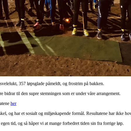
svelelukt, 357 løpsglade påmeldt, og frostrim på bakken.
ere bidrar til den supre stemningen som er under våre arrangement.
tatene
her
kel, og har et sosialt og miljøskapende formål. Resultatene har ikke h
 egen tid, og så håper vi at mange forbedret tiden sin fra forrige løp.