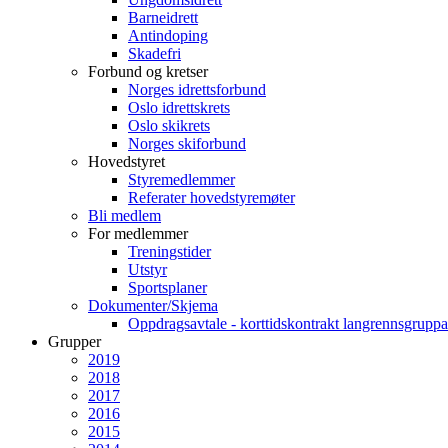
Barneidrett
Antindoping
Skadefri
Forbund og kretser
Norges idrettsforbund
Oslo idrettskrets
Oslo skikrets
Norges skiforbund
Hovedstyret
Styremedlemmer
Referater hovedstyremøter
Bli medlem
For medlemmer
Treningstider
Utstyr
Sportsplaner
Dokumenter/Skjema
Oppdragsavtale - korttidskontrakt langrennsgruppa
Grupper
2019
2018
2017
2016
2015