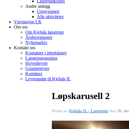
Linderudkollen
Andre anlegg
Utegymmen
Alle aktiviteter
Værstasjon LK
Om oss
Om Kjelsås langrenn
Årsberetninger
Nyhetsarkiv
Kontakt oss
Kontakter i idrettslaget
Langrennsgruppa
Hovedstyret
Gruppestyrer
Komiteer
Leverandør til Kjelsås IL
Løpskarusell 2
Postet av
Kjelsås IL - Langrenn
den
26. de