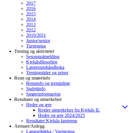
2017
2016
2015
2014
2013
2012
2010/2011
Junior/senior
Turgruppa
Trening og aktiviteter
Sesongpåmelding
Kjelsåsfilosofien
Langrennshåndboka
Treningstider og priser
Renn og smøreinfo
Renninfo og terminliste
Stafettinfo
Smøreinformasjon
Resultater og utmerkelser
Heder og ære
Regler utmerkelser fra Kjelsås IL
Heder og ære 2024/2025
Resultater Kjelsås langrenn
Arenaer/Anlegg
Langsetløkka / Varmestua