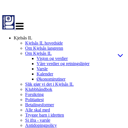
Veksle
navigasjon
Kjelsås IL
Kjelsås IL hovedside
Om Kjelsås langrenn
Om Kjelsås IL
Visjon og verdier
Våre verdier og retningslinjer
Varsle
Kalender
Økonomirutiner
Slik gjør vi det i Kjelsås IL
Klubbhåndbok
Forsikring
Politiattest
Betalingsformer
Alle skal med
Trygge barn i idretten
Si ifra - varsle
Antidopingpolicy