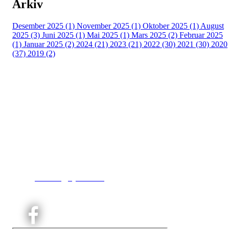
Arkiv
Desember 2025 (1)
November 2025 (1)
Oktober 2025 (1)
August
2025 (3)
Juni 2025 (1)
Mai 2025 (1)
Mars 2025 (2)
Februar 2025
(1)
Januar 2025 (2)
2024 (21)
2023 (21)
2022 (30)
2021 (30)
2020
(37)
2019 (2)
Kjelsås IL
Engebråtveien 11
inng. Neptunveien 8 -12
0493 Oslo
T:
9191 1913
E:
kontoret@kjelsaas.no
Orgnr: ‍975 663 450