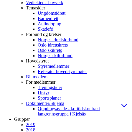
Vedtekter - Lovverk
Temasider
Ungdomsidrett
Barneidrett
Antindoping
Skadefri
Forbund og kretser
Norges idrettsforbund
Oslo idrettskrets
Oslo skikrets
Norges skiforbund
Hovedstyret
Styremedlemmer
Referater hovedstyremøter
Bli medlem
For medlemmer
Treningstider
Utstyr
Sportsplaner
Dokumenter/Skjema
Oppdragsavtale - korttidskontrakt
langrennsgruppa i Kjelsås
Grupper
2019
2018