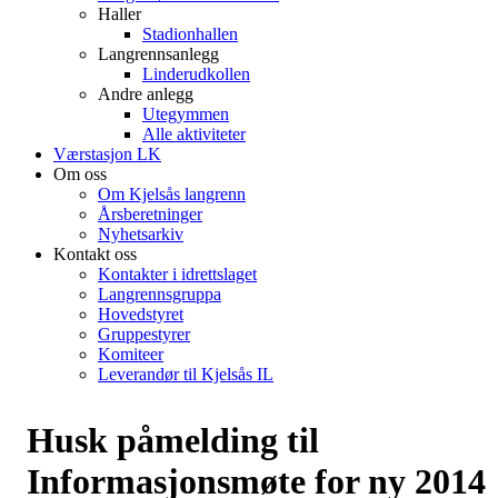
Haller
Stadionhallen
Langrennsanlegg
Linderudkollen
Andre anlegg
Utegymmen
Alle aktiviteter
Værstasjon LK
Om oss
Om Kjelsås langrenn
Årsberetninger
Nyhetsarkiv
Kontakt oss
Kontakter i idrettslaget
Langrennsgruppa
Hovedstyret
Gruppestyrer
Komiteer
Leverandør til Kjelsås IL
Husk påmelding til
Informasjonsmøte for ny 2014