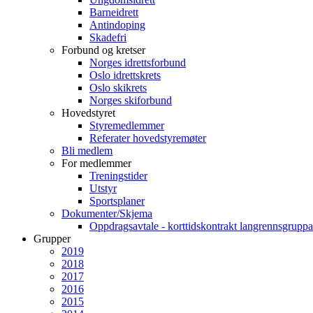
Barneidrett
Antindoping
Skadefri
Forbund og kretser
Norges idrettsforbund
Oslo idrettskrets
Oslo skikrets
Norges skiforbund
Hovedstyret
Styremedlemmer
Referater hovedstyremøter
Bli medlem
For medlemmer
Treningstider
Utstyr
Sportsplaner
Dokumenter/Skjema
Oppdragsavtale - korttidskontrakt langrennsgruppa
Grupper
2019
2018
2017
2016
2015