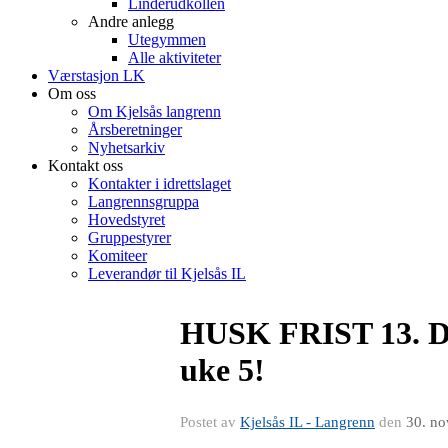
Linderudkollen
Andre anlegg
Utegymmen
Alle aktiviteter
Værstasjon LK
Om oss
Om Kjelsås langrenn
Årsberetninger
Nyhetsarkiv
Kontakt oss
Kontakter i idrettslaget
Langrennsgruppa
Hovedstyret
Gruppestyrer
Komiteer
Leverandør til Kjelsås IL
HUSK FRIST 13. DES
uke 5!
Postet av
Kjelsås IL - Langrenn
den
30. no