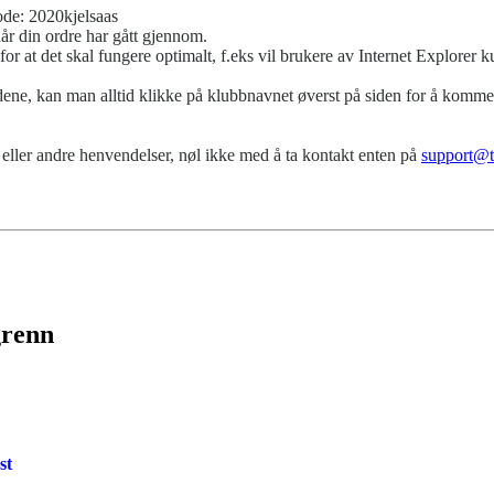
ode: 2020kjelsaas
når din ordre har gått gjennom.
for at det skal fungere optimalt, f.eks vil brukere av Internet Explorer
ne, kan man alltid klikke på klubbnavnet øverst på siden for å komme t
eller andre henvendelser, nøl ikke med å ta kontakt enten på
support@t
grenn
st