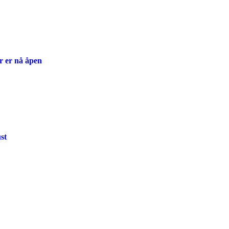
r er nå åpen
st