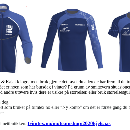
 Kajakk logo, men bruk gjerne det tøyet du allerede har frem til du tr
det er noen som har bursdag i vinter? På grunn av smittevern situasjonen 
 andre utøvere hvis dere er usikre på størrelser, eller bruk størrelsesgu
e deg.
t som bruker på trimtex.no eller “Ny konto” om det er første gang du bes
ne.
trimtex.no/no/teamshop/2020kjelsaas
l nettbutikken: