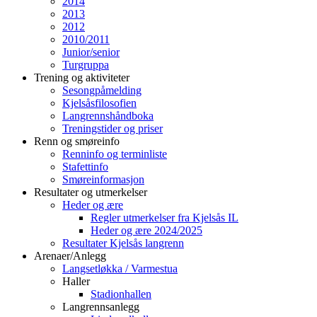
2014
2013
2012
2010/2011
Junior/senior
Turgruppa
Trening og aktiviteter
Sesongpåmelding
Kjelsåsfilosofien
Langrennshåndboka
Treningstider og priser
Renn og smøreinfo
Renninfo og terminliste
Stafettinfo
Smøreinformasjon
Resultater og utmerkelser
Heder og ære
Regler utmerkelser fra Kjelsås IL
Heder og ære 2024/2025
Resultater Kjelsås langrenn
Arenaer/Anlegg
Langsetløkka / Varmestua
Haller
Stadionhallen
Langrennsanlegg