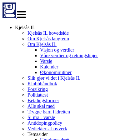
Veksle
navigasjon
Kjelsås IL
Kjelsås IL hovedside
Om Kjelsås langrenn
Om Kjelsås IL
Visjon og verdier
Våre verdier og retningslinjer
Varsle
Kalender
Økonomirutiner
Slik gjør vi det i Kjelsås IL
Klubbhåndbok
Forsikring
Politiattest
Betalingsformer
Alle skal med
Trygge barn i idretten
Si ifra - varsle
Antidopingpolicy
Vedtekter - Lovverk
Temasider
Ungdomsidrett