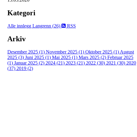
Kategori
Alle innlegg
Langrenn (26)
RSS
Arkiv
Desember 2025 (1)
November 2025 (1)
Oktober 2025 (1)
August
2025 (3)
Juni 2025 (1)
Mai 2025 (1)
Mars 2025 (2)
Februar 2025
(1)
Januar 2025 (2)
2024 (21)
2023 (21)
2022 (30)
2021 (30)
2020
(37)
2019 (2)
Kjelsås IL
Engebråtveien 11
inng. Neptunveien 8 -12
0493 Oslo