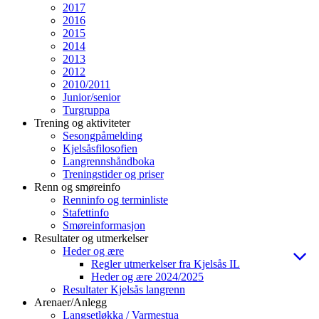
2017
2016
2015
2014
2013
2012
2010/2011
Junior/senior
Turgruppa
Trening og aktiviteter
Sesongpåmelding
Kjelsåsfilosofien
Langrennshåndboka
Treningstider og priser
Renn og smøreinfo
Renninfo og terminliste
Stafettinfo
Smøreinformasjon
Resultater og utmerkelser
Heder og ære
Regler utmerkelser fra Kjelsås IL
Heder og ære 2024/2025
Resultater Kjelsås langrenn
Arenaer/Anlegg
Langsetløkka / Varmestua