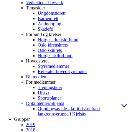
Vedtekter - Lovverk
Temasider
Ungdomsidrett
Barneidrett
Antindoping
Skadefri
Forbund og kretser
Norges idrettsforbund
Oslo idrettskrets
Oslo skikrets
Norges skiforbund
Hovedstyret
Styremedlemmer
Referater hovedstyremøter
Bli medlem
For medlemmer
Treningstider
Utstyr
Sportsplaner
Dokumenter/Skjema
Oppdragsavtale - korttidskontrakt
langrennsgruppa i Kjelsås
Grupper
2019
2018