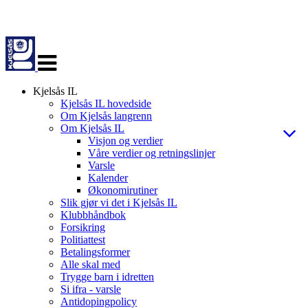
Veksle
navigasjon
Kjelsås IL
Kjelsås IL hovedside
Om Kjelsås langrenn
Om Kjelsås IL
Visjon og verdier
Våre verdier og retningslinjer
Varsle
Kalender
Økonomirutiner
Slik gjør vi det i Kjelsås IL
Klubbhåndbok
Forsikring
Politiattest
Betalingsformer
Alle skal med
Trygge barn i idretten
Si ifra - varsle
Antidopingpolicy