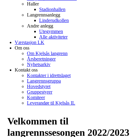
Haller
Stadionhallen
Langrennsanlegg
Linderudkollen
Andre anlegg
Utegymmen
Alle aktiviteter
Værstasjon LK
Om oss
Om Kjelsås langrenn
Årsberetninger
Nyhetsarkiv
Kontakt oss
Kontakter i idrettslaget
Langrennsgruppa
Hovedstyret
Gruppestyrer
Komiteer
Leverandør til Kjelsås IL
Velkommen til
langrennssesongen 2022/2023