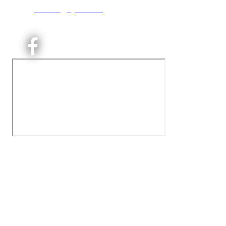
T:
9191 1913
E:
kontoret@kjelsaas.no
Orgnr: ‍975 663 450