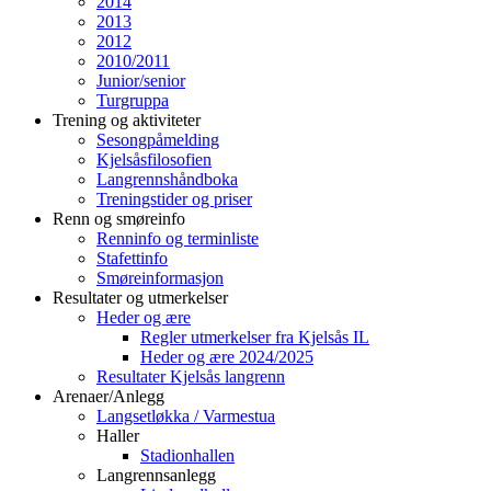
2014
2013
2012
2010/2011
Junior/senior
Turgruppa
Trening og aktiviteter
Sesongpåmelding
Kjelsåsfilosofien
Langrennshåndboka
Treningstider og priser
Renn og smøreinfo
Renninfo og terminliste
Stafettinfo
Smøreinformasjon
Resultater og utmerkelser
Heder og ære
Regler utmerkelser fra Kjelsås IL
Heder og ære 2024/2025
Resultater Kjelsås langrenn
Arenaer/Anlegg
Langsetløkka / Varmestua
Haller
Stadionhallen
Langrennsanlegg