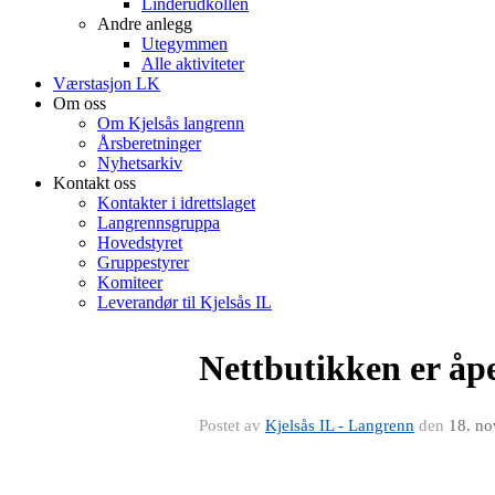
Linderudkollen
Andre anlegg
Utegymmen
Alle aktiviteter
Værstasjon LK
Om oss
Om Kjelsås langrenn
Årsberetninger
Nyhetsarkiv
Kontakt oss
Kontakter i idrettslaget
Langrennsgruppa
Hovedstyret
Gruppestyrer
Komiteer
Leverandør til Kjelsås IL
Nettbutikken er åp
Postet av
Kjelsås IL - Langrenn
den
18. no