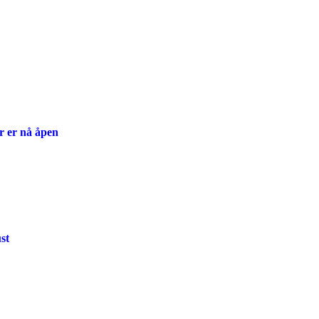
r er nå åpen
st