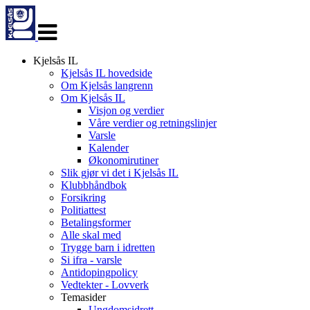
Veksle
navigasjon
Kjelsås IL
Kjelsås IL hovedside
Om Kjelsås langrenn
Om Kjelsås IL
Visjon og verdier
Våre verdier og retningslinjer
Varsle
Kalender
Økonomirutiner
Slik gjør vi det i Kjelsås IL
Klubbhåndbok
Forsikring
Politiattest
Betalingsformer
Alle skal med
Trygge barn i idretten
Si ifra - varsle
Antidopingpolicy
Vedtekter - Lovverk
Temasider
Ungdomsidrett