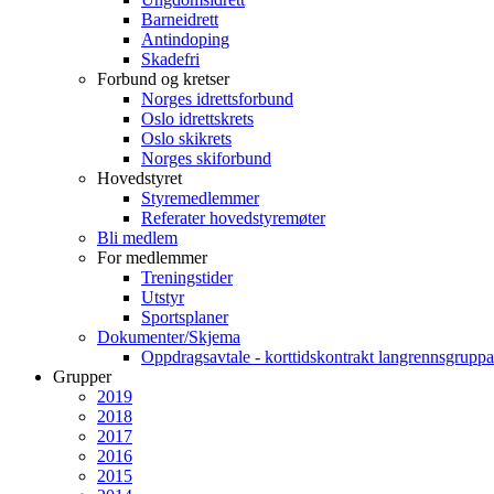
Barneidrett
Antindoping
Skadefri
Forbund og kretser
Norges idrettsforbund
Oslo idrettskrets
Oslo skikrets
Norges skiforbund
Hovedstyret
Styremedlemmer
Referater hovedstyremøter
Bli medlem
For medlemmer
Treningstider
Utstyr
Sportsplaner
Dokumenter/Skjema
Oppdragsavtale - korttidskontrakt langrennsgruppa
Grupper
2019
2018
2017
2016
2015