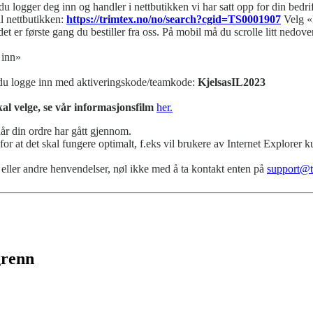
du logger deg inn og handler i nettbutikken vi har satt opp for din bedrif
l nettbutikken:
https://trimtex.no/no/search?cgid=TS0001907
Velg «L
t er første gang du bestiller fra oss. På mobil må du scrolle litt nedover
 inn»
 du logge inn med aktiveringskode/teamkode:
KjelsasIL2023
al velge, se vår informasjonsfilm
her.
når din ordre har gått gjennom.
for at det skal fungere optimalt, f.eks vil brukere av Internet Explorer
eller andre henvendelser, nøl ikke med å ta kontakt enten på
support@t
grenn