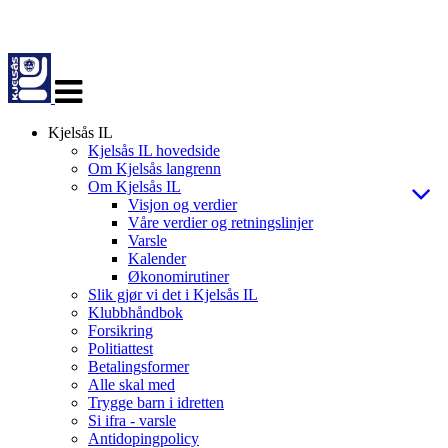
Veksle
navigasjon
Kjelsås IL
Kjelsås IL hovedside
Om Kjelsås langrenn
Om Kjelsås IL
Visjon og verdier
Våre verdier og retningslinjer
Varsle
Kalender
Økonomirutiner
Slik gjør vi det i Kjelsås IL
Klubbhåndbok
Forsikring
Politiattest
Betalingsformer
Alle skal med
Trygge barn i idretten
Si ifra - varsle
Antidopingpolicy