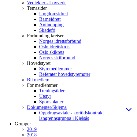
Vedtekter - Lovverk
Temasider
Ungdomsidrett
Barneidrett
Antindoping
Skadefri
Forbund og kretser
Norges idrettsforbund
Oslo idrettskrets
Oslo skikrets
Norges skiforbund
Hovedstyret
Styremedlemmer
Referater hovedstyremøter
Bli medlem
For medlemmer
Treningstider
Utstyr
Sportsplaner
Dokumenter/Skjema
Oppdragsavtale - korttidskontrakt
langrennsgruppa i Kjelsås
Grupper
2019
2018