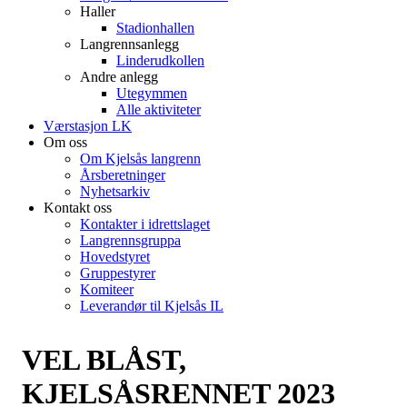
Haller
Stadionhallen
Langrennsanlegg
Linderudkollen
Andre anlegg
Utegymmen
Alle aktiviteter
Værstasjon LK
Om oss
Om Kjelsås langrenn
Årsberetninger
Nyhetsarkiv
Kontakt oss
Kontakter i idrettslaget
Langrennsgruppa
Hovedstyret
Gruppestyrer
Komiteer
Leverandør til Kjelsås IL
VEL BLÅST,
KJELSÅSRENNET 2023