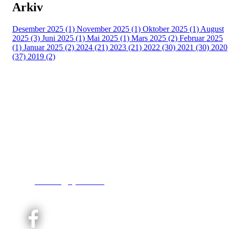
Arkiv
Desember 2025 (1)
November 2025 (1)
Oktober 2025 (1)
August
2025 (3)
Juni 2025 (1)
Mai 2025 (1)
Mars 2025 (2)
Februar 2025
(1)
Januar 2025 (2)
2024 (21)
2023 (21)
2022 (30)
2021 (30)
2020
(37)
2019 (2)
Kjelsås IL
Engebråtveien 11
inng. Neptunveien 8 -12
0493 Oslo
T:
9191 1913
E:
kontoret@kjelsaas.no
Orgnr: ‍975 663 450