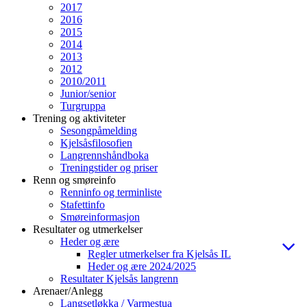
2017
2016
2015
2014
2013
2012
2010/2011
Junior/senior
Turgruppa
Trening og aktiviteter
Sesongpåmelding
Kjelsåsfilosofien
Langrennshåndboka
Treningstider og priser
Renn og smøreinfo
Renninfo og terminliste
Stafettinfo
Smøreinformasjon
Resultater og utmerkelser
Heder og ære
Regler utmerkelser fra Kjelsås IL
Heder og ære 2024/2025
Resultater Kjelsås langrenn
Arenaer/Anlegg
Langsetløkka / Varmestua