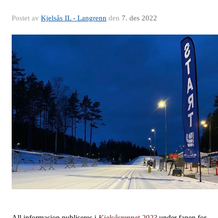
Postet av
Kjelsås IL - Langrenn
den
7. des 2022
All informasjon publiseres i
Kjelsåsrennet 2023
under fanen for