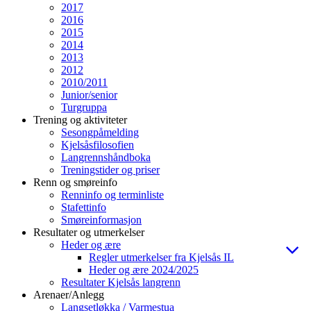
2017
2016
2015
2014
2013
2012
2010/2011
Junior/senior
Turgruppa
Trening og aktiviteter
Sesongpåmelding
Kjelsåsfilosofien
Langrennshåndboka
Treningstider og priser
Renn og smøreinfo
Renninfo og terminliste
Stafettinfo
Smøreinformasjon
Resultater og utmerkelser
Heder og ære
Regler utmerkelser fra Kjelsås IL
Heder og ære 2024/2025
Resultater Kjelsås langrenn
Arenaer/Anlegg
Langsetløkka / Varmestua