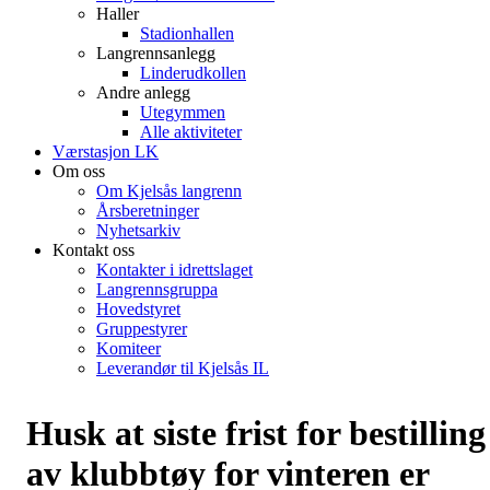
Haller
Stadionhallen
Langrennsanlegg
Linderudkollen
Andre anlegg
Utegymmen
Alle aktiviteter
Værstasjon LK
Om oss
Om Kjelsås langrenn
Årsberetninger
Nyhetsarkiv
Kontakt oss
Kontakter i idrettslaget
Langrennsgruppa
Hovedstyret
Gruppestyrer
Komiteer
Leverandør til Kjelsås IL
Husk at siste frist for bestilling
av klubbtøy for vinteren er