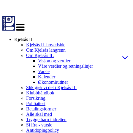
Veksle
navigasjon
Kjelsås IL
Kjelsås IL hovedside
Om Kjelsås langrenn
Om Kjelsås IL
Visjon og verdier
Våre verdier og retningslinjer
Varsle
Kalender
Økonomirutiner
Slik gjør vi det i Kjelsås IL
Klubbhåndbok
Forsikring
Politiattest
Betalingsformer
Alle skal med
Trygge barn i idretten
Si ifra - varsle
Antidopingpolicy