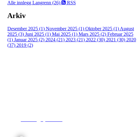
Alle innlegg
Langrenn (26)
RSS
Arkiv
Desember 2025 (1)
November 2025 (1)
Oktober 2025 (1)
August
2025 (3)
Juni 2025 (1)
Mai 2025 (1)
Mars 2025 (2)
Februar 2025
(1)
Januar 2025 (2)
2024 (21)
2023 (21)
2022 (30)
2021 (30)
2020
(37)
2019 (2)
Kjelsås IL
Engebråtveien 11
inng. Neptunveien 8 -12
0493 Oslo
T:
9191 1913
E:
kontoret@kjelsaas.no
Orgnr: ‍975 663 450