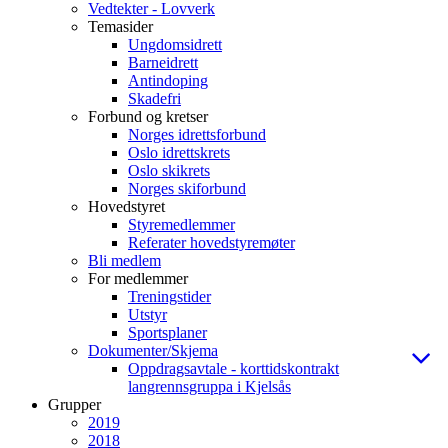
Vedtekter - Lovverk
Temasider
Ungdomsidrett
Barneidrett
Antindoping
Skadefri
Forbund og kretser
Norges idrettsforbund
Oslo idrettskrets
Oslo skikrets
Norges skiforbund
Hovedstyret
Styremedlemmer
Referater hovedstyremøter
Bli medlem
For medlemmer
Treningstider
Utstyr
Sportsplaner
Dokumenter/Skjema
Oppdragsavtale - korttidskontrakt
langrennsgruppa i Kjelsås
Grupper
2019
2018