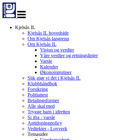
Veksle
navigasjon
Kjelsås IL
Kjelsås IL hovedside
Om Kjelsås langrenn
Om Kjelsås IL
Visjon og verdier
Våre verdier og retningslinjer
Varsle
Kalender
Økonomirutiner
Slik gjør vi det i Kjelsås IL
Klubbhåndbok
Forsikring
Politiattest
Betalingsformer
Alle skal med
Trygge barn i idretten
Si ifra - varsle
Antidopingpolicy
Vedtekter - Lovverk
Temasider
Ungdomsidrett