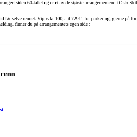
rrangert siden 60-tallet og er et av de største arrangementene i Oslo Sk
tid før selve rennet. Vipps kr 100,- til 72911 for parkering, gjerne på f
melding, finner du på arrangementets egen side :
grenn
st