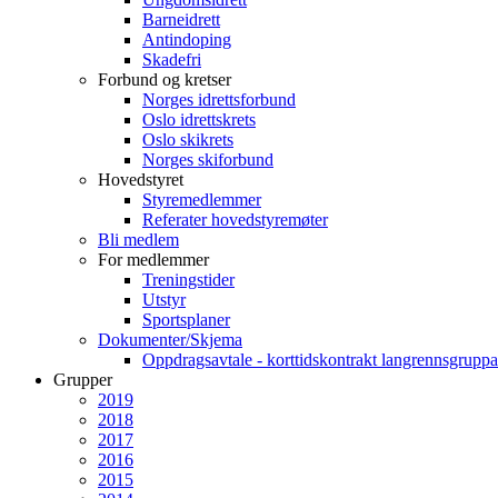
Barneidrett
Antindoping
Skadefri
Forbund og kretser
Norges idrettsforbund
Oslo idrettskrets
Oslo skikrets
Norges skiforbund
Hovedstyret
Styremedlemmer
Referater hovedstyremøter
Bli medlem
For medlemmer
Treningstider
Utstyr
Sportsplaner
Dokumenter/Skjema
Oppdragsavtale - korttidskontrakt langrennsgruppa
Grupper
2019
2018
2017
2016
2015