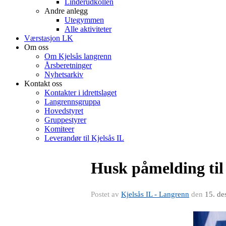
Linderudkollen
Andre anlegg
Utegymmen
Alle aktiviteter
Værstasjon LK
Om oss
Om Kjelsås langrenn
Årsberetninger
Nyhetsarkiv
Kontakt oss
Kontakter i idrettslaget
Langrennsgruppa
Hovedstyret
Gruppestyrer
Komiteer
Leverandør til Kjelsås IL
Husk påmelding t
Postet av
Kjelsås IL - Langrenn
den
15. de