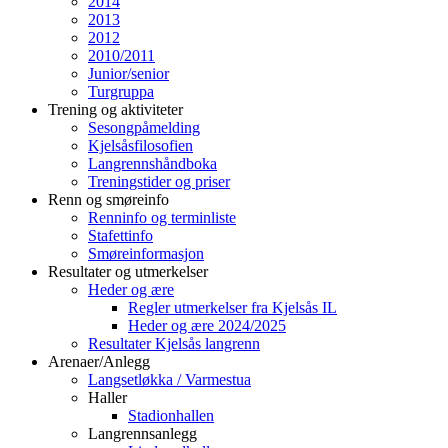
2014
2013
2012
2010/2011
Junior/senior
Turgruppa
Trening og aktiviteter
Sesongpåmelding
Kjelsåsfilosofien
Langrennshåndboka
Treningstider og priser
Renn og smøreinfo
Renninfo og terminliste
Stafettinfo
Smøreinformasjon
Resultater og utmerkelser
Heder og ære
Regler utmerkelser fra Kjelsås IL
Heder og ære 2024/2025
Resultater Kjelsås langrenn
Arenaer/Anlegg
Langsetløkka / Varmestua
Haller
Stadionhallen
Langrennsanlegg