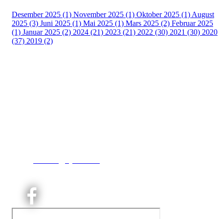
Desember 2025 (1)
November 2025 (1)
Oktober 2025 (1)
August
2025 (3)
Juni 2025 (1)
Mai 2025 (1)
Mars 2025 (2)
Februar 2025
(1)
Januar 2025 (2)
2024 (21)
2023 (21)
2022 (30)
2021 (30)
2020
(37)
2019 (2)
Kjelsås IL
Engebråtveien 11
inng. Neptunveien 8 -12
0493 Oslo
T:
9191 1913
E:
kontoret@kjelsaas.no
Orgnr: ‍975 663 450