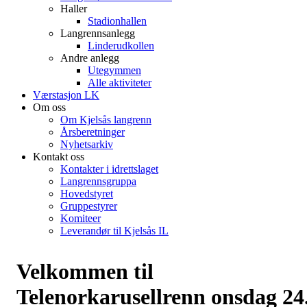
Haller
Stadionhallen
Langrennsanlegg
Linderudkollen
Andre anlegg
Utegymmen
Alle aktiviteter
Værstasjon LK
Om oss
Om Kjelsås langrenn
Årsberetninger
Nyhetsarkiv
Kontakt oss
Kontakter i idrettslaget
Langrennsgruppa
Hovedstyret
Gruppestyrer
Komiteer
Leverandør til Kjelsås IL
Velkommen til
Telenorkarusellrenn onsdag 24