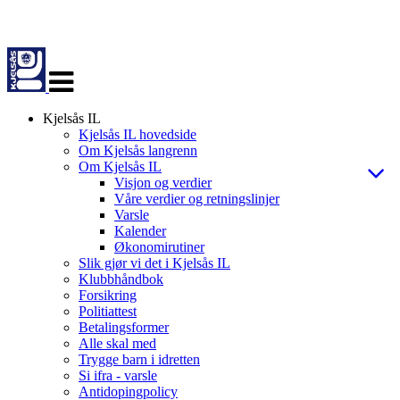
Veksle
navigasjon
Kjelsås IL
Kjelsås IL hovedside
Om Kjelsås langrenn
Om Kjelsås IL
Visjon og verdier
Våre verdier og retningslinjer
Varsle
Kalender
Økonomirutiner
Slik gjør vi det i Kjelsås IL
Klubbhåndbok
Forsikring
Politiattest
Betalingsformer
Alle skal med
Trygge barn i idretten
Si ifra - varsle
Antidopingpolicy