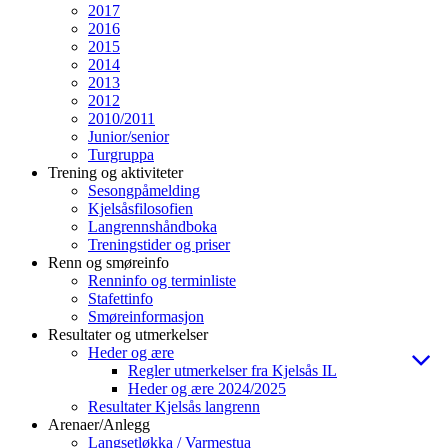
2017
2016
2015
2014
2013
2012
2010/2011
Junior/senior
Turgruppa
Trening og aktiviteter
Sesongpåmelding
Kjelsåsfilosofien
Langrennshåndboka
Treningstider og priser
Renn og smøreinfo
Renninfo og terminliste
Stafettinfo
Smøreinformasjon
Resultater og utmerkelser
Heder og ære
Regler utmerkelser fra Kjelsås IL
Heder og ære 2024/2025
Resultater Kjelsås langrenn
Arenaer/Anlegg
Langsetløkka / Varmestua