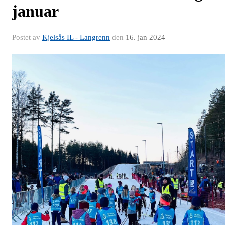
januar
Postet av
Kjelsås IL - Langrenn
den
16. jan 2024