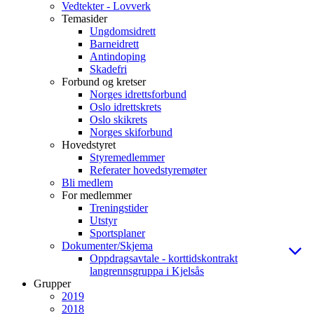
Vedtekter - Lovverk
Temasider
Ungdomsidrett
Barneidrett
Antindoping
Skadefri
Forbund og kretser
Norges idrettsforbund
Oslo idrettskrets
Oslo skikrets
Norges skiforbund
Hovedstyret
Styremedlemmer
Referater hovedstyremøter
Bli medlem
For medlemmer
Treningstider
Utstyr
Sportsplaner
Dokumenter/Skjema
Oppdragsavtale - korttidskontrakt
langrennsgruppa i Kjelsås
Grupper
2019
2018