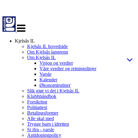
Veksle
navigasjon
Kjelsås IL
Kjelsås IL hovedside
Om Kjelsås langrenn
Om Kjelsås IL
Visjon og verdier
Våre verdier og retningslinjer
Varsle
Kalender
Økonomirutiner
Slik gjør vi det i Kjelsås IL
Klubbhåndbok
Forsikring
Politiattest
Betalingsformer
Alle skal med
Trygge barn i idretten
Si ifra - varsle
Antidopingpolicy