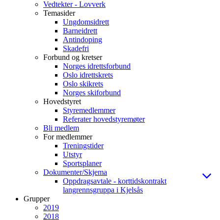
Vedtekter - Lovverk
Temasider
Ungdomsidrett
Barneidrett
Antindoping
Skadefri
Forbund og kretser
Norges idrettsforbund
Oslo idrettskrets
Oslo skikrets
Norges skiforbund
Hovedstyret
Styremedlemmer
Referater hovedstyremøter
Bli medlem
For medlemmer
Treningstider
Utstyr
Sportsplaner
Dokumenter/Skjema
Oppdragsavtale - korttidskontrakt
langrennsgruppa i Kjelsås
Grupper
2019
2018