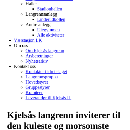
Haller
Stadionhallen
Langrennsanlegg
Linderudkollen
Andre anlegg
Utegymmen
Alle aktiviteter
Værstasjon LK
Om oss
Om Kjelsås langrenn
Årsberetninger
Nyhetsarkiv
Kontakt oss
Kontakter i idrettslaget
Langrennsgruppa
Hovedstyret
Gruppestyrer
Komiteer
Leverandør til Kjelsås IL
Kjelsås langrenn inviterer til
den kuleste og morsomste