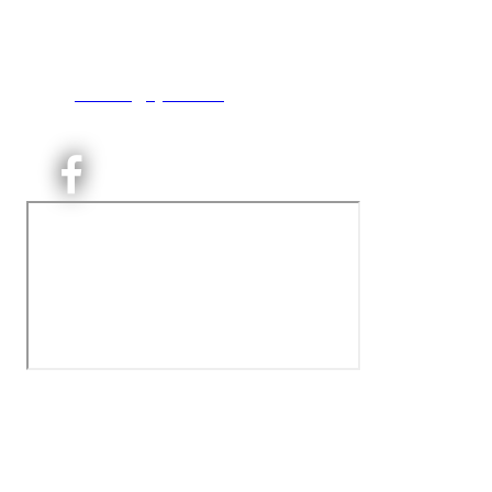
inng. Neptunveien 8 -12
0493 Oslo
T:
9191 1913
E:
kontoret@kjelsaas.no
Orgnr: ‍975 663 450