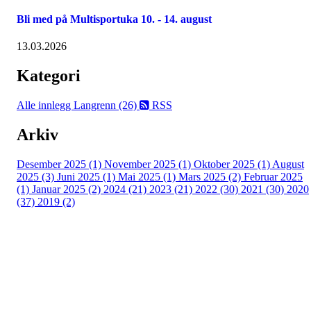
Bli med på Multisportuka 10. - 14. august
13.03.2026
Kategori
Alle innlegg
Langrenn (26)
RSS
Arkiv
Desember 2025 (1)
November 2025 (1)
Oktober 2025 (1)
August
2025 (3)
Juni 2025 (1)
Mai 2025 (1)
Mars 2025 (2)
Februar 2025
(1)
Januar 2025 (2)
2024 (21)
2023 (21)
2022 (30)
2021 (30)
2020
(37)
2019 (2)
Kjelsås IL
Engebråtveien 11