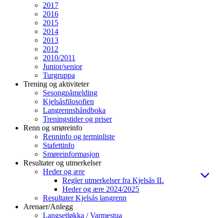
2017
2016
2015
2014
2013
2012
2010/2011
Junior/senior
Turgruppa
Trening og aktiviteter
Sesongpåmelding
Kjelsåsfilosofien
Langrennshåndboka
Treningstider og priser
Renn og smøreinfo
Renninfo og terminliste
Stafettinfo
Smøreinformasjon
Resultater og utmerkelser
Heder og ære
Regler utmerkelser fra Kjelsås IL
Heder og ære 2024/2025
Resultater Kjelsås langrenn
Arenaer/Anlegg
Langsetløkka / Varmestua