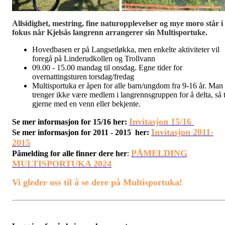
Allsidighet, mestring, fine naturopplevelser og mye moro står i
fokus
når Kjelsås langrenn arrangerer sin Multisportuke.
Hovedbasen er på Langsetløkka, men enkelte aktiviteter vil
foregå på Linderudkollen og Trollvann
09.00 - 15.00 mandag til onsdag. Egne tider for
overnattingsturen torsdag/fredag
Multisportuka er åpen for alle barn/ungdom fra 9-16 år. Man
trenger ikke være medlem i langrennsgruppen for å delta, så 
gjerne med en venn eller bekjente.
Invitasjon 15/16
Se mer informasjon for 15/16 her:
Invitasjon 2011-
Se mer informasjon for 2011 - 2015 her:
2015
PÅMELDING
Påmelding for alle finner dere her
:
MULTISPORTUKA 2024
Vi gleder oss til å se dere på Multisportuka!