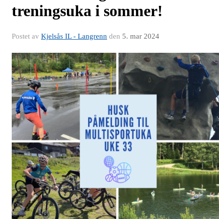
treningsuka i sommer!
Postet av
Kjelsås IL - Langrenn
den
5. mar 2024