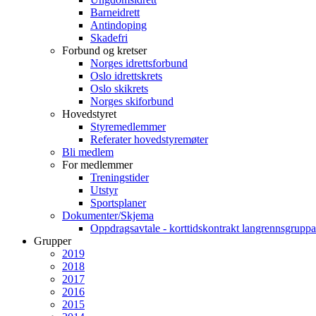
Barneidrett
Antindoping
Skadefri
Forbund og kretser
Norges idrettsforbund
Oslo idrettskrets
Oslo skikrets
Norges skiforbund
Hovedstyret
Styremedlemmer
Referater hovedstyremøter
Bli medlem
For medlemmer
Treningstider
Utstyr
Sportsplaner
Dokumenter/Skjema
Oppdragsavtale - korttidskontrakt langrennsgruppa
Grupper
2019
2018
2017
2016
2015