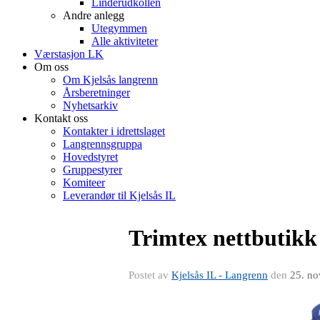
Linderudkollen
Andre anlegg
Utegymmen
Alle aktiviteter
Værstasjon LK
Om oss
Om Kjelsås langrenn
Årsberetninger
Nyhetsarkiv
Kontakt oss
Kontakter i idrettslaget
Langrennsgruppa
Hovedstyret
Gruppestyrer
Komiteer
Leverandør til Kjelsås IL
Trimtex nettbutikk
Postet av
Kjelsås IL - Langrenn
den
25. no