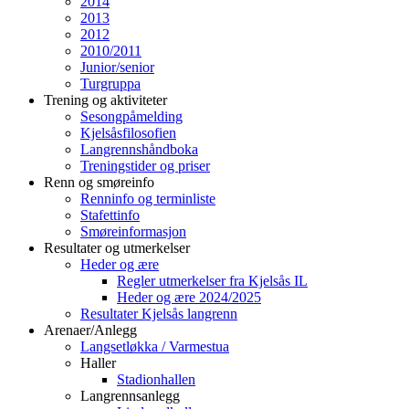
2014
2013
2012
2010/2011
Junior/senior
Turgruppa
Trening og aktiviteter
Sesongpåmelding
Kjelsåsfilosofien
Langrennshåndboka
Treningstider og priser
Renn og smøreinfo
Renninfo og terminliste
Stafettinfo
Smøreinformasjon
Resultater og utmerkelser
Heder og ære
Regler utmerkelser fra Kjelsås IL
Heder og ære 2024/2025
Resultater Kjelsås langrenn
Arenaer/Anlegg
Langsetløkka / Varmestua
Haller
Stadionhallen
Langrennsanlegg