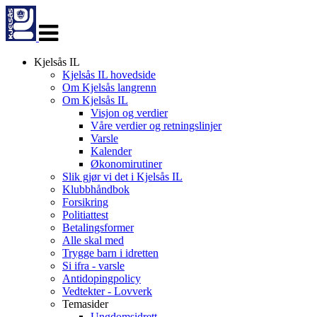
Veksle
navigasjon
Kjelsås IL
Kjelsås IL hovedside
Om Kjelsås langrenn
Om Kjelsås IL
Visjon og verdier
Våre verdier og retningslinjer
Varsle
Kalender
Økonomirutiner
Slik gjør vi det i Kjelsås IL
Klubbhåndbok
Forsikring
Politiattest
Betalingsformer
Alle skal med
Trygge barn i idretten
Si ifra - varsle
Antidopingpolicy
Vedtekter - Lovverk
Temasider
Ungdomsidrett