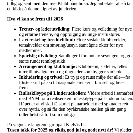
tidlig og sent med den nye Klubbhåndboka. Jeg anbefaler alle å ta
en kikk på denne i løpet av juleferien.
Hva vi kan se frem til i 2026
Trener- og lederutvikling:
Flere kurs og veiledning for nye
og erfarne trenere, og oppfølging av unge instruktører.
Lavterskel og breddetilbud:
Flere sosiale klubbkvelder,
temakvelder om smøring/utstyr, samt åpne økter for nye
medlemmer.
Sportslig utvikling:
Samlinger i forkant av sesongen, og go
støtte rundt rennlogistikk.
Arrangement og klubbmiljø:
Klubbrenn, stafetter, felles
turer til utvalgte renn og dugnader som bygger samhold.
Inkludering og trivsel:
Et trygt og raust miljø der alle—fra
første skritt på ski til nasjonale arenaer—blir sett og heiet
frem.
Rulleskiløype på Linderudkollen:
Videre arbeid i samarbe
med BYM for å realisere en rulleskiløype på Linderudkollen
Håpet er at vi skal få startet planarbeidet med søknader rett
over nyttår, og så får den byråkratiske møllen gå sin gang
(aller helst så fort som mulig.)
På vegne av langrennsgruppa i Kjelsås IL:
Tusen takk for 2025 og riktig god jul og godt nytt år!
Vi gleder