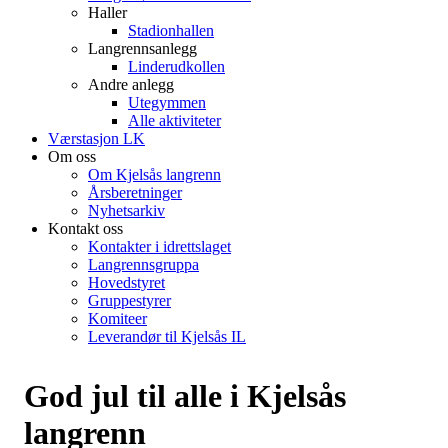
Haller
Stadionhallen
Langrennsanlegg
Linderudkollen
Andre anlegg
Utegymmen
Alle aktiviteter
Værstasjon LK
Om oss
Om Kjelsås langrenn
Årsberetninger
Nyhetsarkiv
Kontakt oss
Kontakter i idrettslaget
Langrennsgruppa
Hovedstyret
Gruppestyrer
Komiteer
Leverandør til Kjelsås IL
God jul til alle i Kjelsås
langrenn