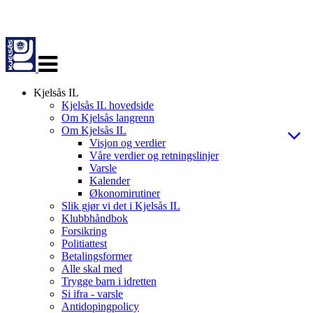
Veksle
navigasjon
Kjelsås IL
Kjelsås IL hovedside
Om Kjelsås langrenn
Om Kjelsås IL
Visjon og verdier
Våre verdier og retningslinjer
Varsle
Kalender
Økonomirutiner
Slik gjør vi det i Kjelsås IL
Klubbhåndbok
Forsikring
Politiattest
Betalingsformer
Alle skal med
Trygge barn i idretten
Si ifra - varsle
Antidopingpolicy