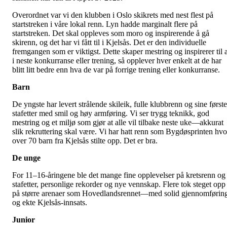
Overordnet var vi den klubben i Oslo skikrets med nest flest på
startstreken i våre lokal renn. Lyn hadde marginalt flere på
startstreken. Det skal oppleves som moro og inspirerende å gå
skirenn, og det har vi fått til i Kjelsås. Det er den individuelle
fremgangen som er viktigst. Dette skaper mestring og inspirerer til a
i neste konkurranse eller trening, så opplever hver enkelt at de har
blitt litt bedre enn hva de var på forrige trening eller konkurranse.
Barn
De yngste har levert strålende skileik, fulle klubbrenn og sine første
stafetter med smil og høy armføring. Vi ser trygg teknikk, god
mestring og et miljø som gjør at alle vil tilbake neste uke—akkurat
slik rekruttering skal være. Vi har hatt renn som Bygdøsprinten hvo
over 70 barn fra Kjelsås stilte opp. Det er bra.
De unge
For 11–16-åringene ble det mange fine opplevelser på kretsrenn og
stafetter, personlige rekorder og nye vennskap. Flere tok steget opp
på større arenaer som Hovedlandsrennet—med solid gjennomførin
og ekte Kjelsås-innsats.
Junior