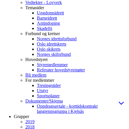
Vedtekter - Lovverk
Temasider
Ungdomsidrett
Barneidrett
Antindoping
Skadefri
Forbund og kretser
Norges idrettsforbund
Oslo idrettskrets
Oslo skikrets
Norges skiforbund
Hovedstyret
Styremedlemmer
Referater hovedstyremøter
Bli medlem
For medlemmer
Treningstider
Utstyr
Sportsplaner
Dokumenter/Skjema
Oppdragsavtale - korttidskontrakt
langrennsgruppa i Kjelsås
Grupper
2019
2018