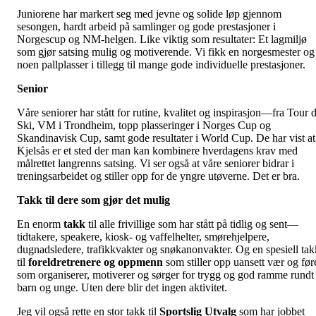
Juniorene har markert seg med jevne og solide løp gjennom
sesongen, hardt arbeid på samlinger og gode prestasjoner i
Norgescup og NM-helgen. Like viktig som resultater: Et lagmiljø
som gjør satsing mulig og motiverende. Vi fikk en norgesmester og
noen pallplasser i tillegg til mange gode individuelle prestasjoner.
Senior
Våre seniorer har stått for rutine, kvalitet og inspirasjon—fra Tour 
Ski, VM i Trondheim, topp plasseringer i Norges Cup og
Skandinavisk Cup, samt gode resultater i World Cup. De har vist at
Kjelsås er et sted der man kan kombinere hverdagens krav med
målrettet langrenns satsing. Vi ser også at våre seniorer bidrar i
treningsarbeidet og stiller opp for de yngre utøverne. Det er bra.
Takk til dere som gjør det mulig
En enorm
takk
til alle frivillige som har stått på tidlig og sent—
tidtakere, speakere, kiosk- og vaffelhelter, smørehjelpere,
dugnadsledere, trafikkvakter og snøkanonvakter. Og en spesiell tak
til
foreldretrenere og oppmenn
som stiller opp uansett vær og før
som organiserer, motiverer og sørger for trygg og god ramme rundt
barn og unge. Uten dere blir det ingen aktivitet.
Jeg vil også rette en stor takk til
Sportslig Utvalg
som har jobbet