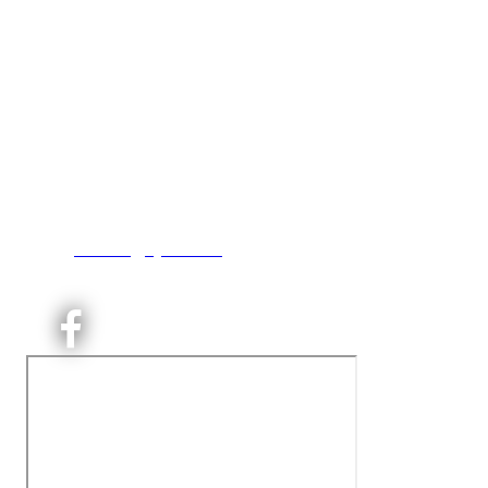
Kjelsås IL
Engebråtveien 11
inng. Neptunveien 8 -12
0493 Oslo
T:
9191 1913
E:
kontoret@kjelsaas.no
Orgnr: ‍975 663 450