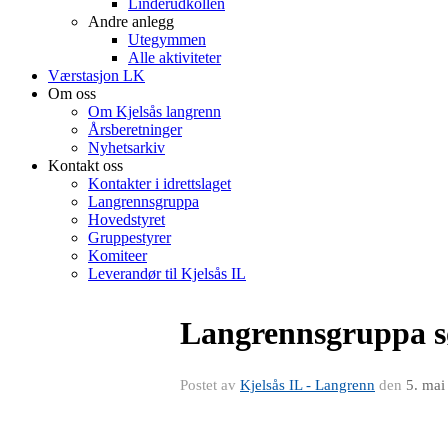
Linderudkollen
Andre anlegg
Utegymmen
Alle aktiviteter
Værstasjon LK
Om oss
Om Kjelsås langrenn
Årsberetninger
Nyhetsarkiv
Kontakt oss
Kontakter i idrettslaget
Langrennsgruppa
Hovedstyret
Gruppestyrer
Komiteer
Leverandør til Kjelsås IL
Langrennsgruppa sø
Postet av
Kjelsås IL - Langrenn
den
5. mai