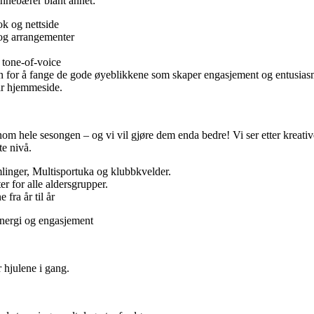
 innebærer blant annet:
ok og nettside
 og arrangementer
g tone-of-voice
 for å fange de gode øyeblikkene som skaper engasjement og entusia
år hjemmeside.
nom hele sesongen – og vi vil gjøre dem enda bedre! Vi ser etter kreativ
te nivå.
linger, Multisportuka og klubbkvelder.
er for alle aldersgrupper.
fra år til år
ergi og engasjement
r hjulene i gang.