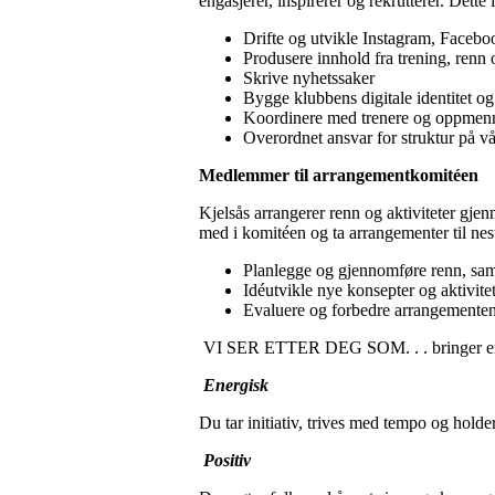
engasjerer, inspirerer og rekrutterer. Dette
Drifte og utvikle Instagram, Facebo
Produsere innhold fra trening, renn
Skrive nyhetssaker
Bygge klubbens digitale identitet o
Koordinere med trenere og oppmenn
Overordnet ansvar for struktur på v
Medlemmer til arrangementkomitéen
Kjelsås arrangerer renn og aktiviteter gjen
med i komitéen og ta arrangementer til nes
Planlegge og gjennomføre renn, sam
Idéutvikle nye konsepter og aktivitet
Evaluere og forbedre arrangementene 
VI SER ETTER DEG SOM. . . bringer en
Energisk
Du tar initiativ, trives med tempo og holde
Positiv