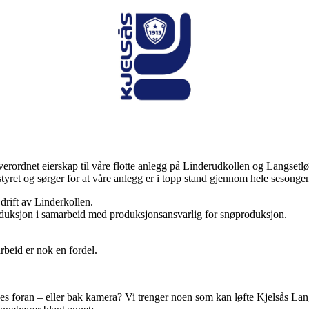
verordnet eierskap til våre flotte anlegg på Linderudkollen og Langse
yret og sørger for at våre anlegg er i topp stand gjennom hele sesonge
ift av Linderkollen.
duksjon i samarbeid med produksjonsansvarlig for snøproduksjon.
rbeid er nok en fordel.
trives foran – eller bak kamera? Vi trenger noen som kan løfte Kjelsås L