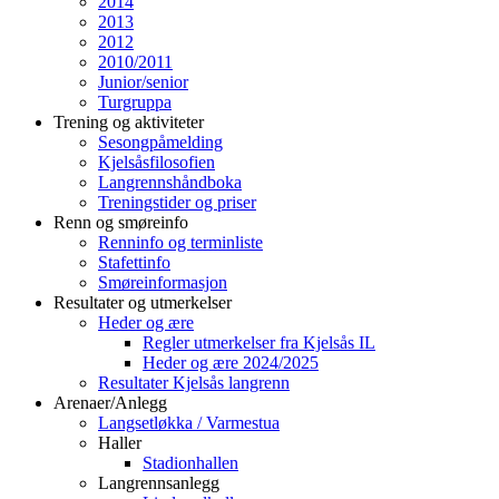
2014
2013
2012
2010/2011
Junior/senior
Turgruppa
Trening og aktiviteter
Sesongpåmelding
Kjelsåsfilosofien
Langrennshåndboka
Treningstider og priser
Renn og smøreinfo
Renninfo og terminliste
Stafettinfo
Smøreinformasjon
Resultater og utmerkelser
Heder og ære
Regler utmerkelser fra Kjelsås IL
Heder og ære 2024/2025
Resultater Kjelsås langrenn
Arenaer/Anlegg
Langsetløkka / Varmestua
Haller
Stadionhallen
Langrennsanlegg