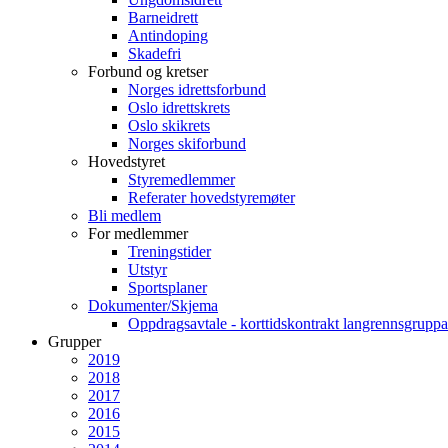
Barneidrett
Antindoping
Skadefri
Forbund og kretser
Norges idrettsforbund
Oslo idrettskrets
Oslo skikrets
Norges skiforbund
Hovedstyret
Styremedlemmer
Referater hovedstyremøter
Bli medlem
For medlemmer
Treningstider
Utstyr
Sportsplaner
Dokumenter/Skjema
Oppdragsavtale - korttidskontrakt langrennsgruppa
Grupper
2019
2018
2017
2016
2015