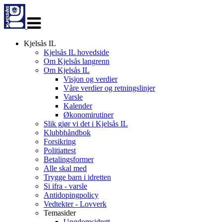
Veksle
navigasjon
Kjelsås IL
Kjelsås IL hovedside
Om Kjelsås langrenn
Om Kjelsås IL
Visjon og verdier
Våre verdier og retningslinjer
Varsle
Kalender
Økonomirutiner
Slik gjør vi det i Kjelsås IL
Klubbhåndbok
Forsikring
Politiattest
Betalingsformer
Alle skal med
Trygge barn i idretten
Si ifra - varsle
Antidopingpolicy
Vedtekter - Lovverk
Temasider
Ungdomsidrett