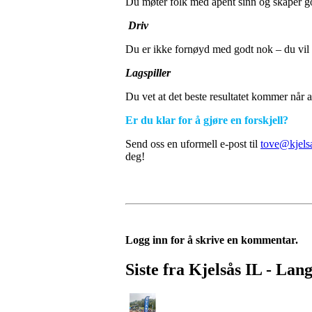
Du møter folk med åpent sinn og skaper g
Driv
Du er ikke fornøyd med godt nok – du vil he
Lagspiller
Du vet at det beste resultatet kommer når a
Er du klar for å gjøre en forskjell?
Send oss en uformell e-post til
tove@kjels
deg!
Logg inn for å skrive en kommentar.
Siste fra Kjelsås IL - Lan