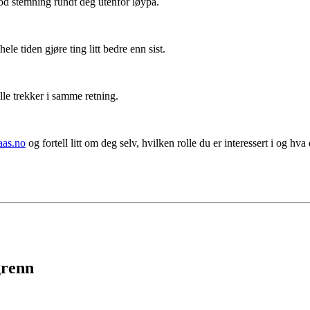
od stemning rundt deg utenfor løypa.
le tiden gjøre ting litt bedre enn sist.
lle trekker i samme retning.
aas.no
og fortell litt om deg selv, hvilken rolle du er interessert i og hva 
grenn