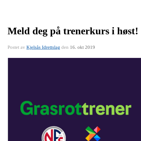
Meld deg på trenerkurs i høst!
Postet av
Kjelsås Idrettslag
den
16. okt 2019