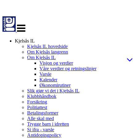
Veksle
navigasjon
Kjelsås IL
Kjelsås IL hovedside
Om Kjelsås langrenn
Om Kjelsås IL
Visjon og verdier
Våre verdier og retningslinjer
Varsle
Kalender
Økonomirutiner
Slik gjør vi det i Kjelsås IL
Klubbhåndbok
Forsikring
Politiattest
Betalingsformer
Alle skal med
Trygge barn i idretten
Si ifra - varsle
Antidopingpolicy