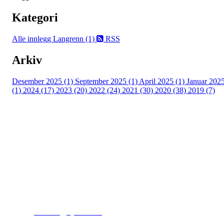
Kategori
Alle innlegg
Langrenn (1)
RSS
Arkiv
Desember 2025 (1)
September 2025 (1)
April 2025 (1)
Januar 202
(1)
2024 (17)
2023 (20)
2022 (24)
2021 (30)
2020 (38)
2019 (7)
Kjelsås IL
Engebråtveien 11
inng. Neptunveien 8 -12
0493 Oslo
T:
9191 1913
E:
kontoret@kjelsaas.no
Orgnr: ‍975 663 450