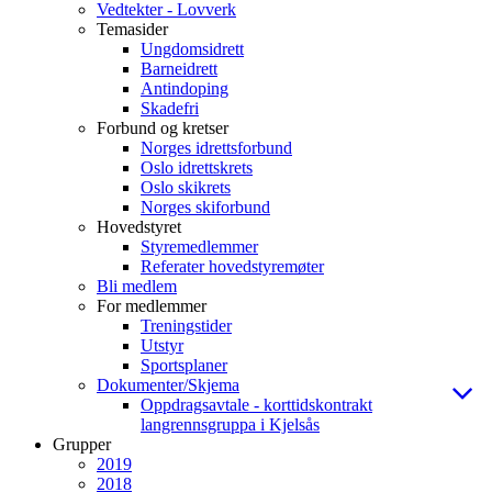
Vedtekter - Lovverk
Temasider
Ungdomsidrett
Barneidrett
Antindoping
Skadefri
Forbund og kretser
Norges idrettsforbund
Oslo idrettskrets
Oslo skikrets
Norges skiforbund
Hovedstyret
Styremedlemmer
Referater hovedstyremøter
Bli medlem
For medlemmer
Treningstider
Utstyr
Sportsplaner
Dokumenter/Skjema
Oppdragsavtale - korttidskontrakt
langrennsgruppa i Kjelsås
Grupper
2019
2018