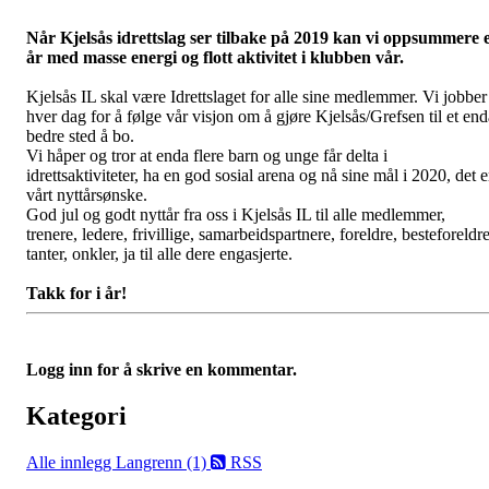
Når Kjelsås idrettslag ser tilbake på 2019 kan vi oppsummere 
år med masse energi og flott aktivitet i klubben vår.
Kjelsås IL skal være Idrettslaget for alle sine medlemmer. Vi jobber
hver dag for å følge vår visjon om å gjøre Kjelsås/Grefsen til et end
bedre sted å bo.
Vi håper og tror at enda flere barn og unge får delta i
idrettsaktiviteter, ha en god sosial arena og nå sine mål i 2020, det e
vårt nyttårsønske.
God jul og godt nyttår fra oss i Kjelsås IL til alle medlemmer,
trenere, ledere, frivillige, samarbeidspartnere, foreldre, besteforeldre
tanter, onkler, ja til alle dere engasjerte.
Takk for i år!
Logg inn for å skrive en kommentar.
Kategori
Alle innlegg
Langrenn (1)
RSS