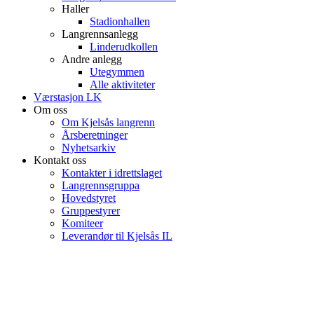
Haller
Stadionhallen
Langrennsanlegg
Linderudkollen
Andre anlegg
Utegymmen
Alle aktiviteter
Værstasjon LK
Om oss
Om Kjelsås langrenn
Årsberetninger
Nyhetsarkiv
Kontakt oss
Kontakter i idrettslaget
Langrennsgruppa
Hovedstyret
Gruppestyrer
Komiteer
Leverandør til Kjelsås IL