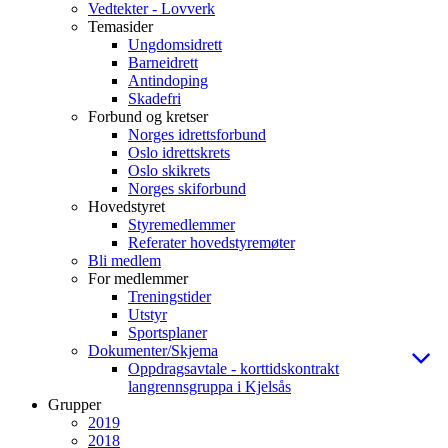
Vedtekter - Lovverk
Temasider
Ungdomsidrett
Barneidrett
Antindoping
Skadefri
Forbund og kretser
Norges idrettsforbund
Oslo idrettskrets
Oslo skikrets
Norges skiforbund
Hovedstyret
Styremedlemmer
Referater hovedstyremøter
Bli medlem
For medlemmer
Treningstider
Utstyr
Sportsplaner
Dokumenter/Skjema
Oppdragsavtale - korttidskontrakt
langrennsgruppa i Kjelsås
Grupper
2019
2018