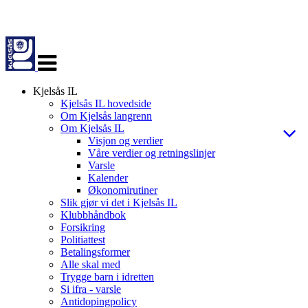
Veksle
navigasjon
Kjelsås IL
Kjelsås IL hovedside
Om Kjelsås langrenn
Om Kjelsås IL
Visjon og verdier
Våre verdier og retningslinjer
Varsle
Kalender
Økonomirutiner
Slik gjør vi det i Kjelsås IL
Klubbhåndbok
Forsikring
Politiattest
Betalingsformer
Alle skal med
Trygge barn i idretten
Si ifra - varsle
Antidopingpolicy