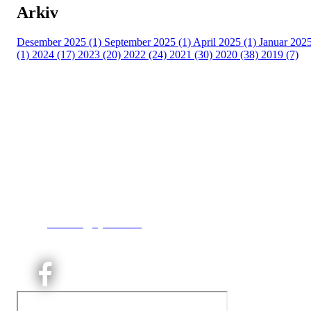
Arkiv
Desember 2025 (1)
September 2025 (1)
April 2025 (1)
Januar 202
(1)
2024 (17)
2023 (20)
2022 (24)
2021 (30)
2020 (38)
2019 (7)
Kjelsås IL
Engebråtveien 11
inng. Neptunveien 8 -12
0493 Oslo
T:
9191 1913
E:
kontoret@kjelsaas.no
Orgnr: ‍975 663 450