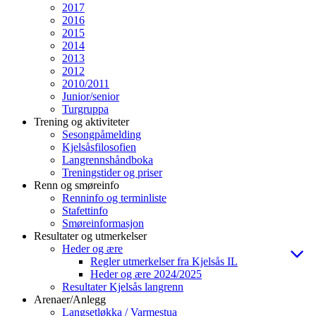
2017
2016
2015
2014
2013
2012
2010/2011
Junior/senior
Turgruppa
Trening og aktiviteter
Sesongpåmelding
Kjelsåsfilosofien
Langrennshåndboka
Treningstider og priser
Renn og smøreinfo
Renninfo og terminliste
Stafettinfo
Smøreinformasjon
Resultater og utmerkelser
Heder og ære
Regler utmerkelser fra Kjelsås IL
Heder og ære 2024/2025
Resultater Kjelsås langrenn
Arenaer/Anlegg
Langsetløkka / Varmestua