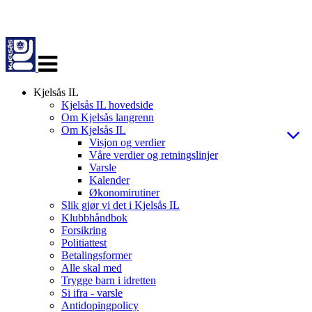
Veksle
navigasjon
Kjelsås IL
Kjelsås IL hovedside
Om Kjelsås langrenn
Om Kjelsås IL
Visjon og verdier
Våre verdier og retningslinjer
Varsle
Kalender
Økonomirutiner
Slik gjør vi det i Kjelsås IL
Klubbhåndbok
Forsikring
Politiattest
Betalingsformer
Alle skal med
Trygge barn i idretten
Si ifra - varsle
Antidopingpolicy