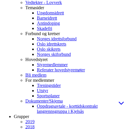
Vedtekter - Lovverk
Temasider
Ungdomsidrett
Barneidrett
Antindoping
Skadefri
Forbund og kretser
Norges idrettsforbund
Oslo idrettskrets
Oslo skikrets
Norges skiforbund
Hovedstyret
Styremedlemmer
Referater hovedstyremøter
Bli medlem
For medlemmer
Treningstider
Utstyr
Sportsplaner
Dokumenter/Skjema
Oppdragsavtale - korttidskontrakt
langrennsgruppa i Kjelsås
Grupper
2019
2018