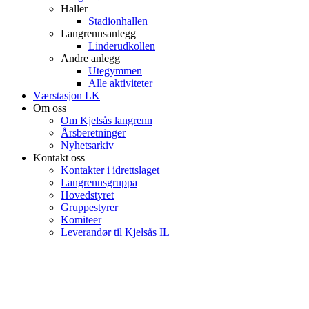
Haller
Stadionhallen
Langrennsanlegg
Linderudkollen
Andre anlegg
Utegymmen
Alle aktiviteter
Værstasjon LK
Om oss
Om Kjelsås langrenn
Årsberetninger
Nyhetsarkiv
Kontakt oss
Kontakter i idrettslaget
Langrennsgruppa
Hovedstyret
Gruppestyrer
Komiteer
Leverandør til Kjelsås IL