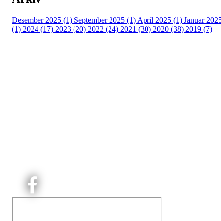
Desember 2025 (1)
September 2025 (1)
April 2025 (1)
Januar 202
(1)
2024 (17)
2023 (20)
2022 (24)
2021 (30)
2020 (38)
2019 (7)
Kjelsås IL
Engebråtveien 11
inng. Neptunveien 8 -12
0493 Oslo
T:
9191 1913
E:
kontoret@kjelsaas.no
Orgnr: ‍975 663 450