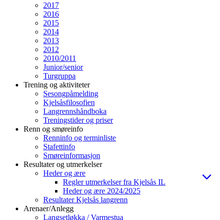
2017
2016
2015
2014
2013
2012
2010/2011
Junior/senior
Turgruppa
Trening og aktiviteter
Sesongpåmelding
Kjelsåsfilosofien
Langrennshåndboka
Treningstider og priser
Renn og smøreinfo
Renninfo og terminliste
Stafettinfo
Smøreinformasjon
Resultater og utmerkelser
Heder og ære
Regler utmerkelser fra Kjelsås IL
Heder og ære 2024/2025
Resultater Kjelsås langrenn
Arenaer/Anlegg
Langsetløkka / Varmestua