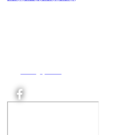
Kjelsås IL
Engebråtveien 11
inng. Neptunveien 8 -12
0493 Oslo
T:
9191 1913
E:
kontoret@kjelsaas.no
Orgnr: ‍975 663 450