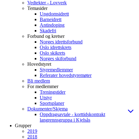
Vedtekter - Lovverk
Temasider
Ungdomsidrett
Barneidrett
Antindoping
Skadefri
Forbund og kretser
Norges idrettsforbund
Oslo idrettskrets
Oslo skikrets
Norges skiforbund
Hovedstyret
Styremedlemmer
Referater hovedstyremøter
Bli medlem
For medlemmer
Treningstider
Utstyr
Sportsplaner
Dokumenter/Skjema
Oppdragsavtale - korttidskontrakt
langrennsgruppa i Kjelsås
Grupper
2019
2018