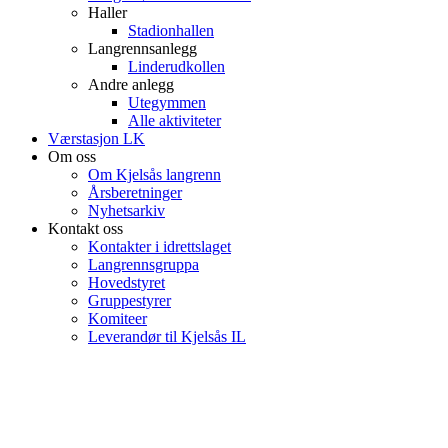
Haller
Stadionhallen
Langrennsanlegg
Linderudkollen
Andre anlegg
Utegymmen
Alle aktiviteter
Værstasjon LK
Om oss
Om Kjelsås langrenn
Årsberetninger
Nyhetsarkiv
Kontakt oss
Kontakter i idrettslaget
Langrennsgruppa
Hovedstyret
Gruppestyrer
Komiteer
Leverandør til Kjelsås IL