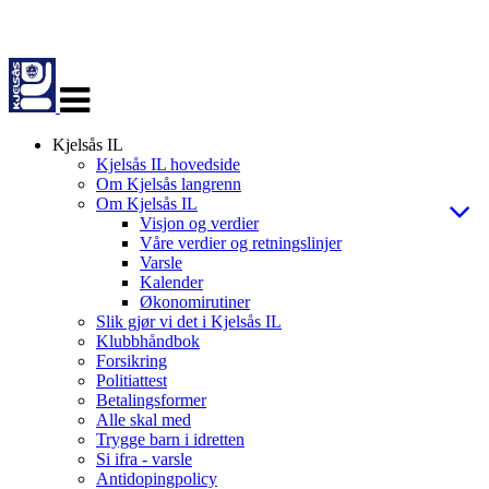
Veksle
navigasjon
Kjelsås IL
Kjelsås IL hovedside
Om Kjelsås langrenn
Om Kjelsås IL
Visjon og verdier
Våre verdier og retningslinjer
Varsle
Kalender
Økonomirutiner
Slik gjør vi det i Kjelsås IL
Klubbhåndbok
Forsikring
Politiattest
Betalingsformer
Alle skal med
Trygge barn i idretten
Si ifra - varsle
Antidopingpolicy