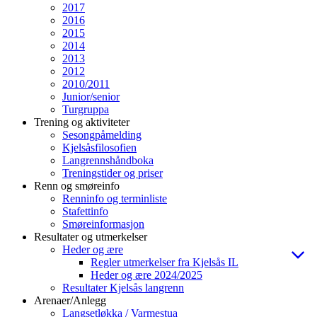
2017
2016
2015
2014
2013
2012
2010/2011
Junior/senior
Turgruppa
Trening og aktiviteter
Sesongpåmelding
Kjelsåsfilosofien
Langrennshåndboka
Treningstider og priser
Renn og smøreinfo
Renninfo og terminliste
Stafettinfo
Smøreinformasjon
Resultater og utmerkelser
Heder og ære
Regler utmerkelser fra Kjelsås IL
Heder og ære 2024/2025
Resultater Kjelsås langrenn
Arenaer/Anlegg
Langsetløkka / Varmestua