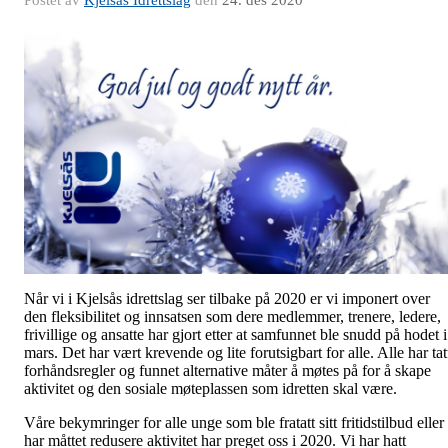
Postet av
Kjelsås Idrettslag
den
24. des 2020
Når vi i Kjelsås idrettslag ser tilbake på 2020 er vi imponert over
den fleksibilitet og innsatsen som dere medlemmer, trenere, ledere,
frivillige og ansatte har gjort etter at samfunnet ble snudd på hodet i
mars. Det har vært krevende og lite forutsigbart for alle. Alle har tat
forhåndsregler og funnet alternative måter å møtes på for å skape
aktivitet og den sosiale møteplassen som idretten skal være.
Våre bekymringer for alle unge som ble fratatt sitt fritidstilbud eller
har måttet redusere aktivitet har preget oss i 2020. Vi har hatt