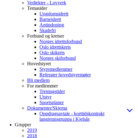
Vedtekter - Lovverk
Temasider
Ungdomsidrett
Barneidrett
Antindoping
Skadefri
Forbund og kretser
Norges idrettsforbund
Oslo idrettskrets
Oslo skikrets
Norges skiforbund
Hovedstyret
Styremedlemmer
Referater hovedstyremøter
Bli medlem
For medlemmer
Treningstider
Utstyr
Sportsplaner
Dokumenter/Skjema
Oppdragsavtale - korttidskontrakt
langrennsgruppa i Kjelsås
Grupper
2019
2018