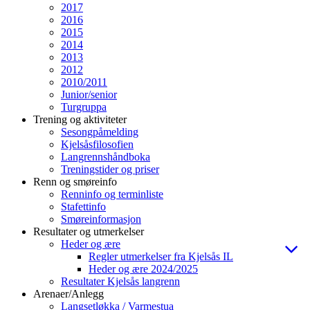
2017
2016
2015
2014
2013
2012
2010/2011
Junior/senior
Turgruppa
Trening og aktiviteter
Sesongpåmelding
Kjelsåsfilosofien
Langrennshåndboka
Treningstider og priser
Renn og smøreinfo
Renninfo og terminliste
Stafettinfo
Smøreinformasjon
Resultater og utmerkelser
Heder og ære
Regler utmerkelser fra Kjelsås IL
Heder og ære 2024/2025
Resultater Kjelsås langrenn
Arenaer/Anlegg
Langsetløkka / Varmestua