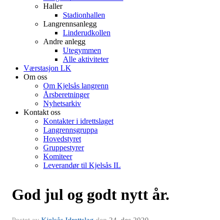
Haller
Stadionhallen
Langrennsanlegg
Linderudkollen
Andre anlegg
Utegymmen
Alle aktiviteter
Værstasjon LK
Om oss
Om Kjelsås langrenn
Årsberetninger
Nyhetsarkiv
Kontakt oss
Kontakter i idrettslaget
Langrennsgruppa
Hovedstyret
Gruppestyrer
Komiteer
Leverandør til Kjelsås IL
God jul og godt nytt år.