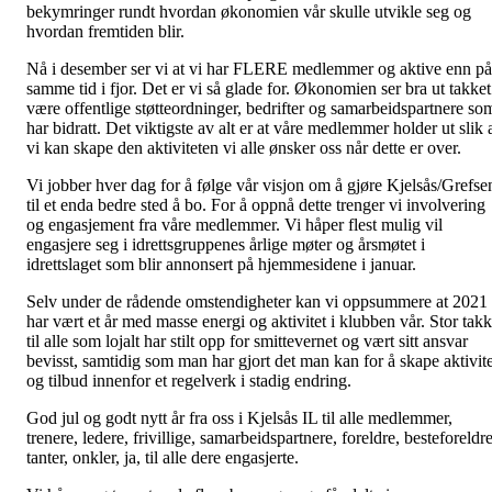
bekymringer rundt hvordan økonomien vår skulle utvikle seg og
hvordan fremtiden blir.
Nå i desember ser vi at vi har FLERE medlemmer og aktive enn på
samme tid i fjor. Det er vi så glade for. Økonomien ser bra ut takket
være offentlige støtteordninger, bedrifter og samarbeidspartnere so
har bidratt. Det viktigste av alt er at våre medlemmer holder ut slik 
vi kan skape den aktiviteten vi alle ønsker oss når dette er over.
Vi jobber hver dag for å følge vår visjon om å gjøre Kjelsås/Grefse
til et enda bedre sted å bo. For å oppnå dette trenger vi involvering
og engasjement fra våre medlemmer. Vi håper flest mulig vil
engasjere seg i idrettsgruppenes årlige møter og årsmøtet i
idrettslaget som blir annonsert på hjemmesidene i januar.
Selv under de rådende omstendigheter kan vi oppsummere at 2021
har vært et år med masse energi og aktivitet i klubben vår. Stor takk
til alle som lojalt har stilt opp for smittevernet og vært sitt ansvar
bevisst, samtidig som man har gjort det man kan for å skape aktivite
og tilbud innenfor et regelverk i stadig endring.
God jul og godt nytt år fra oss i Kjelsås IL til alle medlemmer,
trenere, ledere, frivillige, samarbeidspartnere, foreldre, besteforeldre
tanter, onkler, ja, til alle dere engasjerte.