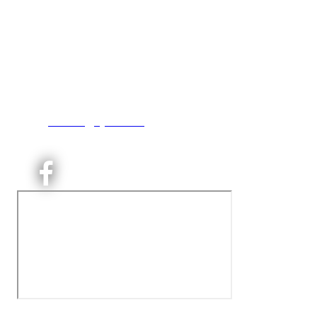
Kjelsås IL
Engebråtveien 11
inng. Neptunveien 8 -12
0493 Oslo
T:
9191 1913
E:
kontoret@kjelsaas.no
Orgnr: ‍975 663 450