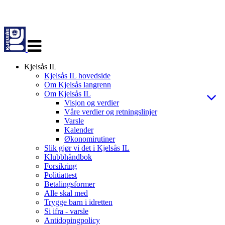
Veksle
navigasjon
Kjelsås IL
Kjelsås IL hovedside
Om Kjelsås langrenn
Om Kjelsås IL
Visjon og verdier
Våre verdier og retningslinjer
Varsle
Kalender
Økonomirutiner
Slik gjør vi det i Kjelsås IL
Klubbhåndbok
Forsikring
Politiattest
Betalingsformer
Alle skal med
Trygge barn i idretten
Si ifra - varsle
Antidopingpolicy