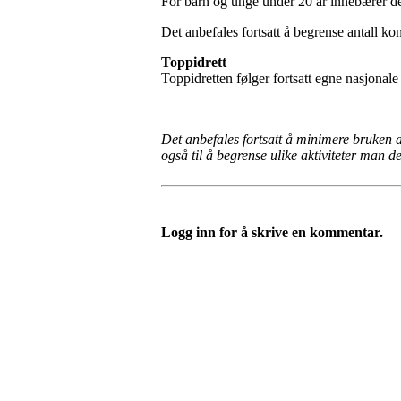
For barn og unge under 20 år innebærer de
Det anbefales fortsatt å begrense antall k
Toppidrett
Toppidretten følger fortsatt egne nasjonale 
Det anbefales fortsatt å minimere bruken a
også til å begrense ulike aktiviteter man de
Logg inn for å skrive en kommentar.
Kjelsås IL
Engebråtveien 11
inng. Neptunveien 8 -12
0493 Oslo