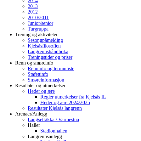
2014
2013
2012
2010/2011
Junior/senior
Turgruppa
Trening og aktiviteter
Sesongpåmelding
Kjelsåsfilosofien
Langrennshåndboka
Treningstider og priser
Renn og smøreinfo
Renninfo og terminliste
Stafettinfo
Smøreinformasjon
Resultater og utmerkelser
Heder og ære
Regler utmerkelser fra Kjelsås IL
Heder og ære 2024/2025
Resultater Kjelsås langrenn
Arenaer/Anlegg
Langsetløkka / Varmestua
Haller
Stadionhallen
Langrennsanlegg