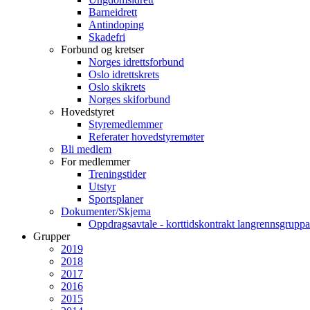
Barneidrett
Antindoping
Skadefri
Forbund og kretser
Norges idrettsforbund
Oslo idrettskrets
Oslo skikrets
Norges skiforbund
Hovedstyret
Styremedlemmer
Referater hovedstyremøter
Bli medlem
For medlemmer
Treningstider
Utstyr
Sportsplaner
Dokumenter/Skjema
Oppdragsavtale - korttidskontrakt langrennsgruppa
Grupper
2019
2018
2017
2016
2015