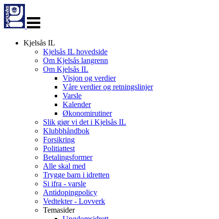
Veksle
navigasjon
Kjelsås IL
Kjelsås IL hovedside
Om Kjelsås langrenn
Om Kjelsås IL
Visjon og verdier
Våre verdier og retningslinjer
Varsle
Kalender
Økonomirutiner
Slik gjør vi det i Kjelsås IL
Klubbhåndbok
Forsikring
Politiattest
Betalingsformer
Alle skal med
Trygge barn i idretten
Si ifra - varsle
Antidopingpolicy
Vedtekter - Lovverk
Temasider
Ungdomsidrett