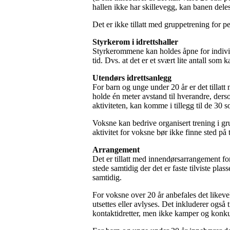
hallen ikke har skillevegg, kan banen deles
Det er ikke tillatt med gruppetrening for p
Styrkerom i idrettshaller
Styrkerommene kan holdes åpne for individu
tid. Dvs. at det er et svært lite antall som
Utendørs idrettsanlegg
For barn og unge under 20 år er det tillat
holde én meter avstand til hverandre, ders
aktiviteten, kan komme i tillegg til de 30 
Voksne kan bedrive organisert trening i gr
aktivitet for voksne bør ikke finne sted på
Arrangement
Det er tillatt med innendørsarrangement for 
stede samtidig der det er faste tilviste plas
samtidig.
For voksne over 20 år anbefales det likevel
utsettes eller avlyses. Det inkluderer ogs
kontaktidretter, men ikke kamper og konkurr