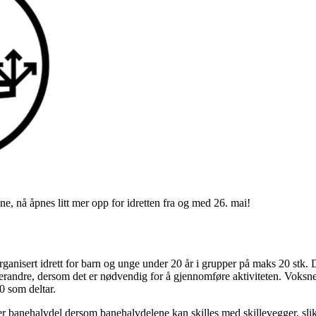
 nå åpnes litt mer opp for idretten fra og med 26. mai!
rganisert idrett for barn og unge under 20 år i grupper på maks 20 stk.
erandre, dersom det er nødvendig for å gjennomføre aktiviteten. Voksne 
20 som deltar.
er banehalvdel dersom banehalvdelene kan skilles med skillevegger, sli