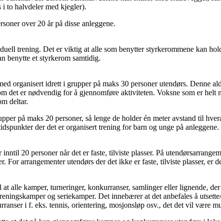
 i to halvdeler med kjegler).
ersoner over 20 år på disse anleggene.
ell trening. Det er viktig at alle som benytter styrkerommene kan hold
 kan benytte et styrkerom samtidig.
t med organisert idrett i grupper på maks 30 personer utendørs. Denne a
om det er nødvendig for å gjennomføre aktiviteten. Voksne som er helt nø
som deltar.
upper på maks 20 personer, så lenge de holder én meter avstand til hvera
 tidspunkter der det er organisert trening for barn og unge på anleggene.
inntil 20 personer når det er faste, tilviste plasser. På utendørsarrangemen
ser. For arrangementer utendørs der det ikke er faste, tilviste plasser, er 
 at alle kamper, turneringer, konkurranser, samlinger eller lignende, der
å treningskamper og seriekamper. Det innebærer at det anbefales å utsett
anser i f. eks. tennis, orientering, mosjonsløp osv., det det vil være mu