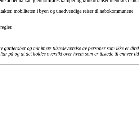
tte at det nå kan gjennomføres kamper og konkurranser utendørs i lokal
ontakter, mobiliteten i byen og unødvendige reiser til nabokommunene.
regler.
v garderober og minimere tilstedeværelse av personer som ikke er direkte
ltar på og at det holdes oversikt over hvem som er tilstede til enhver ti