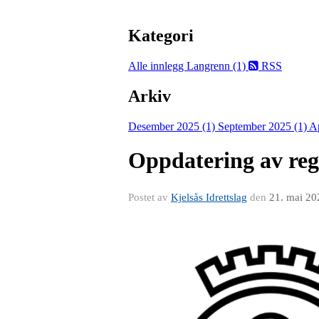
Kategori
Alle innlegg
Langrenn (1)
RSS
Arkiv
Desember 2025 (1)
September 2025 (1)
Ap
Oppdatering av re
Postet av
Kjelsås Idrettslag
den
21. mai 20