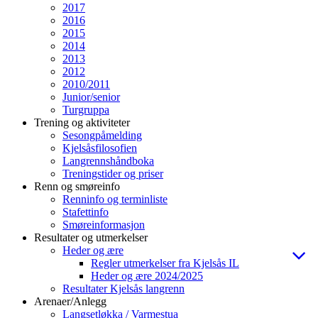
2017
2016
2015
2014
2013
2012
2010/2011
Junior/senior
Turgruppa
Trening og aktiviteter
Sesongpåmelding
Kjelsåsfilosofien
Langrennshåndboka
Treningstider og priser
Renn og smøreinfo
Renninfo og terminliste
Stafettinfo
Smøreinformasjon
Resultater og utmerkelser
Heder og ære
Regler utmerkelser fra Kjelsås IL
Heder og ære 2024/2025
Resultater Kjelsås langrenn
Arenaer/Anlegg
Langsetløkka / Varmestua