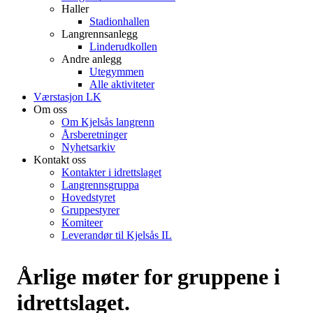
Haller
Stadionhallen
Langrennsanlegg
Linderudkollen
Andre anlegg
Utegymmen
Alle aktiviteter
Værstasjon LK
Om oss
Om Kjelsås langrenn
Årsberetninger
Nyhetsarkiv
Kontakt oss
Kontakter i idrettslaget
Langrennsgruppa
Hovedstyret
Gruppestyrer
Komiteer
Leverandør til Kjelsås IL
Årlige møter for gruppene i
idrettslaget.