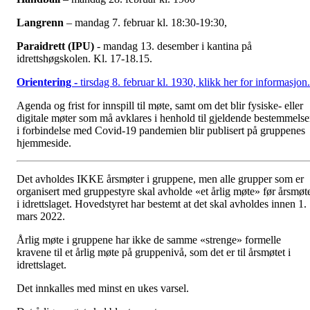
Langrenn
– mandag 7. februar kl. 18:30-19:30,
Paraidrett (IPU)
- mandag 13. desember i kantina på
idrettshøgskolen. Kl. 17-18.15.
Orientering -
tirsdag 8. februar kl. 1930, klikk her for informasjon
Agenda og frist for innspill til møte, samt om det blir fysiske- eller
digitale møter som må avklares i henhold til gjeldende bestemmelse
i forbindelse med Covid-19 pandemien blir publisert på gruppenes
hjemmeside.
Det avholdes IKKE årsmøter i gruppene, men alle grupper som er
organisert med gruppestyre skal avholde «et årlig møte» før årsmøt
i idrettslaget. Hovedstyret har bestemt at det skal avholdes innen 1.
mars 2022.
Årlig møte i gruppene har ikke de samme «strenge» formelle
kravene til et årlig møte på gruppenivå, som det er til årsmøtet i
idrettslaget.
Det innkalles med minst en ukes varsel.