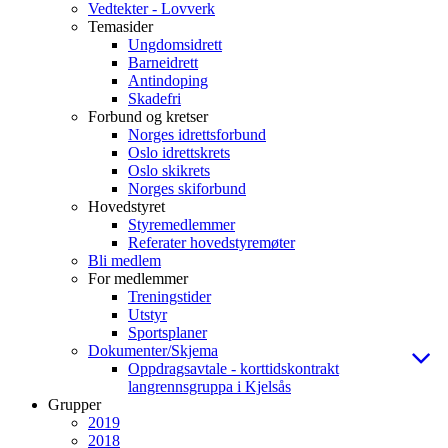
Vedtekter - Lovverk
Temasider
Ungdomsidrett
Barneidrett
Antindoping
Skadefri
Forbund og kretser
Norges idrettsforbund
Oslo idrettskrets
Oslo skikrets
Norges skiforbund
Hovedstyret
Styremedlemmer
Referater hovedstyremøter
Bli medlem
For medlemmer
Treningstider
Utstyr
Sportsplaner
Dokumenter/Skjema
Oppdragsavtale - korttidskontrakt
langrennsgruppa i Kjelsås
Grupper
2019
2018