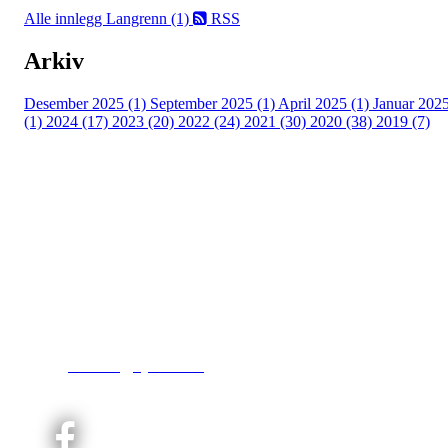
Alle innlegg
Langrenn (1)
RSS
Arkiv
Desember 2025 (1)
September 2025 (1)
April 2025 (1)
Januar 202
(1)
2024 (17)
2023 (20)
2022 (24)
2021 (30)
2020 (38)
2019 (7)
Kjelsås IL
Engebråtveien 11
inng. Neptunveien 8 -12
0493 Oslo
T:
9191 1913
E:
kontoret@kjelsaas.no
Orgnr: ‍975 663 450