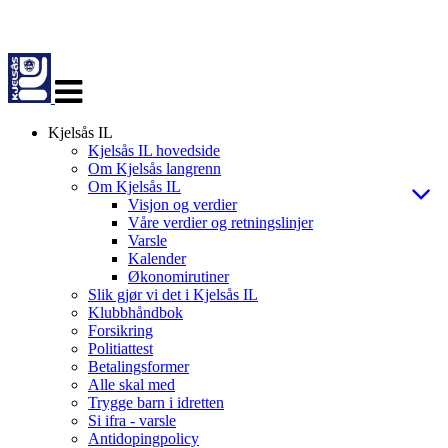
Veksle
navigasjon
Kjelsås IL
Kjelsås IL hovedside
Om Kjelsås langrenn
Om Kjelsås IL
Visjon og verdier
Våre verdier og retningslinjer
Varsle
Kalender
Økonomirutiner
Slik gjør vi det i Kjelsås IL
Klubbhåndbok
Forsikring
Politiattest
Betalingsformer
Alle skal med
Trygge barn i idretten
Si ifra - varsle
Antidopingpolicy