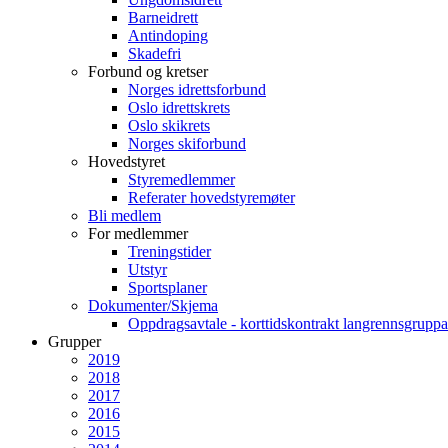
Barneidrett
Antindoping
Skadefri
Forbund og kretser
Norges idrettsforbund
Oslo idrettskrets
Oslo skikrets
Norges skiforbund
Hovedstyret
Styremedlemmer
Referater hovedstyremøter
Bli medlem
For medlemmer
Treningstider
Utstyr
Sportsplaner
Dokumenter/Skjema
Oppdragsavtale - korttidskontrakt langrennsgruppa
Grupper
2019
2018
2017
2016
2015