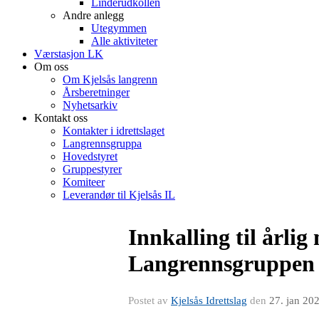
Linderudkollen
Andre anlegg
Utegymmen
Alle aktiviteter
Værstasjon LK
Om oss
Om Kjelsås langrenn
Årsberetninger
Nyhetsarkiv
Kontakt oss
Kontakter i idrettslaget
Langrennsgruppa
Hovedstyret
Gruppestyrer
Komiteer
Leverandør til Kjelsås IL
Innkalling til årlig
Langrennsgruppen
Postet av
Kjelsås Idrettslag
den
27. jan 20