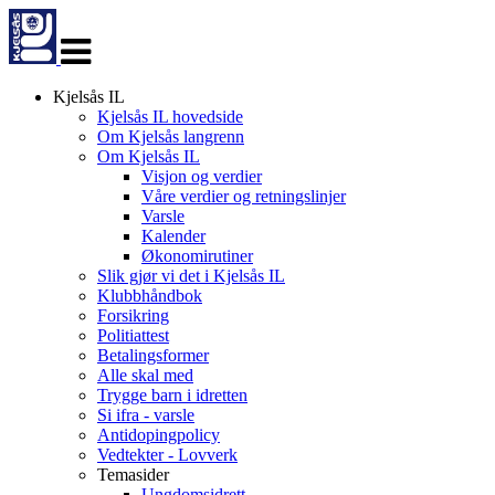
Veksle
navigasjon
Kjelsås IL
Kjelsås IL hovedside
Om Kjelsås langrenn
Om Kjelsås IL
Visjon og verdier
Våre verdier og retningslinjer
Varsle
Kalender
Økonomirutiner
Slik gjør vi det i Kjelsås IL
Klubbhåndbok
Forsikring
Politiattest
Betalingsformer
Alle skal med
Trygge barn i idretten
Si ifra - varsle
Antidopingpolicy
Vedtekter - Lovverk
Temasider
Ungdomsidrett