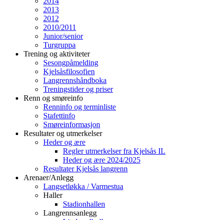
2014
2013
2012
2010/2011
Junior/senior
Turgruppa
Trening og aktiviteter
Sesongpåmelding
Kjelsåsfilosofien
Langrennshåndboka
Treningstider og priser
Renn og smøreinfo
Renninfo og terminliste
Stafettinfo
Smøreinformasjon
Resultater og utmerkelser
Heder og ære
Regler utmerkelser fra Kjelsås IL
Heder og ære 2024/2025
Resultater Kjelsås langrenn
Arenaer/Anlegg
Langsetløkka / Varmestua
Haller
Stadionhallen
Langrennsanlegg