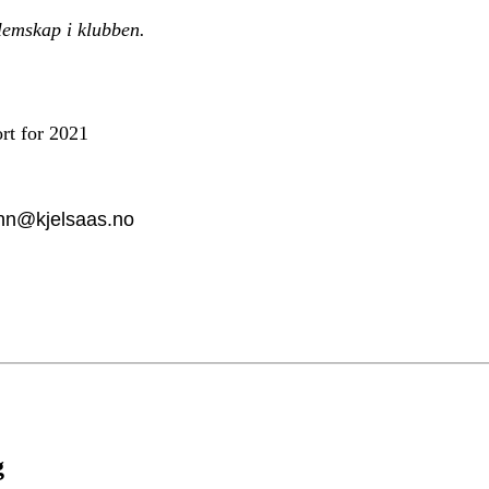
lemskap i klubben.
rt for 2021
renn@kjelsaas.no
g