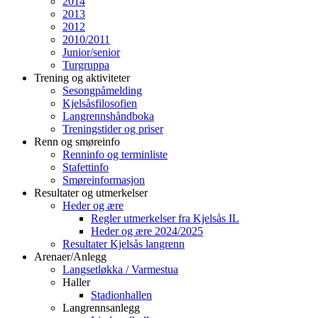
2014
2013
2012
2010/2011
Junior/senior
Turgruppa
Trening og aktiviteter
Sesongpåmelding
Kjelsåsfilosofien
Langrennshåndboka
Treningstider og priser
Renn og smøreinfo
Renninfo og terminliste
Stafettinfo
Smøreinformasjon
Resultater og utmerkelser
Heder og ære
Regler utmerkelser fra Kjelsås IL
Heder og ære 2024/2025
Resultater Kjelsås langrenn
Arenaer/Anlegg
Langsetløkka / Varmestua
Haller
Stadionhallen
Langrennsanlegg