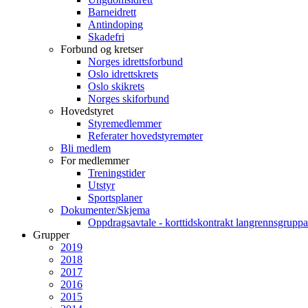
Barneidrett
Antindoping
Skadefri
Forbund og kretser
Norges idrettsforbund
Oslo idrettskrets
Oslo skikrets
Norges skiforbund
Hovedstyret
Styremedlemmer
Referater hovedstyremøter
Bli medlem
For medlemmer
Treningstider
Utstyr
Sportsplaner
Dokumenter/Skjema
Oppdragsavtale - korttidskontrakt langrennsgruppa
Grupper
2019
2018
2017
2016
2015