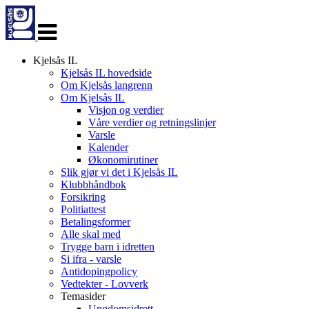
Veksle
navigasjon
Kjelsås IL
Kjelsås IL hovedside
Om Kjelsås langrenn
Om Kjelsås IL
Visjon og verdier
Våre verdier og retningslinjer
Varsle
Kalender
Økonomirutiner
Slik gjør vi det i Kjelsås IL
Klubbhåndbok
Forsikring
Politiattest
Betalingsformer
Alle skal med
Trygge barn i idretten
Si ifra - varsle
Antidopingpolicy
Vedtekter - Lovverk
Temasider
Ungdomsidrett