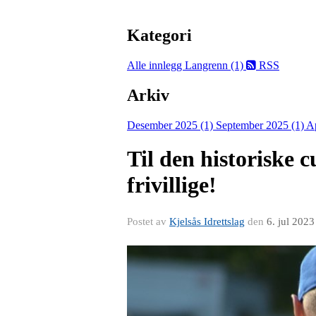
Kategori
Alle innlegg
Langrenn (1)
RSS
Arkiv
Desember 2025 (1)
September 2025 (1)
Ap
Til den historiske 
frivillige!
Postet av
Kjelsås Idrettslag
den
6. jul 2023