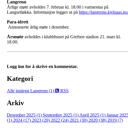
Langrenn
Årlige møte avholdes 7. februar kl. 18.00 i varmestua på
Langsetløkka. Informasjon legges ut på
https://langrenn.kjelsaas.no
Para-idrett
Annonserte årlig møte i desember.
Årsmøte
avholdes i klubbhuset på Grefsen stadion 21. mars kl.
18.00.
Logg inn for å skrive en kommentar.
Kategori
Alle innlegg
Langrenn (1)
RSS
Arkiv
Desember 2025 (1)
September 2025 (1)
April 2025 (1)
Januar 202
(1)
2024 (17)
2023 (20)
2022 (24)
2021 (30)
2020 (38)
2019 (7)