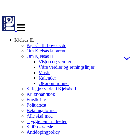
Veksle
navigasjon
Kjelsås IL
Kjelsås IL hovedside
Om Kjelsås langrenn
Om Kjelsås IL
Visjon og verdier
Våre verdier og retningslinjer
Varsle
Kalender
Økonomirutiner
Slik gjør vi det i Kjelsås IL
Klubbhåndbok
Forsikring
Politiattest
Betalingsformer
Alle skal med
Trygge barn i idretten
Si ifra - varsle
Antidopingpolicy