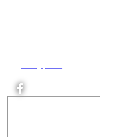
Kjelsås IL
Engebråtveien 11
inng. Neptunveien 8 -12
0493 Oslo
T:
9191 1913
E:
kontoret@kjelsaas.no
Orgnr: ‍975 663 450