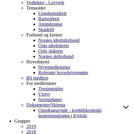
Vedtekter - Lovverk
Temasider
Ungdomsidrett
Barneidrett
Antindoping
Skadefri
Forbund og kretser
Norges idrettsforbund
Oslo idrettskrets
Oslo skikrets
Norges skiforbund
Hovedstyret
Styremedlemmer
Referater hovedstyremøter
Bli medlem
For medlemmer
Treningstider
Utstyr
Sportsplaner
Dokumenter/Skjema
Oppdragsavtale - korttidskontrakt
langrennsgruppa i Kjelsås
Grupper
2019
2018