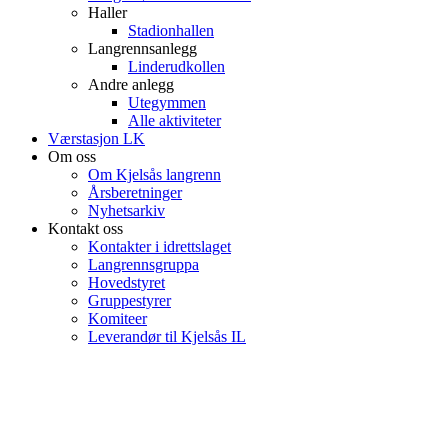
Haller
Stadionhallen
Langrennsanlegg
Linderudkollen
Andre anlegg
Utegymmen
Alle aktiviteter
Værstasjon LK
Om oss
Om Kjelsås langrenn
Årsberetninger
Nyhetsarkiv
Kontakt oss
Kontakter i idrettslaget
Langrennsgruppa
Hovedstyret
Gruppestyrer
Komiteer
Leverandør til Kjelsås IL