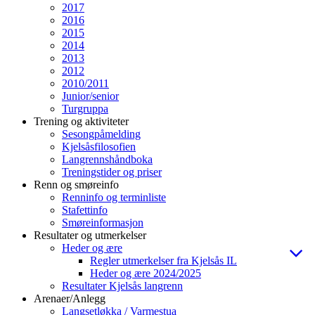
2017
2016
2015
2014
2013
2012
2010/2011
Junior/senior
Turgruppa
Trening og aktiviteter
Sesongpåmelding
Kjelsåsfilosofien
Langrennshåndboka
Treningstider og priser
Renn og smøreinfo
Renninfo og terminliste
Stafettinfo
Smøreinformasjon
Resultater og utmerkelser
Heder og ære
Regler utmerkelser fra Kjelsås IL
Heder og ære 2024/2025
Resultater Kjelsås langrenn
Arenaer/Anlegg
Langsetløkka / Varmestua