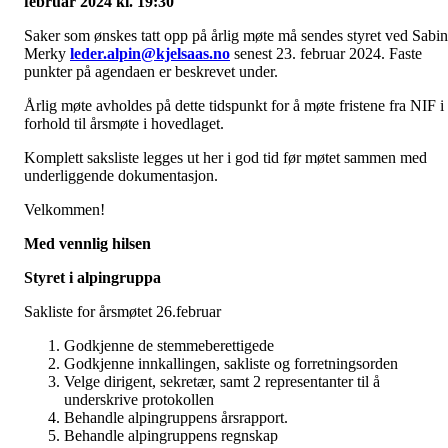
februar 2024 kl. 19:30
Saker som ønskes tatt opp på årlig møte må sendes styret ved Sabi
Merky
leder.alpin@kjelsaas.no
senest 23. februar 2024. Faste
punkter på agendaen er beskrevet under.
Årlig møte avholdes på dette tidspunkt for å møte fristene fra NIF i
forhold til årsmøte i hovedlaget.
Komplett saksliste legges ut her i god tid før møtet sammen med
underliggende dokumentasjon.
Velkommen!
Med vennlig hilsen
Styret i alpingruppa
Sakliste for årsmøtet 26.februar
Godkjenne de stemmeberettigede
Godkjenne innkallingen, sakliste og forretningsorden
Velge dirigent, sekretær, samt 2 representanter til å
underskrive protokollen
Behandle alpingruppens årsrapport.
Behandle alpingruppens regnskap