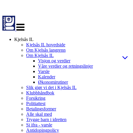
Veksle
navigasjon
Kjelsås IL
Kjelsås IL hovedside
Om Kjelsås langrenn
Om Kjelsås IL
Visjon og verdier
Våre verdier og retningslinjer
Varsle
Kalender
Økonomirutiner
Slik gjør vi det i Kjelsås IL
Klubbhåndbok
Forsikring
Politiattest
Betalingsformer
Alle skal med
Trygge barn i idretten
Si ifra - varsle
Antidopingpolicy