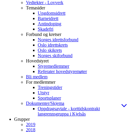
Vedtekter - Lovverk
Temasider
Ungdomsidrett
Barneidrett
Antindoping
Skadefri
Forbund og kretser
Norges idrettsforbund
Oslo idrettskrets
Oslo skikrets
Norges skiforbund
Hovedstyret
Styremedlemmer
Referater hovedstyremøter
Bli medlem
For medlemmer
Treningstider
Utstyr
Sportsplaner
Dokumenter/Skjema
Oppdragsavtale - korttidskontrakt
langrennsgruppa i Kjelsås
Grupper
2019
2018