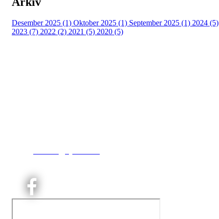
Arkiv
Desember 2025 (1)
Oktober 2025 (1)
September 2025 (1)
2024 (5)
2023 (7)
2022 (2)
2021 (5)
2020 (5)
Kjelsås IL
Engebråtveien 11
inng. Neptunveien 8 -12
0493 Oslo
T:
9191 1913
E:
kontoret@kjelsaas.no
Orgnr: ‍975 663 450