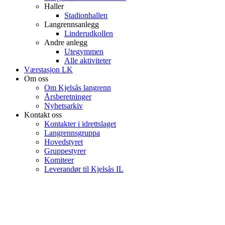
Haller
Stadionhallen
Langrennsanlegg
Linderudkollen
Andre anlegg
Utegymmen
Alle aktiviteter
Værstasjon LK
Om oss
Om Kjelsås langrenn
Årsberetninger
Nyhetsarkiv
Kontakt oss
Kontakter i idrettslaget
Langrennsgruppa
Hovedstyret
Gruppestyrer
Komiteer
Leverandør til Kjelsås IL