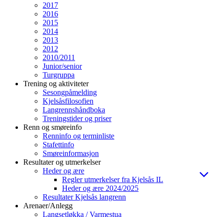
2017
2016
2015
2014
2013
2012
2010/2011
Junior/senior
Turgruppa
Trening og aktiviteter
Sesongpåmelding
Kjelsåsfilosofien
Langrennshåndboka
Treningstider og priser
Renn og smøreinfo
Renninfo og terminliste
Stafettinfo
Smøreinformasjon
Resultater og utmerkelser
Heder og ære
Regler utmerkelser fra Kjelsås IL
Heder og ære 2024/2025
Resultater Kjelsås langrenn
Arenaer/Anlegg
Langsetløkka / Varmestua