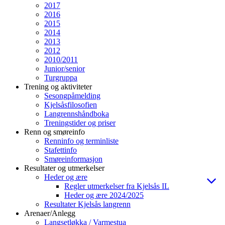
2017
2016
2015
2014
2013
2012
2010/2011
Junior/senior
Turgruppa
Trening og aktiviteter
Sesongpåmelding
Kjelsåsfilosofien
Langrennshåndboka
Treningstider og priser
Renn og smøreinfo
Renninfo og terminliste
Stafettinfo
Smøreinformasjon
Resultater og utmerkelser
Heder og ære
Regler utmerkelser fra Kjelsås IL
Heder og ære 2024/2025
Resultater Kjelsås langrenn
Arenaer/Anlegg
Langsetløkka / Varmestua