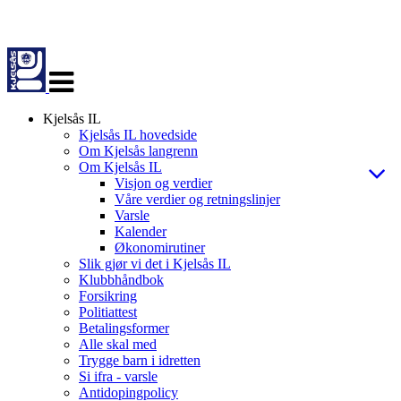
Veksle
navigasjon
Kjelsås IL
Kjelsås IL hovedside
Om Kjelsås langrenn
Om Kjelsås IL
Visjon og verdier
Våre verdier og retningslinjer
Varsle
Kalender
Økonomirutiner
Slik gjør vi det i Kjelsås IL
Klubbhåndbok
Forsikring
Politiattest
Betalingsformer
Alle skal med
Trygge barn i idretten
Si ifra - varsle
Antidopingpolicy