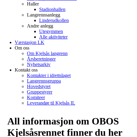
Haller
Stadionhallen
Langrennsanlegg
Linderudkollen
Andre anlegg
Utegymmen
Alle aktiviteter
Værstasjon LK
Om oss
Om Kjelsås langrenn
Årsberetninger
Nyhetsarkiv
Kontakt oss
Kontakter i idrettslaget
Langrennsgruppa
Hovedstyret
Gruppestyrer
Komiteer
Leverandør til Kjelsås IL
All informasjon om OBOS
Kjelsåsrennet finner du her