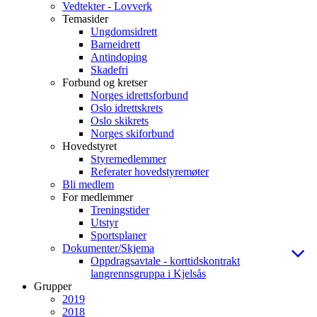
Vedtekter - Lovverk
Temasider
Ungdomsidrett
Barneidrett
Antindoping
Skadefri
Forbund og kretser
Norges idrettsforbund
Oslo idrettskrets
Oslo skikrets
Norges skiforbund
Hovedstyret
Styremedlemmer
Referater hovedstyremøter
Bli medlem
For medlemmer
Treningstider
Utstyr
Sportsplaner
Dokumenter/Skjema
Oppdragsavtale - korttidskontrakt
langrennsgruppa i Kjelsås
Grupper
2019
2018