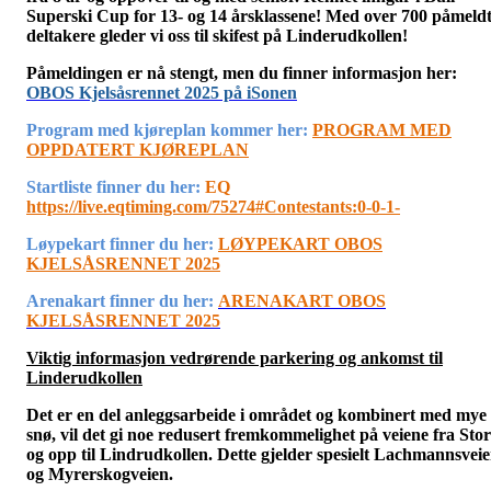
Superski Cup for 13- og 14 årsklassene! Med over 700 påmeld
deltakere gleder vi oss til skifest på Linderudkollen!
Påmeldingen er nå stengt, men du finner informasjon her:
OBOS Kjelsåsrennet 2025 på iSonen
Program med kjøreplan kommer her:
PROGRAM MED
OPPDATERT KJØREPLAN
Startliste finner du her:
EQ
https://live.eqtiming.com/75274#Contestants:0-0-1-
Løypekart finner du her:
LØYPEKART OBOS
KJELSÅSRENNET 2025
Arenakart finner du her:
ARENAKART OBOS
KJELSÅSRENNET 2025
Viktig informasjon vedrørende parkering og ankomst til
Linderudkollen
Det er en del anleggsarbeide i området og kombinert med mye
snø, vil det gi noe redusert fremkommelighet på veiene fra Sto
og opp til Lindrudkollen. Dette gjelder spesielt Lachmannsvei
og Myrerskogveien.