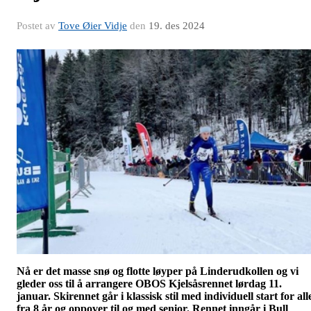
Postet av
Tove Øier Vidje
den
19. des 2024
Nå er det masse snø og flotte løyper på Linderudkollen og vi
gleder oss til å arrangere OBOS Kjelsåsrennet lørdag 11.
januar. Skirennet går i klassisk stil med individuell start for all
fra 8 år og oppover til og med senior. Rennet inngår i Bull