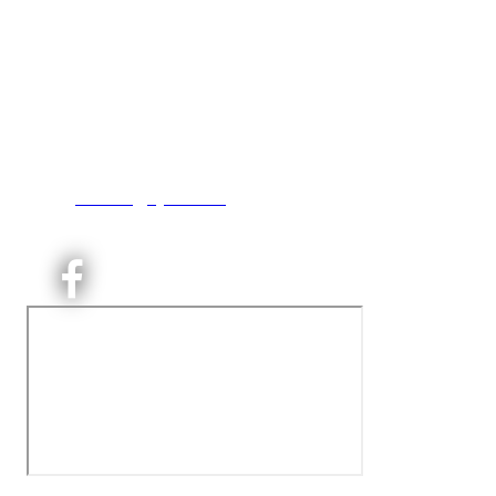
Kjelsås IL
Engebråtveien 11
inng. Neptunveien 8 -12
0493 Oslo
T:
9191 1913
E:
kontoret@kjelsaas.no
Orgnr: ‍975 663 450