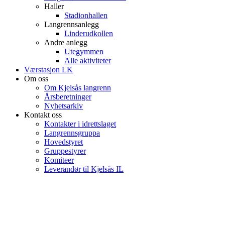
Haller
Stadionhallen
Langrennsanlegg
Linderudkollen
Andre anlegg
Utegymmen
Alle aktiviteter
Værstasjon LK
Om oss
Om Kjelsås langrenn
Årsberetninger
Nyhetsarkiv
Kontakt oss
Kontakter i idrettslaget
Langrennsgruppa
Hovedstyret
Gruppestyrer
Komiteer
Leverandør til Kjelsås IL