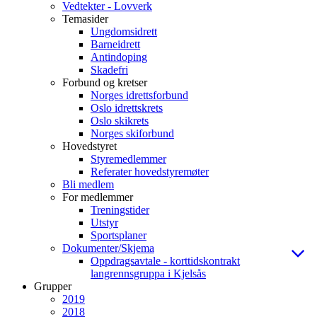
Vedtekter - Lovverk
Temasider
Ungdomsidrett
Barneidrett
Antindoping
Skadefri
Forbund og kretser
Norges idrettsforbund
Oslo idrettskrets
Oslo skikrets
Norges skiforbund
Hovedstyret
Styremedlemmer
Referater hovedstyremøter
Bli medlem
For medlemmer
Treningstider
Utstyr
Sportsplaner
Dokumenter/Skjema
Oppdragsavtale - korttidskontrakt
langrennsgruppa i Kjelsås
Grupper
2019
2018