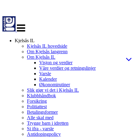
Veksle
navigasjon
Kjelsås IL
Kjelsås IL hovedside
Om Kjelsås langrenn
Om Kjelsås IL
Visjon og verdier
Våre verdier og retningslinjer
Varsle
Kalender
Økonomirutiner
Slik gjør vi det i Kjelsås IL
Klubbhåndbok
Forsikring
Politiattest
Betalingsformer
Alle skal med
Trygge barn i idretten
Si ifra - varsle
Antidopingpolicy