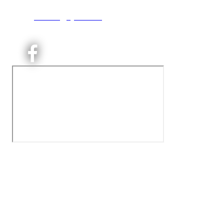
T:
9191 1913
E:
kontoret@kjelsaas.no
Orgnr: ‍975 663 450