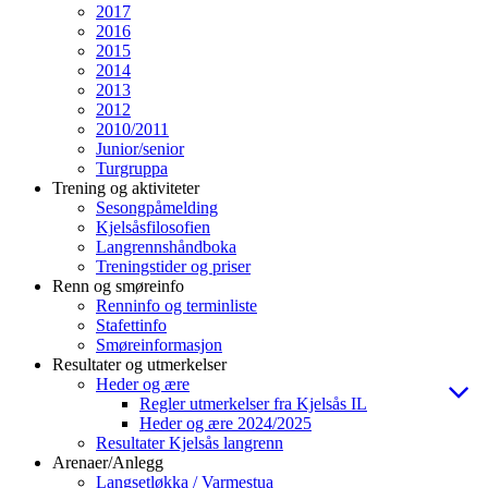
2017
2016
2015
2014
2013
2012
2010/2011
Junior/senior
Turgruppa
Trening og aktiviteter
Sesongpåmelding
Kjelsåsfilosofien
Langrennshåndboka
Treningstider og priser
Renn og smøreinfo
Renninfo og terminliste
Stafettinfo
Smøreinformasjon
Resultater og utmerkelser
Heder og ære
Regler utmerkelser fra Kjelsås IL
Heder og ære 2024/2025
Resultater Kjelsås langrenn
Arenaer/Anlegg
Langsetløkka / Varmestua