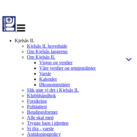
Veksle
navigasjon
Kjelsås IL
Kjelsås IL hovedside
Om Kjelsås langrenn
Om Kjelsås IL
Visjon og verdier
Våre verdier og retningslinjer
Varsle
Kalender
Økonomirutiner
Slik gjør vi det i Kjelsås IL
Klubbhåndbok
Forsikring
Politiattest
Betalingsformer
Alle skal med
Trygge barn i idretten
Si ifra - varsle
Antidopingpolicy