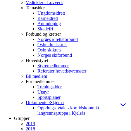
Vedtekter - Lovverk
Temasider
Ungdomsidrett
Barneidrett
Antindoping
Skadefri
Forbund og kretser
Norges idrettsforbund
Oslo idrettskrets
Oslo skikrets
Norges skiforbund
Hovedstyret
Styremedlemmer
Referater hovedstyremøter
Bli medlem
For medlemmer
Treningstider
Utstyr
Sportsplaner
Dokumenter/Skjema
Oppdragsavtale - korttidskontrakt
langrennsgruppa i Kjelsås
Grupper
2019
2018