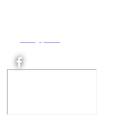
Kjelsås IL
Engebråtveien 11
inng. Neptunveien 8 -12
0493 Oslo
T:
9191 1913
E:
kontoret@kjelsaas.no
Orgnr: ‍975 663 450