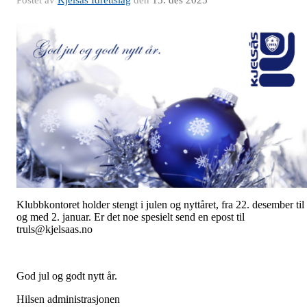
Postet av
Kjelsås Idrettslag
den
15. des 2025
Klubbkontoret holder stengt i julen og nyttåret, fra 22. desember til
og med 2. januar. Er det noe spesielt send en epost til
truls@kjelsaas.no
God jul og godt nytt år.
Hilsen administrasjonen