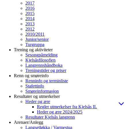
2017
2016
2015
2014
2013
2012
2010/2011
Junior/senior
Turgruppa
Trening og aktiviteter
Sesongpåmelding
Kjelsåsfilosofien
Langrennshåndboka
Treningstider og priser
Renn og smøreinfo
Renninfo og terminliste
Stafettinfo
Smøreinformasjon
Resultater og utmerkelser
Heder og ære
Regler utmerkelser fra Kjelsås IL
Heder og ære 2024/2025
Resultater Kjelsås langrenn
Arenaer/Anlegg
Langsetløkka / Varmestua