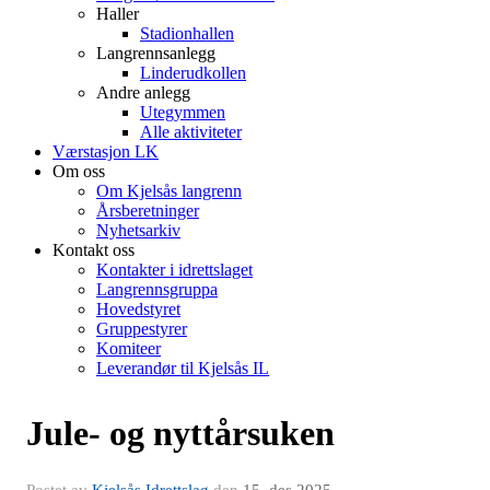
Haller
Stadionhallen
Langrennsanlegg
Linderudkollen
Andre anlegg
Utegymmen
Alle aktiviteter
Værstasjon LK
Om oss
Om Kjelsås langrenn
Årsberetninger
Nyhetsarkiv
Kontakt oss
Kontakter i idrettslaget
Langrennsgruppa
Hovedstyret
Gruppestyrer
Komiteer
Leverandør til Kjelsås IL
Jule- og nyttårsuken